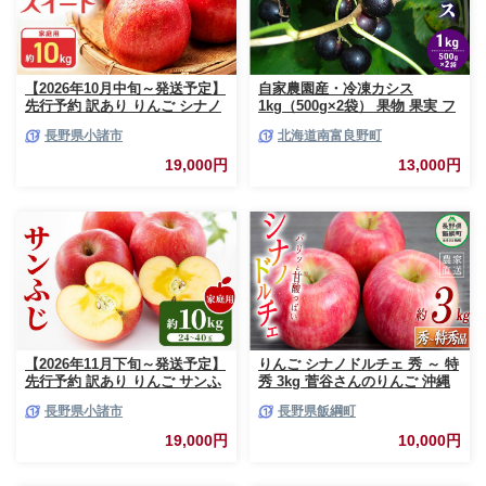
【2026年10月中旬～発送予定】
自家農園産・冷凍カシス
先行予約 訳あり りんご シナノ
1kg（500g×2袋） 果物 果実 フ
スイート 約10kg 24～40玉入 家
ルーツ セット 詰め合わせ
長野県小諸市
北海道南富良野町
庭用 フルーツ 果物 甘い 訳あり
おいしい 林檎
19,000円
13,000円
【2026年11月下旬～発送予定】
りんご シナノドルチェ 秀 ～ 特
先行予約 訳あり りんご サンふ
秀 3kg 菅谷さんのりんご 沖縄
じ 約10kg 24～40玉入 家庭用
県への配送不可 2026年9月下旬
長野県小諸市
長野県飯綱町
フルーツ 果物 甘い おいしい 林
頃から2026年10月上旬頃まで順
檎 リンゴ
次発送予定 令和8年度出荷分 長
19,000円
10,000円
野県 飯綱町 [0790]