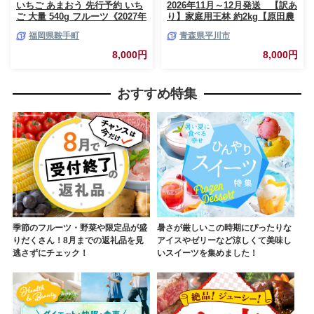
いちご あまおう 先行予約 いち
2026年11月～12月発送 【訳あ
ご 大量 540g フルーツ《2027年
り】家庭用王林 約2kg【原田農
1月上旬-1月末頃出荷》苺 旬 く
園】 家庭用 青森 青森県産 平川
福岡県鞍手町
青森県平川市
だもの 果物 福岡県 鞍手町【配
りんご リンゴ 林檎 くだもの 果
送不可地域あり】
物 フルーツ
8,000円
8,000円
おすすめ特集
季節のフルーツ・野菜や限定品が盛
暑さが厳しいこの時期にぴったりな
りだくさん！8月までの返礼品を見
アイスやゼリーなど涼しくて美味し
逃さずにチェック！
いスイーツを集めました！