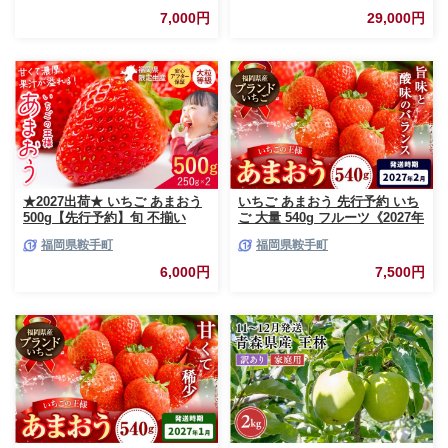
送不可地域あり】
産 国産マンゴー 希少種 オスス
7,000円
29,000円
メ 沖縄県 八重瀬町
★2027出荷★ いちご あまおう
いちご あまおう 先行予約 いち
500g【先行予約】旬 不揃い
ご 大量 540g フルーツ《2027年
【着日指定不可】《2027年2月
2月上旬-2月末頃出荷》苺 旬 く
福岡県鞍手町
福岡県鞍手町
中旬-3月中旬頃出荷》福岡名産
だもの 果物 福岡県 鞍手町【配
品 果物 くだもの フルーツ いち
送不可地域あり】
6,000円
7,500円
ご 苺 イチゴ【配送不可地域:離
島】