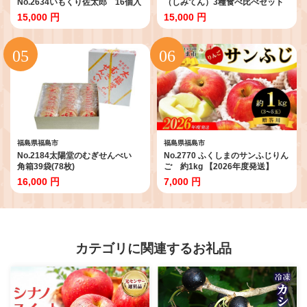
No.2634いもくり佐太郎 16個入
（しみてん）3種食べ比べセット
10個入
15,000 円
15,000 円
福島県福島市
福島県福島市
No.2184太陽堂のむぎせんべい
No.2770 ふくしまのサンふじりん
角箱39袋(78枚)
ご 約1kg 【2026年度発送】
No.2419_2431_2770_2771_277
16,000 円
7,000 円
2_2773
カテゴリに関連するお礼品