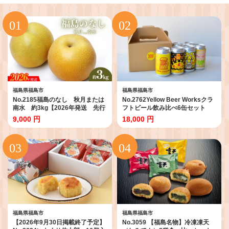
福島県福島市
福島県福島市
No.2185福島のなし 秋月または
No.2762Yellow Beer Worksクラ
南水 約3kg【2026年発送 先行
フトビール飲み比べ6缶セット
予約】
9,000 円
18,000 円
福島県福島市
福島県福島市
【2026年9月30日掲載終了予定】
No.3059 【福島名物】冷凍凍天