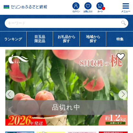
0
メニュー
ログイン
お気に入り
カート
目玉品
お礼品から
地域から
ランキング
特集
限定品
探す
探す
品切れ中