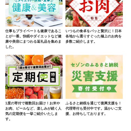
仕事もプライベートも健康であるこ
いつもの食卓をパッと贅沢に！日本
とが一番。快眠やダイエットなど健
各地から選りすぐった極上のお肉を
康や美容にまつわる返礼品を集めま
多数ご紹介します。
した。
1度の寄付で複数回お届け！お米や
ふるさと納税を通じて復興支援を！
お肉、ビールなど、楽しみが続く人
代理寄付も受付中です。温かいご支
気の定期便を一挙ご紹介いたしま
援、お待ちしております。
す。