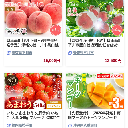
目玉品!!【8月下旬～9月中旬発
【2026年産 先行予約】目玉品!!
送予定】津軽の桃 川中島白桃
平川市産白桃 品種お任せ(あか
約3kg
つき/まどか/伊達白桃) 約2kg(6-
青森県平川市
青森県平川市
8玉)【今井農園】[hi-0064-003]
15,000円
12,500円
いちご あまおう 先行予約 いち
【先行受付】【2026年発送】南
ご 大量 540g フルーツ《2027年
国フーズのキーツマンゴー 約
3月上旬-3月末頃出荷》苺 旬 く
3kg - 先行予約 沖縄 産地直送
福岡県鞍手町
沖縄県八重瀬町
だもの 果物 福岡県 鞍手町【配
南国フルーツ 旬の味覚 沖縄県