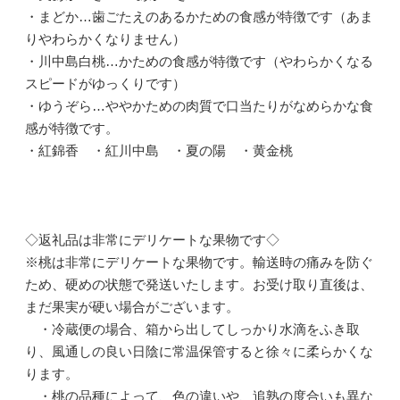
・まどか…歯ごたえのあるかための食感が特徴です（あま
りやわらかくなりません）
・川中島白桃…かための食感が特徴です（やわらかくなる
スピードがゆっくりです）
・ゆうぞら…ややかための肉質で口当たりがなめらかな食
感が特徴です。
・紅錦香 ・紅川中島 ・夏の陽 ・黄金桃
◇返礼品は非常にデリケートな果物です◇
※桃は非常にデリケートな果物です。輸送時の痛みを防ぐ
ため、硬めの状態で発送いたします。お受け取り直後は、
まだ果実が硬い場合がございます。
・冷蔵便の場合、箱から出してしっかり水滴をふき取
り、風通しの良い日陰に常温保管すると徐々に柔らかくな
ります。
・桃の品種によって、色の違いや、追熟の度合いも異な