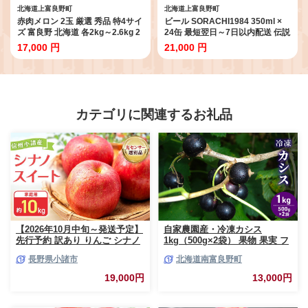
北海道上富良野町
北海道上富良野町
赤肉メロン 2玉 厳選 秀品 特4サイ
ビール SORACHI1984 350ml ×
ズ 富良野 北海道 各2kg～2.6kg 2
24缶 最短翌日～7日以内配送 伝説
玉 セット ファーム富良野 メロン
のホップ ソラチエース ソラチ
17,000 円
21,000 円
めろん 果物 くだもの フルーツ デ
sorachi ソラチ1984 サッポロビ
ザート 旬の果物 旬のフルーツ
ール サッポロ 地ビール お酒 酒 ア
ルコール 北海道 上富良野町
カテゴリに関連するお礼品
【2026年10月中旬～発送予定】
自家農園産・冷凍カシス
先行予約 訳あり りんご シナノ
1kg（500g×2袋） 果物 果実 フ
スイート 約10kg 24～40玉入 家
ルーツ セット 詰め合わせ
長野県小諸市
北海道南富良野町
庭用 フルーツ 果物 甘い 訳あり
おいしい 林檎
19,000円
13,000円