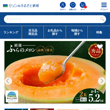
0
メニュー
ログイン
お気に入り
カート
目玉品
お礼品から
地域から
ランキング
特集
限定品
探す
探す