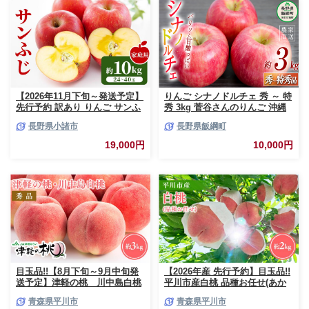
【2026年11月下旬～発送予定】
りんご シナノドルチェ 秀 ～ 特
先行予約 訳あり りんご サンふ
秀 3kg 菅谷さんのりんご 沖縄
じ 約10kg 24～40玉入 家庭用
県への配送不可 2026年9月下旬
長野県小諸市
長野県飯綱町
フルーツ 果物 甘い おいしい 林
頃から2026年10月上旬頃まで順
檎 リンゴ
次発送予定 令和8年度出荷分 長
19,000円
10,000円
野県 飯綱町 [0790]
目玉品!!【8月下旬～9月中旬発
【2026年産 先行予約】目玉品!!
送予定】津軽の桃 川中島白桃
平川市産白桃 品種お任せ(あか
約3kg
つき/まどか/伊達白桃) 約2kg(6-
青森県平川市
青森県平川市
8玉)【今井農園】[hi-0064-003]