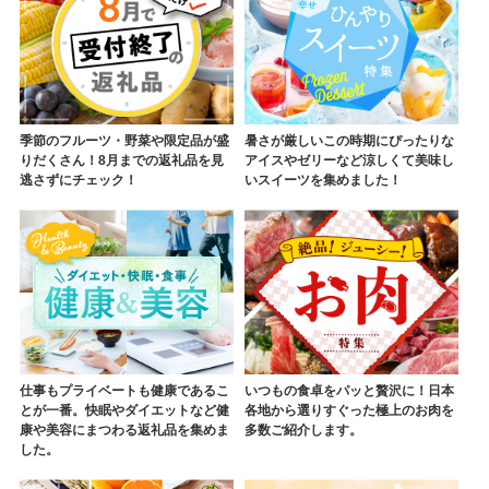
季節のフルーツ・野菜や限定品が盛
暑さが厳しいこの時期にぴったりな
りだくさん！8月までの返礼品を見
アイスやゼリーなど涼しくて美味し
逃さずにチェック！
いスイーツを集めました！
仕事もプライベートも健康であるこ
いつもの食卓をパッと贅沢に！日本
とが一番。快眠やダイエットなど健
各地から選りすぐった極上のお肉を
康や美容にまつわる返礼品を集めま
多数ご紹介します。
した。