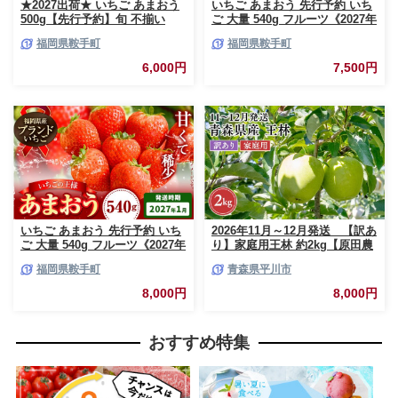
★2027出荷★ いちご あまおう
いちご あまおう 先行予約 いち
500g【先行予約】旬 不揃い
ご 大量 540g フルーツ《2027年
【着日指定不可】《2027年2月
2月上旬-2月末頃出荷》苺 旬 く
福岡県鞍手町
福岡県鞍手町
中旬-3月中旬頃出荷》福岡名産
だもの 果物 福岡県 鞍手町【配
品 果物 くだもの フルーツ いち
送不可地域あり】
6,000円
7,500円
ご 苺 イチゴ【配送不可地域:離
島】
いちご あまおう 先行予約 いち
2026年11月～12月発送 【訳あ
ご 大量 540g フルーツ《2027年
り】家庭用王林 約2kg【原田農
1月上旬-1月末頃出荷》苺 旬 く
園】 家庭用 青森 青森県産 平川
福岡県鞍手町
青森県平川市
だもの 果物 福岡県 鞍手町【配
りんご リンゴ 林檎 くだもの 果
送不可地域あり】
物 フルーツ
8,000円
8,000円
おすすめ特集