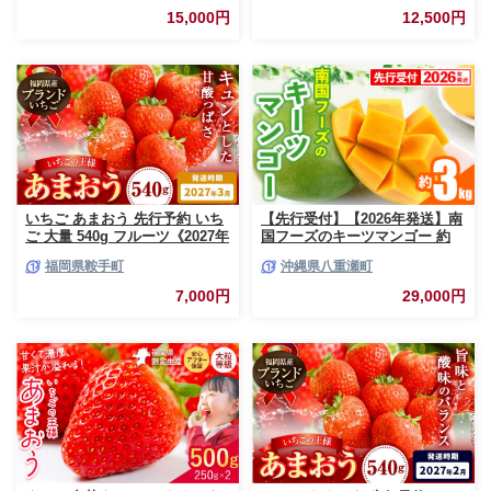
15,000円
12,500円
いちご あまおう 先行予約 いち
【先行受付】【2026年発送】南
ご 大量 540g フルーツ《2027年
国フーズのキーツマンゴー 約
3月上旬-3月末頃出荷》苺 旬 く
3kg - 先行予約 沖縄 産地直送
福岡県鞍手町
沖縄県八重瀬町
だもの 果物 福岡県 鞍手町【配
南国フルーツ 旬の味覚 沖縄県
送不可地域あり】
産 国産マンゴー 希少種 オスス
7,000円
29,000円
メ 沖縄県 八重瀬町