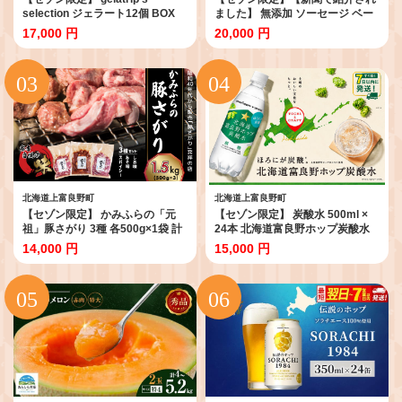
selection ジェラート12個 BOX
ました】 無添加 ソーセージ ベー
北海道 上富良野町 アイス アイス
コン セット けむり屋 詰め合わせ
17,000 円
20,000 円
クリーム ジェラート デザート ギ
ポークソーセージ フランクフルト
フト 贈呈 贈り物 ミルク 生乳 牛乳
ペッパーウインナー ペッパー バ
お菓子 スイーツ 冷凍
ラベーコン ウインナー ウィンナ
ー 加工肉 お肉 豚肉 北海道 上富良
野町
北海道上富良野町
北海道上富良野町
【セゾン限定】 かみふらの「元
【セゾン限定】 炭酸水 500ml ×
祖」豚さがり 3種 各500g×1袋 計
24本 北海道富良野ホップ炭酸水
1.5kg 焼肉 サガリ 豚 みそ スパイ
[7営業日以内最短発送] ポッカサ
14,000 円
15,000 円
シー しお 味噌 塩 セット 自家製だ
ッポロ 無糖 北海道富良野ホップ
れ 北海道 上富良野町 お肉 豚肉
ペットボトル 炭酸飲料 炭酸 ソー
ダ ソーダ水 飲み物 飲料 ドリンク
(有)リカーショップかまだ 北海道
上富良野町