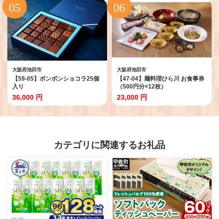
大阪府池田市
大阪府池田市
【59-05】ボンボンショコラ25個
【47-04】麺料理ひら川 お食事券
入り
（500円分×12枚）
36,000 円
23,000 円
カテゴリに関連するお礼品