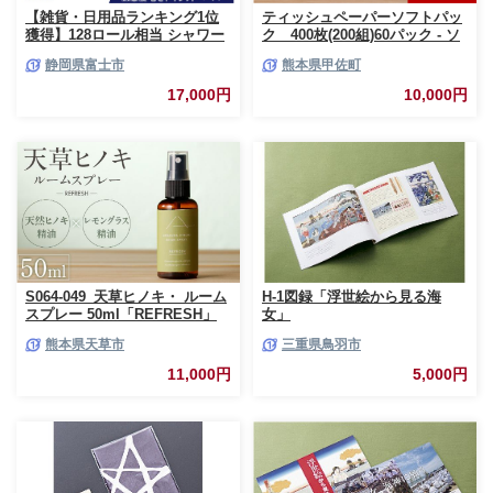
【雑貨・日用品ランキング1位
ティッシュペーパーソフトパッ
獲得】128ロール相当 シャワー
ク 400枚(200組)60パック - ソ
トイレに最適 トイレットペーパ
フトパック ティッシュ ペーパ
静岡県富士市
熊本県甲佐町
ー ダブル プレミアムシンラ 96
ー 生活用品 雑貨 日用品 必需品
ロール (12R×8パック) 配達時間
紙 常備品 まとめ買い 備蓄 防災
17,000円
10,000円
指定可能 1.3倍巻き トイレット
ストック 熊本県 甲佐町【ZC】
ペーパー 日用品 トイレットペ
【価格改定XB】
ーパー 生活用品 トイレットペ
ーパー 人気 おすすめ [sf001-
012]
S064-049_天草ヒノキ・ ルーム
H-1図録「浮世絵から見る海
スプレー 50ml「REFRESH」
女」
熊本県天草市
三重県鳥羽市
11,000円
5,000円