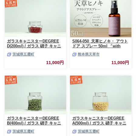
ガラスキャニスターDEGREE
S064-050_天草ヒノキ・ アウト
D(200ml) / ガラス 硝子 キャニ
ドア スプレー 50ml 「with
スター DEGREE ハンドメイド
NATURE」
茨城県五霞町
熊本県天草市
耐熱 一生もの 職人 こだわり
JIDA デザインミュージアムセ
11,000円
11,000円
レクション 茨城県 五霞町
ガラスキャニスターDEGREE
ガラスキャニスターDEGREE
B(400ml) / ガラス 硝子 キャニ
A(500ml) / ガラス 硝子 キャニ
スター DEGREE ハンドメイド
スター DEGREE ハンドメイド
茨城県五霞町
茨城県五霞町
耐熱 一生もの 職人 こだわり
耐熱 一生もの 職人 こだわり