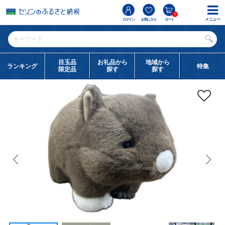
0
メニュー
ログイン
お気に入り
カート
目玉品
お礼品から
地域から
ランキング
特集
限定品
探す
探す