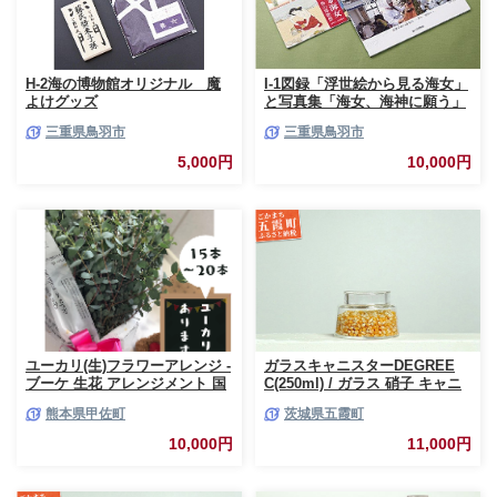
H-2海の博物館オリジナル 魔
I-1図録「浮世絵から見る海女」
よけグッズ
と写真集「海女、海神に願う」
三重県鳥羽市
三重県鳥羽市
5,000円
10,000円
ユーカリ(生)フラワーアレンジ -
ガラスキャニスターDEGREE
ブーケ 生花 アレンジメント 国
C(250ml) / ガラス 硝子 キャニ
産 熊本県産 切り花 15～20本 イ
スター DEGREE ハンドメイド
熊本県甲佐町
茨城県五霞町
ンテリア 虫よけ作用 人気 おす
耐熱 一生もの 職人 こだわり
すめ 熊本県 甲佐町
JIDA デザインミュージアムセ
10,000円
11,000円
レクション 茨城県 五霞町