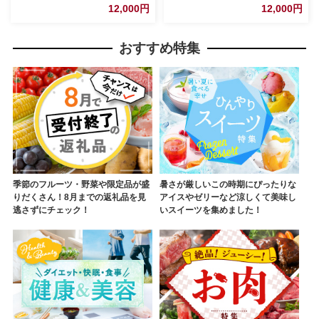
JIDA デザインミュージアムセ
JIDA デザインミュージアムセ
12,000円
12,000円
レクション 茨城県 五霞町
レクション 茨城県 五霞町
おすすめ特集
季節のフルーツ・野菜や限定品が盛
暑さが厳しいこの時期にぴったりな
りだくさん！8月までの返礼品を見
アイスやゼリーなど涼しくて美味し
逃さずにチェック！
いスイーツを集めました！