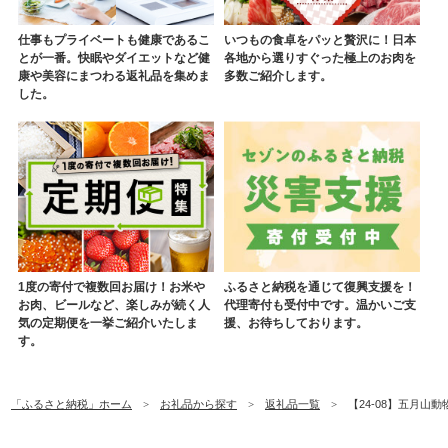
仕事もプライベートも健康であるこ
いつもの食卓をパッと贅沢に！日本
とが一番。快眠やダイエットなど健
各地から選りすぐった極上のお肉を
康や美容にまつわる返礼品を集めま
多数ご紹介します。
した。
1度の寄付で複数回お届け！お米や
ふるさと納税を通じて復興支援を！
お肉、ビールなど、楽しみが続く人
代理寄付も受付中です。温かいご支
気の定期便を一挙ご紹介いたしま
援、お待ちしております。
す。
「ふるさと納税」ホーム
お礼品から探す
返礼品一覧
【24-08】五月山