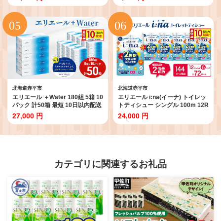
配送 なまらたっぷり 2.2倍巻 トイ
わいがに 使用 マイスターデリ 最
レットペーパー 大容量 防災 常備
短3日 7日出荷 冷凍食品 惣菜 弁当
品 備蓄品 消耗品 日用品 生活必需
おかず 揚げ物 セット グルメ 大容
品 送料無料 赤平市
量 加工品
北海道赤平市
北海道赤平市
エリエール ＋Water 180組 5箱 10
エリエール i:na(イーナ) トイレッ
パック 計50箱 最短 10日以内配送
トティシュー シングル 100m 12R
最短配送 ティッシュペーパー 箱
6パック 計72ロール 最短 10日以
27,000 円
24,000 円
やわらか 保湿成分配合 まとめ買
内配送 最短配送 2倍巻 長持ち ま
い 紙 防災 常備品 備蓄品 消耗品
とめ買い 防災 常備品 備蓄品 消耗
備蓄 日用品 生活必需品 北海道 赤
品 日用品 生活必需品 北海道 赤平
平市
市
カテゴリに関連するお礼品