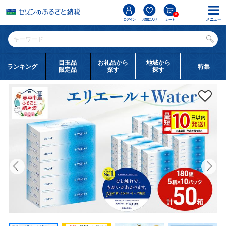
0
メニュー
ログイン
お気に入り
カート
目玉品
お礼品から
地域から
ランキング
特集
限定品
探す
探す