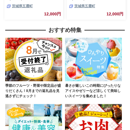
スター DEGREE ハンドメイド
スター DEGREE ハンドメイド
茨城県五霞町
茨城県五霞町
耐熱 一生もの 職人 こだわり
耐熱 一生もの 職人 こだわり
JIDA デザインミュージアムセ
JIDA デザインミュージアムセ
12,000円
12,000円
レクション 茨城県 五霞町
レクション 茨城県 五霞町
おすすめ特集
季節のフルーツ・野菜や限定品が盛
暑さが厳しいこの時期にぴったりな
りだくさん！8月までの返礼品を見
アイスやゼリーなど涼しくて美味し
逃さずにチェック！
いスイーツを集めました！