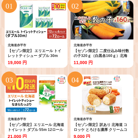
北海道赤平市
北海道赤平市
【セゾン限定】 エリエール トイ
【セゾン限定】二度仕込み味付数
レットティシュー ダブル 30m
の子320ｇ（白黒各160ｇ）北海
12R 6パック 計72ロール 最短 10
道産 数の子 カズノコ かずのこ 魚
19,000 円
11,000 円
日以内配送 最短配送 トイレ ティ
卵 魚介 海産物 海の幸 魚貝類 おせ
ッシュ ペーパー 防災 常備品 備蓄
ち おつまみ 北海道産の数の子 二
品 消耗品 日用品 生活必需品 送料
度仕込み製法
無料 赤平市 雑貨
北海道赤平市
北海道赤平市
【セゾン限定】エリエール 北海道
【セゾン限定】訳あり 北海道 コ
トイレット ダブル 55m 12ロール
ロッケ とろける濃厚 クリームコ
×6パック 最短 10日以内配送 最短
ロッケ 計30個 10個 ×3 国産 紅ず
21,000 円
9,000 円