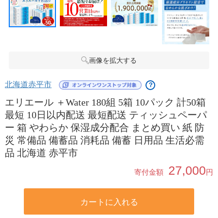
画像を拡大する
北海道赤平市
？
エリエール ＋Water 180組 5箱 10パック 計50箱
最短 10日以内配送 最短配送 ティッシュペーパ
ー 箱 やわらか 保湿成分配合 まとめ買い 紙 防
災 常備品 備蓄品 消耗品 備蓄 日用品 生活必需
品 北海道 赤平市
27,000
寄付金額
円
カートに入れる