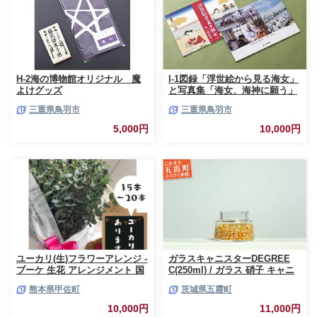
H-2海の博物館オリジナル 魔
I-1図録「浮世絵から見る海女」
よけグッズ
と写真集「海女、海神に願う」
三重県鳥羽市
三重県鳥羽市
5,000円
10,000円
ユーカリ(生)フラワーアレンジ -
ガラスキャニスターDEGREE
ブーケ 生花 アレンジメント 国
C(250ml) / ガラス 硝子 キャニ
産 熊本県産 切り花 15～20本 イ
スター DEGREE ハンドメイド
熊本県甲佐町
茨城県五霞町
ンテリア 虫よけ作用 人気 おす
耐熱 一生もの 職人 こだわり
すめ 熊本県 甲佐町
JIDA デザインミュージアムセ
10,000円
11,000円
レクション 茨城県 五霞町