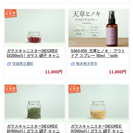
ガラスキャニスターDEGREE
S064-050_天草ヒノキ・ アウト
D(200ml) / ガラス 硝子 キャニ
ドア スプレー 50ml 「with
スター DEGREE ハンドメイド
NATURE」
茨城県五霞町
熊本県天草市
耐熱 一生もの 職人 こだわり
JIDA デザインミュージアムセ
11,000円
11,000円
レクション 茨城県 五霞町
ガラスキャニスターDEGREE
ガラスキャニスターDEGREE
B(400ml) / ガラス 硝子 キャニ
A(500ml) / ガラス 硝子 キャニ