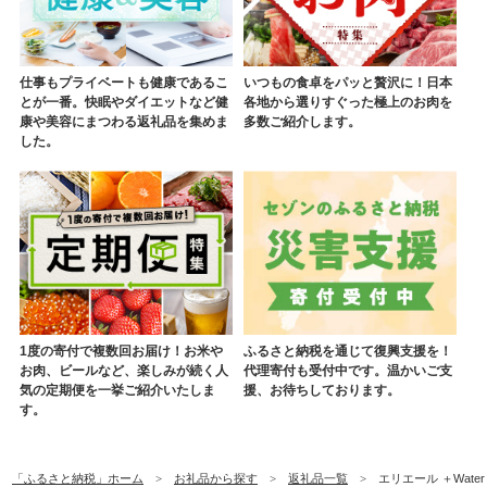
仕事もプライベートも健康であるこ
いつもの食卓をパッと贅沢に！日本
とが一番。快眠やダイエットなど健
各地から選りすぐった極上のお肉を
康や美容にまつわる返礼品を集めま
多数ご紹介します。
した。
1度の寄付で複数回お届け！お米や
ふるさと納税を通じて復興支援を！
お肉、ビールなど、楽しみが続く人
代理寄付も受付中です。温かいご支
気の定期便を一挙ご紹介いたしま
援、お待ちしております。
す。
「ふるさと納税」ホーム
お礼品から探す
返礼品一覧
エリエール ＋Wate