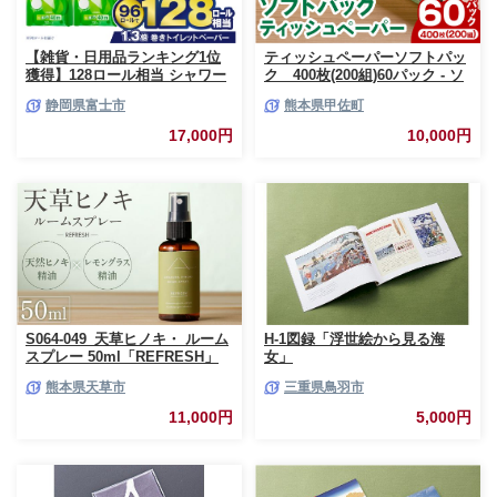
【雑貨・日用品ランキング1位
ティッシュペーパーソフトパッ
獲得】128ロール相当 シャワー
ク 400枚(200組)60パック - ソ
トイレに最適 トイレットペーパ
フトパック ティッシュ ペーパ
静岡県富士市
熊本県甲佐町
ー ダブル プレミアムシンラ 96
ー 生活用品 雑貨 日用品 必需品
ロール (12R×8パック) 配達時間
紙 常備品 まとめ買い 備蓄 防災
17,000円
10,000円
指定可能 1.3倍巻き トイレット
ストック 熊本県 甲佐町【ZC】
ペーパー 日用品 トイレットペ
【価格改定XB】
ーパー 生活用品 トイレットペ
ーパー 人気 おすすめ [sf001-
012]
S064-049_天草ヒノキ・ ルーム
H-1図録「浮世絵から見る海
スプレー 50ml「REFRESH」
女」
熊本県天草市
三重県鳥羽市
11,000円
5,000円