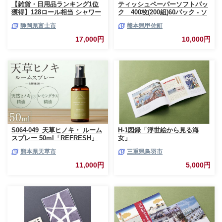
【雑貨・日用品ランキング1位
ティッシュペーパーソフトパッ
獲得】128ロール相当 シャワー
ク 400枚(200組)60パック - ソ
トイレに最適 トイレットペーパ
フトパック ティッシュ ペーパ
静岡県富士市
熊本県甲佐町
ー ダブル プレミアムシンラ 96
ー 生活用品 雑貨 日用品 必需品
ロール (12R×8パック) 配達時間
紙 常備品 まとめ買い 備蓄 防災
17,000円
10,000円
指定可能 1.3倍巻き トイレット
ストック 熊本県 甲佐町【ZC】
ペーパー 日用品 トイレットペ
【価格改定XB】
ーパー 生活用品 トイレットペ
ーパー 人気 おすすめ [sf001-
012]
S064-049_天草ヒノキ・ ルーム
H-1図録「浮世絵から見る海
スプレー 50ml「REFRESH」
女」
熊本県天草市
三重県鳥羽市
11,000円
5,000円