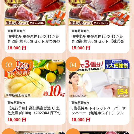
高知県高知市
高知県高知市
明神水産 藁焼き鰹 (カツオ) たた
明神水産 藁焼き鰹 (カツオ) たた
き 2節 (約700g) セット かつおの
き 2袋 (約500g) セット 【株式会
たたき カツオのたたき 鰹のたた
社 四国健商】 [ATAF047] かつお
18,000 円
15,000 円
き 鰹 おすすめ 藁焼き わら焼き わ
のたたき カツオのたたき 鰹のた
らやき 刺身 新鮮 一本釣り 高知 人
たき おすすめ 藁焼き わら焼き わ
気 鮮度抜群 海鮮 【株式会社 四国
らやき 高知
健商】 [ATAF029]
高知県高知市
高知県高知市
【先行予約】高知県産 訳あり 土
3倍長持ち トイレットペーパー サ
佐文旦 約10kg 〈2027年1月下旬
ンハニー （無地ホワイト） シン
頃から発送〉 / 傷 シミ 訳アリ 訳
グル 18ロール / トイレットペーパ
15,000 円
18,000 円
あり わけあり 大容量 ぶんたん 文
ーシングル 日用品 国産 備蓄 防災
旦 土佐文旦 10㎏ 果物 柑橘 フル
といれっとぺーぱー 【機能素材株
ーツ デザート 期間限定 数量限定
式会社】[ATAA004]