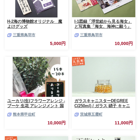
H-2海の博物館オリジナル 魔
I-1図録「浮世絵から見る海女」
よけグッズ
と写真集「海女、海神に願う」
三重県鳥羽市
三重県鳥羽市
5,000円
10,000円
ユーカリ(生)フラワーアレンジ -
ガラスキャニスターDEGREE
ブーケ 生花 アレンジメント 国
C(250ml) / ガラス 硝子 キャニ
産 熊本県産 切り花 15～20本 イ
スター DEGREE ハンドメイド
熊本県甲佐町
茨城県五霞町
ンテリア 虫よけ作用 人気 おす
耐熱 一生もの 職人 こだわり
すめ 熊本県 甲佐町
JIDA デザインミュージアムセ
10,000円
11,000円
レクション 茨城県 五霞町