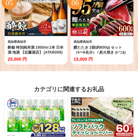
季節限定 高知県 高知市 高知 【株
式会社 四国健商】 [ATAF038]
高知県高知市
高知県高知市
酔鯨 特別純米酒 1800ml 2本 日本
鰹たたき 2節(約600g) セット
酒 地酒 【近藤酒店】 [ATAB008]
（4〜6名分） / 炭火焼き かつお
お酒 酒 おすすめ 高知 日本酒 高知
鰹 カツオ かつおのたたき カツオ
25,000 円
15,000 円
市 こうち 人気 スピード発送 配送
たたき 人気 ★4.81 おすすめ 特産
最短 すぐ届く
品 土佐料理 本場 冷凍 ポン酢 薬味
高知市 【株式会社土佐料理司】
[ATAD009]
カテゴリに関連するお礼品