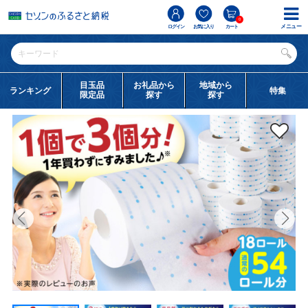
0
メニュー
ログイン
お気に入り
カート
目玉品
お礼品から
地域から
ランキング
特集
限定品
探す
探す