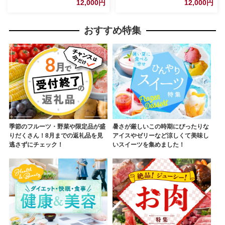
12,000円
12,000円
レクション 茨城県 五霞町
レクション 茨城県 五霞町
おすすめ特集
季節のフルーツ・野菜や限定品が盛
暑さが厳しいこの時期にぴったりな
りだくさん！8月までの返礼品を見
アイスやゼリーなど涼しくて美味し
逃さずにチェック！
いスイーツを集めました！