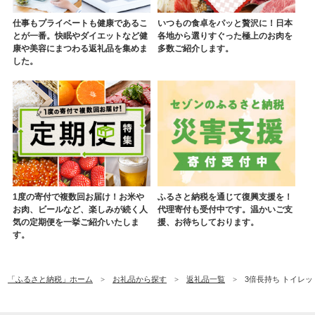
仕事もプライベートも健康であるこ
いつもの食卓をパッと贅沢に！日本
とが一番。快眠やダイエットなど健
各地から選りすぐった極上のお肉を
康や美容にまつわる返礼品を集めま
多数ご紹介します。
した。
1度の寄付で複数回お届け！お米や
ふるさと納税を通じて復興支援を！
お肉、ビールなど、楽しみが続く人
代理寄付も受付中です。温かいご支
気の定期便を一挙ご紹介いたしま
援、お待ちしております。
す。
「ふるさと納税」ホーム
お礼品から探す
返礼品一覧
3倍長持ち トイレット