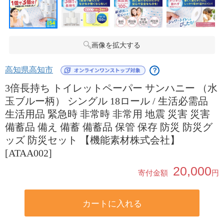
画像を拡大する
高知県高知市
？
3倍長持ち トイレットペーパー サンハニー （水
玉ブルー柄） シングル 18ロール / 生活必需品
生活用品 緊急時 非常時 非常用 地震 災害 災害
備蓄品 備え 備蓄 備蓄品 保管 保存 防災 防災グ
ッズ 防災セット 【機能素材株式会社】
[ATAA002]
20,000
寄付金額
円
カートに入れる