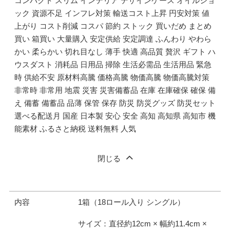
コンパクト スリム インテリア デザインケース オイルショ
ック 資源不足 インフレ対策 輸送コスト上昇 円安対策 値
上がり コスト削減 コスパ 節約 ストック 買いだめ まとめ
買い 箱買い 大量購入 安定供給 安定調達 ふんわり やわら
かい 柔らかい 切れ目なし 薄手 快適 高品質 贅沢 ギフト ハ
ウスダスト 消耗品 日用品 掃除 生活必需品 生活用品 緊急
時 供給不安 原材料高騰 価格高騰 物価高騰 物価高騰対策
非常時 非常用 地震 災害 災害備蓄品 在庫 在庫確保 確保 備
え 備蓄 備蓄品 品薄 保管 保存 防災 防災グッズ 防災セット
選べる配送月 国産 日本製 安心 安全 高知 高知県 高知市 機
能素材 ふるさと納税 送料無料 人気
閉じる
内容
1箱（18ロール入り シングル）
サイズ：直径約12cm × 幅約11.4cm ×