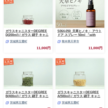
ガラスキャニスターDEGREE
S064-050_天草ヒノキ・ アウト
D(200ml) / ガラス 硝子 キャニ
ドア スプレー 50ml 「with
スター DEGREE ハンドメイド
NATURE」
茨城県五霞町
熊本県天草市
耐熱 一生もの 職人 こだわり
JIDA デザインミュージアムセ
11,000円
11,000円
レクション 茨城県 五霞町
ガラスキャニスターDEGREE
ガラスキャニスターDEGREE
B(400ml) / ガラス 硝子 キャニ
A(500ml) / ガラス 硝子 キャニ
スター DEGREE ハンドメイド
スター DEGREE ハンドメイド
茨城県五霞町
茨城県五霞町
耐熱 一生もの 職人 こだわり
耐熱 一生もの 職人 こだわり
JIDA デザインミュージアムセ
JIDA デザインミュージアムセ