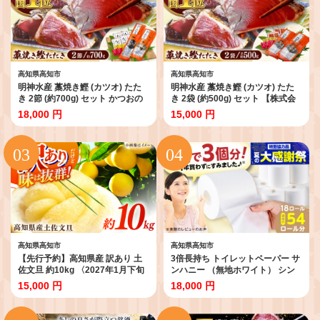
高知県高知市
高知県高知市
明神水産 藁焼き鰹 (カツオ) たた
明神水産 藁焼き鰹 (カツオ) たた
き 2節 (約700g) セット かつおの
き 2袋 (約500g) セット 【株式会
たたき カツオのたたき 鰹のたた
社 四国健商】 [ATAF047] かつお
18,000 円
15,000 円
き 鰹 おすすめ 藁焼き わら焼き わ
のたたき カツオのたたき 鰹のた
らやき 刺身 新鮮 一本釣り 高知 人
たき おすすめ 藁焼き わら焼き わ
気 鮮度抜群 海鮮 【株式会社 四国
らやき 高知
健商】 [ATAF029]
高知県高知市
高知県高知市
【先行予約】高知県産 訳あり 土
3倍長持ち トイレットペーパー サ
佐文旦 約10kg 〈2027年1月下旬
ンハニー （無地ホワイト） シン
頃から発送〉 / 傷 シミ 訳アリ 訳
グル 18ロール / トイレットペーパ
15,000 円
18,000 円
あり わけあり 大容量 ぶんたん 文
ーシングル 日用品 国産 備蓄 防災
旦 土佐文旦 10㎏ 果物 柑橘 フル
といれっとぺーぱー 【機能素材株
ーツ デザート 期間限定 数量限定
式会社】[ATAA004]