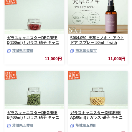
ガラスキャニスターDEGREE
S064-050_天草ヒノキ・ アウト
D(200ml) / ガラス 硝子 キャニ
ドア スプレー 50ml 「with
スター DEGREE ハンドメイド
NATURE」
茨城県五霞町
熊本県天草市
耐熱 一生もの 職人 こだわり
JIDA デザインミュージアムセ
11,000円
11,000円
レクション 茨城県 五霞町
ガラスキャニスターDEGREE
ガラスキャニスターDEGREE
B(400ml) / ガラス 硝子 キャニ
A(500ml) / ガラス 硝子 キャニ
スター DEGREE ハンドメイド
スター DEGREE ハンドメイド
茨城県五霞町
茨城県五霞町
耐熱 一生もの 職人 こだわり
耐熱 一生もの 職人 こだわり
JIDA デザインミュージアムセ
JIDA デザインミュージアムセ