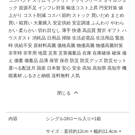
コンパクト スリム インテリア デザインケース オイルショ
ック 資源不足 インフレ対策 輸送コスト上昇 円安対策 値
上がり コスト削減 コスパ 節約 ストック 買いだめ まとめ
買い 箱買い 大量購入 安定供給 安定調達 ふんわり やわら
かい 柔らかい 切れ目なし 薄手 快適 高品質 贅沢 ギフト ハ
ウスダスト 消耗品 日用品 掃除 生活必需品 生活用品 緊急
時 供給不安 原材料高騰 価格高騰 物価高騰 物価高騰対策
非常時 非常用 地震 災害 災害備蓄品 在庫 在庫確保 確保 備
え 備蓄 備蓄品 品薄 保管 保存 防災 防災グッズ 防災セット
選べる配送月 国産 日本製 安心 安全 高知 高知県 高知市 機
能素材 ふるさと納税 送料無料 人気
閉じる
内容
シングル18ロール入り×1箱
サイズ：直径約12cm × 幅約11.4cm ×