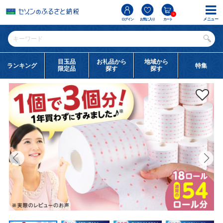
0
メニュー
ログイン
お気に入り
カート
目玉品
お礼品から
地域から
ランキング
特集
限定品
探す
探す