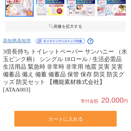
画像を拡大する
高知県高知市
？
3倍長持ち トイレットペーパー サンハニー （水
玉ピンク柄） シングル 18ロール / 生活必需品
生活用品 緊急時 非常時 非常用 地震 災害 災害
備蓄品 備え 備蓄 備蓄品 保管 保存 防災 防災グ
ッズ 防災セット 【機能素材株式会社】
[ATAA003]
20,000
寄付金額
円
カートに入れる