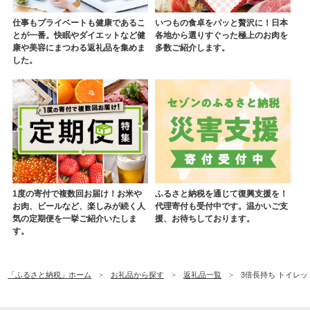
仕事もプライベートも健康であるこ
いつもの食卓をパッと贅沢に！日本
とが一番。快眠やダイエットなど健
各地から選りすぐった極上のお肉を
康や美容にまつわる返礼品を集めま
多数ご紹介します。
した。
1度の寄付で複数回お届け！お米や
ふるさと納税を通じて復興支援を！
お肉、ビールなど、楽しみが続く人
代理寄付も受付中です。温かいご支
気の定期便を一挙ご紹介いたしま
援、お待ちしております。
す。
「ふるさと納税」ホーム
お礼品から探す
返礼品一覧
3倍長持ち トイレット