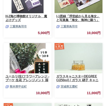
H-2海の博物館オリジナル 魔
I-1図録「浮世絵から見る海女」
よけグッズ
と写真集「海女、海神に願う」
三重県鳥羽市
三重県鳥羽市
5,000円
10,000円
ユーカリ(生)フラワーアレンジ -
ガラスキャニスターDEGREE
ブーケ 生花 アレンジメント 国
C(250ml) / ガラス 硝子 キャニ
産 熊本県産 切り花 15～20本 イ
スター DEGREE ハンドメイド
熊本県甲佐町
茨城県五霞町
ンテリア 虫よけ作用 人気 おす
耐熱 一生もの 職人 こだわり
すめ 熊本県 甲佐町
JIDA デザインミュージアムセ
10,000円
11,000円
レクション 茨城県 五霞町