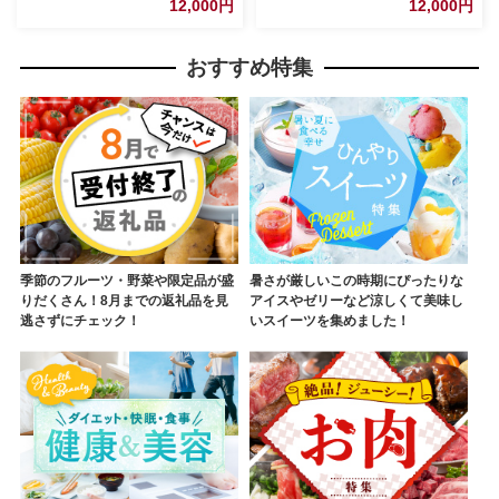
12,000円
12,000円
レクション 茨城県 五霞町
レクション 茨城県 五霞町
おすすめ特集
季節のフルーツ・野菜や限定品が盛
暑さが厳しいこの時期にぴったりな
りだくさん！8月までの返礼品を見
アイスやゼリーなど涼しくて美味し
逃さずにチェック！
いスイーツを集めました！