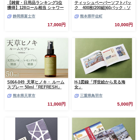
【雑貨・日用品ランキング1位
ティッシュペーパーソフトパッ
獲得】128ロール相当 シャワー
ク 400枚(200組)60パック - ソ
トイレに最適 トイレットペーパ
フトパック ティッシュ ペーパ
静岡県富士市
熊本県甲佐町
ー ダブル プレミアムシンラ 96
ー 生活用品 雑貨 日用品 必需品
ロール (12R×8パック) 配達時間
紙 常備品 まとめ買い 備蓄 防災
17,000円
10,000円
指定可能 1.3倍巻き トイレット
ストック 熊本県 甲佐町【ZC】
ペーパー 日用品 トイレットペ
【価格改定XB】
ーパー 生活用品 トイレットペ
ーパー 人気 おすすめ [sf001-
012]
S064-049_天草ヒノキ・ ルーム
H-1図録「浮世絵から見る海
スプレー 50ml「REFRESH」
女」
熊本県天草市
三重県鳥羽市
11,000円
5,000円