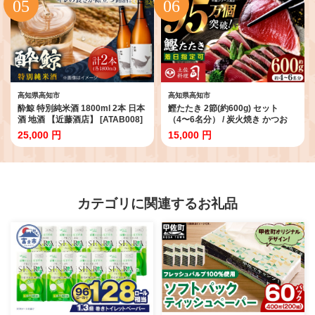
季節限定 高知県 高知市 高知 【株
式会社 四国健商】 [ATAF038]
高知県高知市
高知県高知市
酔鯨 特別純米酒 1800ml 2本 日本
鰹たたき 2節(約600g) セット
酒 地酒 【近藤酒店】 [ATAB008]
（4〜6名分） / 炭火焼き かつお
お酒 酒 おすすめ 高知 日本酒 高知
鰹 カツオ かつおのたたき カツオ
25,000 円
15,000 円
市 こうち 人気 スピード発送 配送
たたき 人気 ★4.81 おすすめ 特産
最短 すぐ届く
品 土佐料理 本場 冷凍 ポン酢 薬味
高知市 【株式会社土佐料理司】
[ATAD009]
カテゴリに関連するお礼品