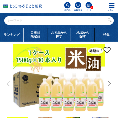
0
メニュー
ログイン
お気に入り
カート
目玉品
お礼品から
地域から
ランキング
特集
限定品
探す
探す