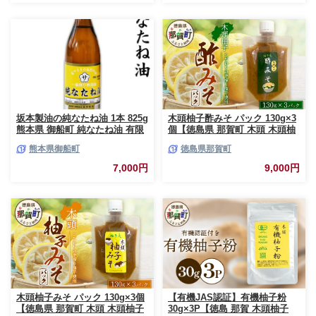
坂本製油の純なたね油 1本 825g
木頭柚子酢みそ パック 130g×3
熊本県 御船町 純なたね油 有限
個【徳島県 那賀町 木頭 木頭柚
会社 坂本製油《30日以内に出荷
子 木頭ゆず ゆず 柚子 ユズ 酢
熊本県御船町
徳島県那賀町
予定(土日祝除く)》
味噌 酢みそ すみそ ミソ ご飯
おにぎり ごはんのおとも お酒
7,000円
9,000円
のお供 ご飯のおかず お酒のあ
て お取り寄せ 手作り チューブ
柚冬庵】YA-83
木頭柚子みそ パック 130g×3個
【有機JAS認証】有機柚子粉
【徳島県 那賀町 木頭 木頭柚子
30g×3P【徳島 那賀 木頭柚子