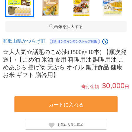
画像を拡大する
和歌山県かつらぎ町
？
☆大人気☆話題のこめ油(1500g×10本) 【順次発
送】/【こめ油 米油 食用 料理用油 調理用油 こ
めあぶら 揚げ物 天ぷら オイル 築野食品 健康
お米 ギフト 贈答用】
30,000
寄付金額
円
カートに入れる
お気に入りに追加