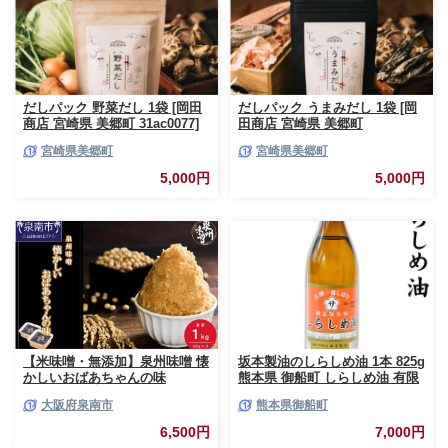
だしパック 野菜だし 1袋 [岡田
だしパック うまみだし 1袋 [岡
商店 宮崎県 美郷町 31ac0077]
田商店 宮崎県 美郷町
国産 粉末 ダシ 出汁パック しい
31ac0085] 国産 粉末 ダシ 出汁
宮崎県美郷町
宮崎県美郷町
たけ 無塩
パック しいたけ 無塩
5,000円
5,000円
【米味噌・無添加】泉州味噌 懐
坂本製油のしらしめ油 1本 825g
かしいおばあちゃんの味
熊本県 御船町 しらしめ油 有限
1Kg【006E-005】
会社 坂本製油《30日以内に出荷
大阪府泉南市
熊本県御船町
予定(土日祝除く)》
6,500円
7,000円