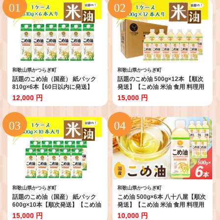
和歌山県かつらぎ町
和歌山県かつらぎ町
話題のこめ油（国産） 紙パック
話題のこめ油 500g×12本 【順次
810g×6本【60日以内に発送】
発送】【こめ油 米油 食用 料理用
【こめ油 米油 食用 料理用油 調理
油 調理用油 こめあぶら 揚げ物 天
12,000 円
15,000 円
用油 こめあぶら 揚げ物 天ぷら オ
ぷら オイル 築野食品 健康 お米 ギ
イル 築野食品 健康 お米 ギフト 贈
フト 贈答用】
答用】
和歌山県かつらぎ町
和歌山県かつらぎ町
話題のこめ油（国産） 紙パック
こめ油 500g×6本 八十八屋【順次
600g×10本【順次発送】【こめ油
発送】【こめ油 米油 食用 料理用
米油 食用 料理用油 調理用油 こめ
油 調理用油 こめあぶら 揚げ物 天
15,000 円
10,000 円