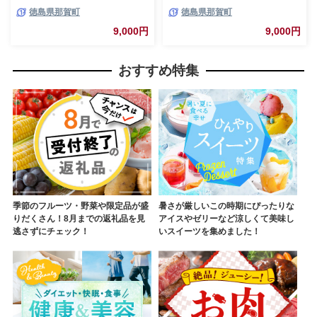
木頭ゆず ゆず 柚子 ユズ 柚子味
木頭ゆず きとう柚子 きとうゆ
徳島県那賀町
徳島県那賀町
噌 味噌 ミソ おかず味噌 ご飯
ず ゆず 柚子 ユズ 柚子皮 ゆず
おにぎり ごはんのおとも お酒
皮 果皮 ゆず粉末 粉末 粉 ゆず
9,000円
9,000円
のお供 ご飯のおかず お酒のあ
パウダー パウダー 国産 万能 調
て お取り寄せ 手作り チューブ
味料 オーガニック とくしま特
柚冬庵】YA-81
選ブランド 認定品】KM-65
おすすめ特集
季節のフルーツ・野菜や限定品が盛
暑さが厳しいこの時期にぴったりな
りだくさん！8月までの返礼品を見
アイスやゼリーなど涼しくて美味し
逃さずにチェック！
いスイーツを集めました！