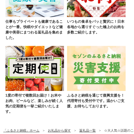
仕事もプライベートも健康であるこ
いつもの食卓をパッと贅沢に！日本
とが一番。快眠やダイエットなど健
各地から選りすぐった極上のお肉を
康や美容にまつわる返礼品を集めま
多数ご紹介します。
した。
1度の寄付で複数回お届け！お米や
ふるさと納税を通じて復興支援を！
お肉、ビールなど、楽しみが続く人
代理寄付も受付中です。温かいご支
気の定期便を一挙ご紹介いたしま
援、お待ちしております。
す。
「ふるさと納税」ホーム
お礼品から探す
返礼品一覧
☆大人気☆話題のこめ油