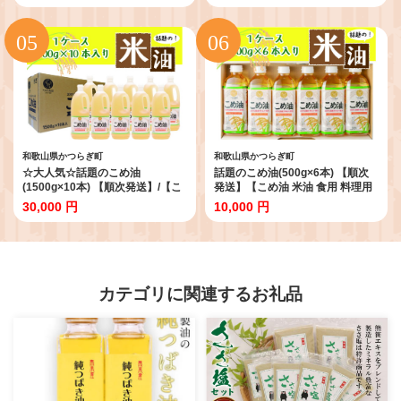
あぶら 揚げ物 天ぷら オイル 築野
ぷら オイル 築野食品 健康 お米 ギ
食品 健康 お米 ギフト 贈答用】
フト 贈答用】
和歌山県かつらぎ町
和歌山県かつらぎ町
☆大人気☆話題のこめ油
話題のこめ油(500g×6本) 【順次
(1500g×10本) 【順次発送】/【こ
発送】【こめ油 米油 食用 料理用
め油 米油 食用 料理用油 調理用油
油 調理用油 こめあぶら 揚げ物 天
30,000 円
10,000 円
こめあぶら 揚げ物 天ぷら オイル
ぷら オイル 築野食品 健康 お米 ギ
築野食品 健康 お米 ギフト 贈答
フト 贈答用】
用】
カテゴリに関連するお礼品