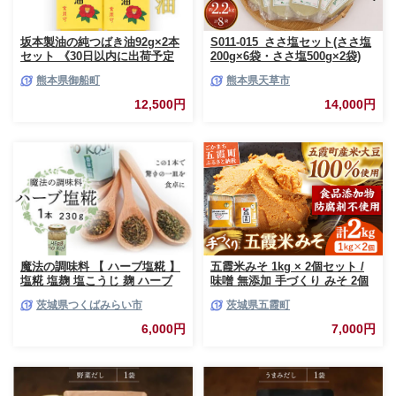
坂本製油の純つばき油92g×2本
S011-015_ささ塩セット(ささ塩
セット 《30日以内に出荷予定
200g×6袋・ささ塩500g×2袋)
(土日祝除く)》 熊本県御船町 純
熊本県御船町
熊本県天草市
つばき油 計184g 有限会社 坂本
製油
12,500円
14,000円
魔法の調味料 【 ハーブ塩糀 】
五霞米みそ 1kg × 2個セット /
塩糀 塩麹 塩こうじ 麹 ハーブ
味噌 無添加 手づくり みそ 2個
料理 調味料 発酵 農創 [AC12-
セット 詰め合わせ 計2kg 五霞
茨城県つくばみらい市
茨城県五霞町
NT]
米 大豆 国産原料 茨城県 五霞町
6,000円
7,000円