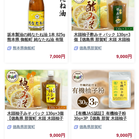
坂本製油の純なたね油 1本 825g
木頭柚子酢みそ パック 130g×3
熊本県 御船町 純なたね油 有限
個【徳島県 那賀町 木頭 木頭柚
会社 坂本製油《30日以内に出荷
子 木頭ゆず ゆず 柚子 ユズ 酢
熊本県御船町
徳島県那賀町
予定(土日祝除く)》
味噌 酢みそ すみそ ミソ ご飯
おにぎり ごはんのおとも お酒
7,000円
9,000円
のお供 ご飯のおかず お酒のあ
て お取り寄せ 手作り チューブ
柚冬庵】YA-83
木頭柚子みそ パック 130g×3個
【有機JAS認証】有機柚子粉
【徳島県 那賀町 木頭 木頭柚子
30g×3P【徳島 那賀 木頭柚子
木頭ゆず ゆず 柚子 ユズ 柚子味
木頭ゆず きとう柚子 きとうゆ
徳島県那賀町
徳島県那賀町
噌 味噌 ミソ おかず味噌 ご飯
ず ゆず 柚子 ユズ 柚子皮 ゆず
おにぎり ごはんのおとも お酒
皮 果皮 ゆず粉末 粉末 粉 ゆず
9,000円
9,000円
のお供 ご飯のおかず お酒のあ
パウダー パウダー 国産 万能 調