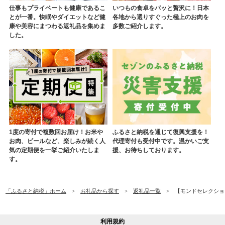
仕事もプライベートも健康であるこ
いつもの食卓をパッと贅沢に！日本
とが一番。快眠やダイエットなど健
各地から選りすぐった極上のお肉を
康や美容にまつわる返礼品を集めま
多数ご紹介します。
した。
1度の寄付で複数回お届け！お米や
ふるさと納税を通じて復興支援を！
お肉、ビールなど、楽しみが続く人
代理寄付も受付中です。温かいご支
気の定期便を一挙ご紹介いたしま
援、お待ちしております。
す。
「ふるさと納税」ホーム
お礼品から探す
返礼品一覧
【モンドセレクション
利用規約