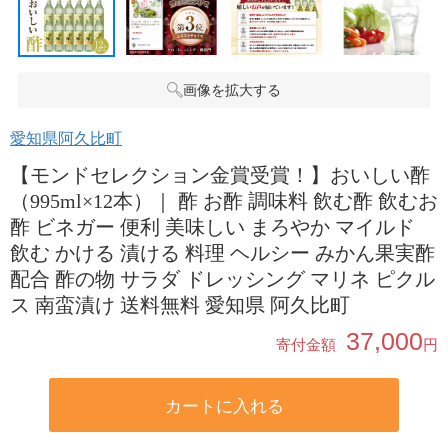
画像を拡大する
愛知県阿久比町
【モンドセレクション金賞受賞！】おいしい酢
（995ml×12本）｜ 酢 お酢 調味料 飲む酢 飲むお
酢 ビネガー 便利 美味しい まろやか マイルド
飲む かける 漬ける 料理 ヘルシー みかん果実酢
配合 酢の物 サラダ ドレッシング マリネ ピクル
ス 南蛮漬け 送料無料 愛知県 阿久比町
37,000
寄付金額
円
カートに入れる