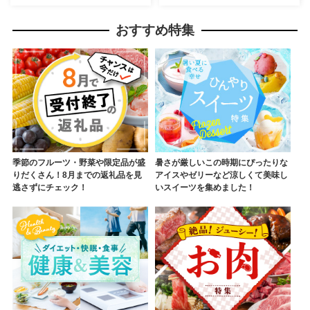
て お取り寄せ 手作り チューブ
味料 オーガニック とくしま特
柚冬庵】YA-81
選ブランド 認定品】KM-65
おすすめ特集
季節のフルーツ・野菜や限定品が盛
暑さが厳しいこの時期にぴったりな
りだくさん！8月までの返礼品を見
アイスやゼリーなど涼しくて美味し
逃さずにチェック！
いスイーツを集めました！