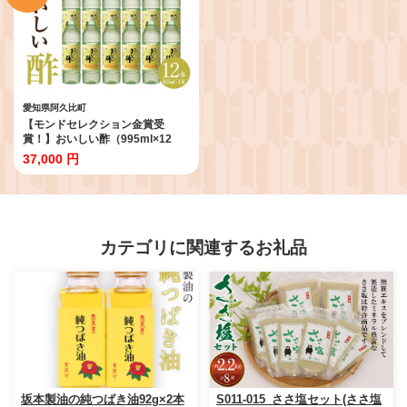
クルス 南蛮漬け 送料無料 愛知県
阿久比町
愛知県阿久比町
【モンドセレクション金賞受
賞！】おいしい酢（995ml×12
本）｜ 酢 お酢 調味料 飲む酢 飲む
37,000 円
お酢 ビネガー 便利 美味しい まろ
やか マイルド 飲む かける 漬ける
料理 ヘルシー みかん果実酢配合
酢の物 サラダ ドレッシング マリ
ネ ピクルス 南蛮漬け 送料無料 愛
知県 阿久比町
カテゴリに関連するお礼品
坂本製油の純つばき油92g×2本
S011-015_ささ塩セット(ささ塩