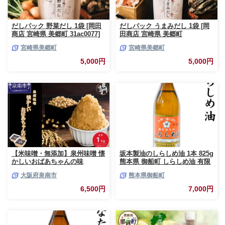
だしパック 野菜だし 1袋 [岡田
だしパック うまみだし 1袋 [岡
商店 宮崎県 美郷町 31ac0077]
田商店 宮崎県 美郷町
国産 粉末 ダシ 出汁パック しい
31ac0085] 国産 粉末 ダシ 出汁
宮崎県美郷町
宮崎県美郷町
たけ 無塩
パック しいたけ 無塩
5,000円
5,000円
【米味噌・無添加】泉州味噌 懐
坂本製油のしらしめ油 1本 825g
かしいおばあちゃんの味
熊本県 御船町 しらしめ油 有限
1Kg【006E-005】
会社 坂本製油《30日以内に出荷
大阪府泉南市
熊本県御船町
予定(土日祝除く)》
6,500円
7,000円