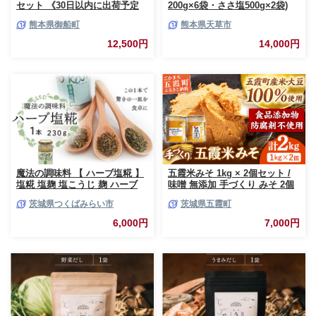
セット 《30日以内に出荷予定
200g×6袋・ささ塩500g×2袋)
(土日祝除く)》 熊本県御船町 純
熊本県御船町
熊本県天草市
つばき油 計184g 有限会社 坂本
製油
12,500円
14,000円
魔法の調味料 【 ハーブ塩糀 】
五霞米みそ 1kg × 2個セット /
塩糀 塩麹 塩こうじ 麹 ハーブ
味噌 無添加 手づくり みそ 2個
料理 調味料 発酵 農創 [AC12-
セット 詰め合わせ 計2kg 五霞
茨城県つくばみらい市
茨城県五霞町
NT]
米 大豆 国産原料 茨城県 五霞町
6,000円
7,000円