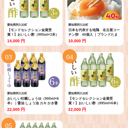
愛知県阿久比町
愛知県阿久比町
【モンドセレクション金賞受
日本を代表する地鶏 名古屋コー
賞！】おいしい酢（995ml×3本）
チン卵 40個入 ｜ブランドたま
｜酢 お酢 調味料 飲む酢 飲むお酢
ご ブランド卵 ブランド玉子 卵 た
14,000 円
10,000 円
ビネガー 便利 美味しい まろやか
まご タマゴ 玉子 鶏卵 産みたて 新
マイルド 飲む かける 漬ける 料理
鮮 こだわり 上質 濃厚 卵焼き 卵か
ヘルシー みかん果実酢配合 酢の
けご飯 国産 阿久比町産 特産 送料
物 サラダ ドレッシング マリネ ピ
無料 愛知県 阿久比町
クルス 南蛮漬け 送料無料 愛知県
阿久比町
愛知県阿久比町
愛知県阿久比町
おいしい牡蠣しょうゆ（900ml×6
【モンドセレクション金賞受
本）｜醤油 しょう油 カキ かき醤
賞！】おいしい酢（995ml×6本）
油 牡蠣醤油 調味料 国産 国産醤油
｜ 酢 お酢 調味料 飲む酢 飲むお酢
22,000 円
22,000 円
丸大豆醤油 丸大豆しょうゆ 簡単
ビネガー 便利 美味しい まろやか
手軽 便利 美味しい 料理 煮物 刺身
マイルド 飲む かける 漬ける 料理
照り焼き 送料無料 愛知県 阿久比
ヘルシー みかん果実酢配合 酢の
町
物 サラダ ドレッシング マリネ ピ