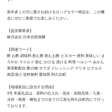
長年多くの方に愛され続けるロングセラー商品を、この機
会にぜひご家庭でお楽しみください。
【提供事業者】
株式会社 日本自然発酵
【関連ワード】
酢 お酢 調味料 飲む酢 飲むお酢 ビネガー 便利 美味しい ま
ろやか マイルド 飲む かける 漬ける 料理 ヘルシー みかん
果実酢配合 酢の物 サラダ ドレッシング マリネ ピクルス
南蛮漬け 送料無料 愛知県 阿久比町
【地場産品に該当する理由】
3号 本返礼品は、原料の仕入れ・混合・加熱充填・ろ過・
冷却・検査・梱包までの全ての工程を阿久比町内にて行っ
ております。