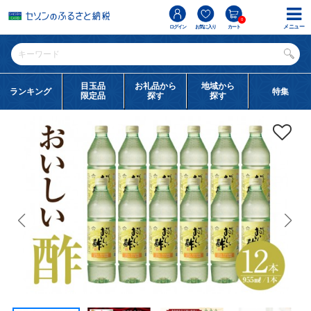
0
メニュー
ログイン
お気に入り
カート
目玉品
お礼品から
地域から
ランキング
特集
限定品
探す
探す