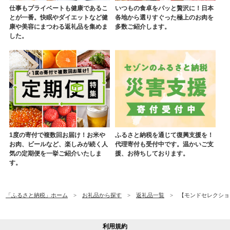
仕事もプライベートも健康であるこ
いつもの食卓をパッと贅沢に！日本
とが一番。快眠やダイエットなど健
各地から選りすぐった極上のお肉を
康や美容にまつわる返礼品を集めま
多数ご紹介します。
した。
1度の寄付で複数回お届け！お米や
ふるさと納税を通じて復興支援を！
お肉、ビールなど、楽しみが続く人
代理寄付も受付中です。温かいご支
気の定期便を一挙ご紹介いたしま
援、お待ちしております。
す。
「ふるさと納税」ホーム
お礼品から探す
返礼品一覧
【モンドセレクション
利用規約