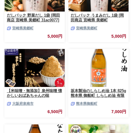
だしパック 野菜だし 1袋 [岡田
だしパック うまみだし 1袋 [岡
商店 宮崎県 美郷町 31ac0077]
田商店 宮崎県 美郷町
国産 粉末 ダシ 出汁パック しい
31ac0085] 国産 粉末 ダシ 出汁
宮崎県美郷町
宮崎県美郷町
たけ 無塩
パック しいたけ 無塩
5,000円
5,000円
【米味噌・無添加】泉州味噌 懐
坂本製油のしらしめ油 1本 825g
かしいおばあちゃんの味
熊本県 御船町 しらしめ油 有限
1Kg【006E-005】
会社 坂本製油《30日以内に出荷
大阪府泉南市
熊本県御船町
予定(土日祝除く)》
6,500円
7,000円