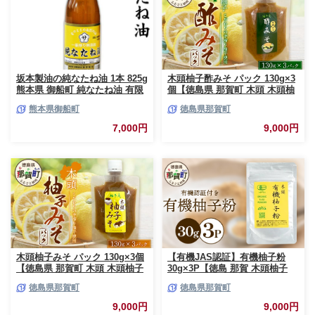
坂本製油の純なたね油 1本 825g
木頭柚子酢みそ パック 130g×3
熊本県 御船町 純なたね油 有限
個【徳島県 那賀町 木頭 木頭柚
会社 坂本製油《30日以内に出荷
子 木頭ゆず ゆず 柚子 ユズ 酢
熊本県御船町
徳島県那賀町
予定(土日祝除く)》
味噌 酢みそ すみそ ミソ ご飯
おにぎり ごはんのおとも お酒
7,000円
9,000円
のお供 ご飯のおかず お酒のあ
て お取り寄せ 手作り チューブ
柚冬庵】YA-83
木頭柚子みそ パック 130g×3個
【有機JAS認証】有機柚子粉
【徳島県 那賀町 木頭 木頭柚子
30g×3P【徳島 那賀 木頭柚子
木頭ゆず ゆず 柚子 ユズ 柚子味
木頭ゆず きとう柚子 きとうゆ
徳島県那賀町
徳島県那賀町
噌 味噌 ミソ おかず味噌 ご飯
ず ゆず 柚子 ユズ 柚子皮 ゆず
おにぎり ごはんのおとも お酒
皮 果皮 ゆず粉末 粉末 粉 ゆず
9,000円
9,000円
のお供 ご飯のおかず お酒のあ
パウダー パウダー 国産 万能 調