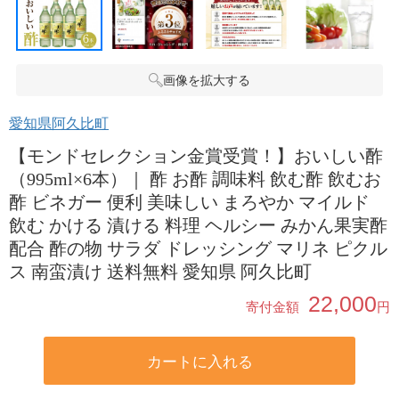
画像を拡大する
愛知県阿久比町
【モンドセレクション金賞受賞！】おいしい酢
（995ml×6本）｜ 酢 お酢 調味料 飲む酢 飲むお
酢 ビネガー 便利 美味しい まろやか マイルド
飲む かける 漬ける 料理 ヘルシー みかん果実酢
配合 酢の物 サラダ ドレッシング マリネ ピクル
ス 南蛮漬け 送料無料 愛知県 阿久比町
22,000
寄付金額
円
カートに入れる