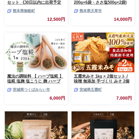
セット 《30日以内に出荷予定
200g×6袋・ささ塩500g×2袋)
(土日祝除く)》 熊本県御船町 純
熊本県御船町
熊本県天草市
つばき油 計184g 有限会社 坂本
製油
12,500円
14,000円
魔法の調味料 【 ハーブ塩糀 】
五霞米みそ 1kg × 2個セット /
塩糀 塩麹 塩こうじ 麹 ハーブ
味噌 無添加 手づくり みそ 2個
料理 調味料 発酵 農創 [AC12-
セット 詰め合わせ 計2kg 五霞
茨城県つくばみらい市
茨城県五霞町
NT]
米 大豆 国産原料 茨城県 五霞町
6,000円
7,000円