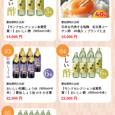
愛知県阿久比町
愛知県阿久比町
【モンドセレクション金賞受
日本を代表する地鶏 名古屋コー
賞！】おいしい酢（995ml×3本）
チン卵 40個入 ｜ブランドたま
｜酢 お酢 調味料 飲む酢 飲むお酢
ご ブランド卵 ブランド玉子 卵 た
14,000 円
10,000 円
ビネガー 便利 美味しい まろやか
まご タマゴ 玉子 鶏卵 産みたて 新
マイルド 飲む かける 漬ける 料理
鮮 こだわり 上質 濃厚 卵焼き 卵か
ヘルシー みかん果実酢配合 酢の
けご飯 国産 阿久比町産 特産 送料
物 サラダ ドレッシング マリネ ピ
無料 愛知県 阿久比町
クルス 南蛮漬け 送料無料 愛知県
阿久比町
愛知県阿久比町
愛知県阿久比町
おいしい牡蠣しょうゆ（900ml×6
【モンドセレクション金賞受
本）｜醤油 しょう油 カキ かき醤
賞！】おいしい酢（995ml×6本）
油 牡蠣醤油 調味料 国産 国産醤油
｜ 酢 お酢 調味料 飲む酢 飲むお酢
22,000 円
22,000 円
丸大豆醤油 丸大豆しょうゆ 簡単
ビネガー 便利 美味しい まろやか
手軽 便利 美味しい 料理 煮物 刺身
マイルド 飲む かける 漬ける 料理
照り焼き 送料無料 愛知県 阿久比
ヘルシー みかん果実酢配合 酢の
町
物 サラダ ドレッシング マリネ ピ