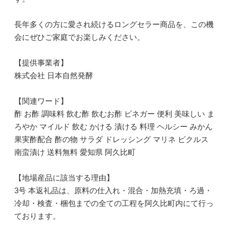
長年多くの方に愛され続けるロングセラー商品を、この機
会にぜひご家庭でお楽しみください。
【提供事業者】
株式会社 日本自然発酵
【関連ワード】
酢 お酢 調味料 飲む酢 飲むお酢 ビネガー 便利 美味しい ま
ろやか マイルド 飲む かける 漬ける 料理 ヘルシー みかん
果実酢配合 酢の物 サラダ ドレッシング マリネ ピクルス
南蛮漬け 送料無料 愛知県 阿久比町
【地場産品に該当する理由】
3号 本返礼品は、原料の仕入れ・混合・加熱充填・ろ過・
冷却・検査・梱包までの全ての工程を阿久比町内にて行っ
ております。