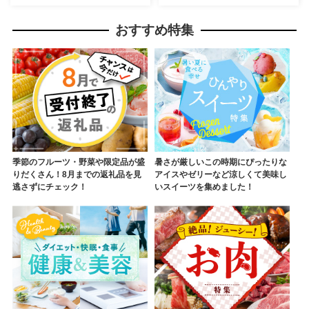
て お取り寄せ 手作り チューブ
味料 オーガニック とくしま特
柚冬庵】YA-81
選ブランド 認定品】KM-65
おすすめ特集
季節のフルーツ・野菜や限定品が盛
暑さが厳しいこの時期にぴったりな
りだくさん！8月までの返礼品を見
アイスやゼリーなど涼しくて美味し
逃さずにチェック！
いスイーツを集めました！