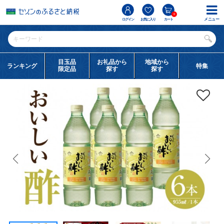
0
メニュー
ログイン
お気に入り
カート
目玉品
お礼品から
地域から
ランキング
特集
限定品
探す
探す