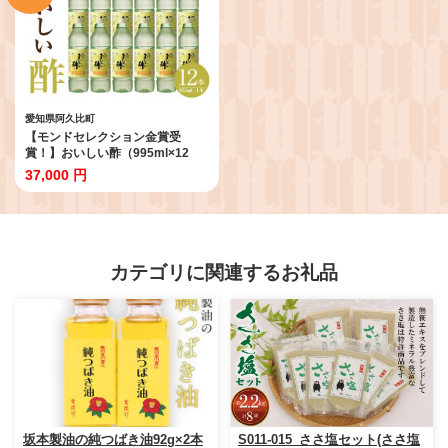
クルス 南蛮漬け 送料無料 愛知県
阿久比町
愛知県阿久比町
【モンドセレクション金賞受
賞！】おいしい酢（995ml×12
本）｜ 酢 お酢 調味料 飲む酢 飲む
37,000 円
お酢 ビネガー 便利 美味しい まろ
やか マイルド 飲む かける 漬ける
料理 ヘルシー みかん果実酢配合
酢の物 サラダ ドレッシング マリ
ネ ピクルス 南蛮漬け 送料無料 愛
知県 阿久比町
カテゴリに関連するお礼品
坂本製油の純つばき油92g×2本
S011-015_ささ塩セット(ささ塩