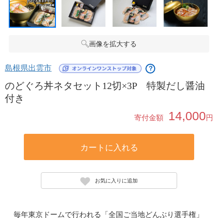
画像を拡大する
島根県出雲市
？
のどぐろ丼ネタセット12切×3P 特製だし醤油
付き
14,000
寄付金額
円
カートに入れる
お気に入りに追加
毎年東京ドームで行われる「全国ご当地どんぶり選手権」