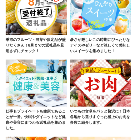
季節のフルーツ・野菜や限定品が盛
暑さが厳しいこの時期にぴったりな
りだくさん！8月までの返礼品を見
アイスやゼリーなど涼しくて美味し
逃さずにチェック！
いスイーツを集めました！
仕事もプライベートも健康であるこ
いつもの食卓をパッと贅沢に！日本
とが一番。快眠やダイエットなど健
各地から選りすぐった極上のお肉を
康や美容にまつわる返礼品を集めま
多数ご紹介します。
した。