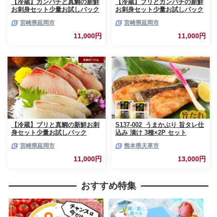
【冷蔵】カンパチと真鯛の新鮮
【冷蔵】ブリとカンパチの新鮮
お刺身セット少量お試しパック
お刺身セット少量お試しパック
N019-YA193
N019-YA194
宮崎県延岡市
宮崎県延岡市
11,000円
11,000円
【冷蔵】ブリと真鯛の新鮮お刺
S137-002_うまかぶり 旨タレ仕
身セット少量お試しパック
込み 漬け 3種×2P セット
N019-YA195
宮崎県延岡市
熊本県天草市
11,000円
13,000円
おすすめ特集