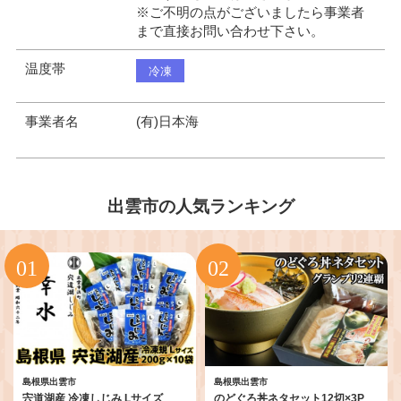
※ご不明の点がございましたら事業者
まで直接お問い合わせ下さい。
温度帯
冷凍
事業者名
(有)日本海
出雲市の人気ランキング
島根県出雲市
島根県出雲市
宍道湖産 冷凍しじみ Lサイズ
のどぐろ丼ネタセット12切×3P