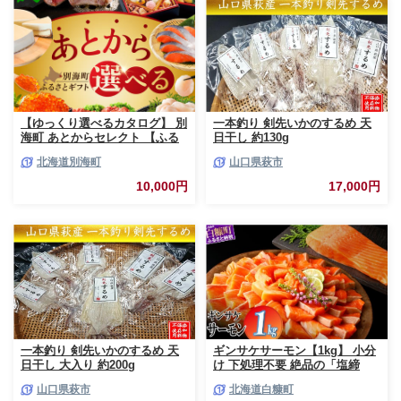
【ゆっくり選べるカタログ】 別
一本釣り 剣先いかのするめ 天
海町 あとからセレクト 【ふる
日干し 約130g
さとギフト】 寄附1万円相当 あ
北海道別海町
山口県萩市
とから選べる！ ギフト いくら
ほたて 海鮮 牛肉 ケーキ アイス
10,000円
17,000円
【BY0000010】（ 後から選べ
る カタログ カタログポイント
カタログギフト あとからカタロ
グ あとからカタログポイント
あとからカタログギフト ふるさ
と納税 ）
一本釣り 剣先いかのするめ 天
ギンサケサーモン【1kg】 小分
日干し 大入り 約200g
け 下処理不要 絶品の「塩締
め」レシピ ふるさと納税 海鮮
山口県萩市
北海道白糠町
サーモン 鮭 魚 銀鮭 刺身 生食