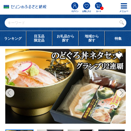
0
メニュー
ログイン
お気に入り
カート
目玉品
お礼品から
地域から
ランキング
特集
限定品
探す
探す