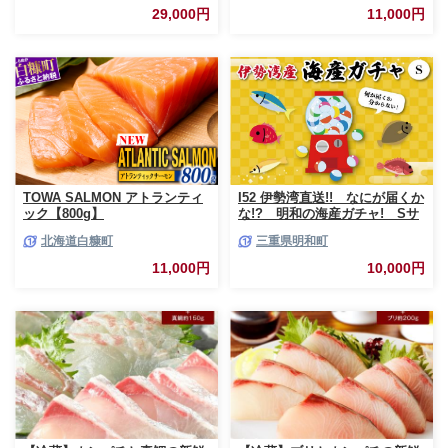
用 さけ サケ ふるさと ランキン
29,000円
11,000円
グ 人気 魚介類 魚介 北海道 白
糠町
TOWA SALMON アトランティ
I52 伊勢湾直送!! なにが届くか
ック【800g】
な!? 明和の海産ガチャ! Sサ
イズ
北海道白糠町
三重県明和町
11,000円
10,000円