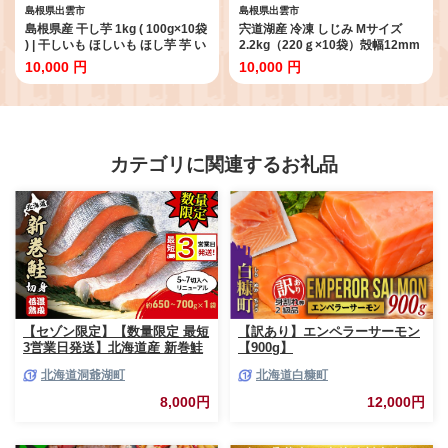
島根県出雲市
島根県出雲市
島根県産 干し芋 1kg ( 100g×10袋
宍道湖産 冷凍 しじみ Мサイズ
) | 干しいも ほしいも ほし芋 芋 い
2.2kg（220ｇ×10袋）殻幅12mm
も さつまいも さつま芋 小分け 10
～14mm｜しじみ 小分け 個包装
10,000 円
10,000 円
袋 御菓子 お菓子 おつまみ おやつ
砂抜き済 冷凍 貝 詰め合わせ お取
期間限定
り寄せ グルメ kai cai 栄養 料理 調
理 レシピ 蜆 島根県 出雲市
カテゴリに関連するお礼品
【セゾン限定】【数量限定 最短
【訳あり】エンペラーサーモン
3営業日発送】北海道産 新巻鮭
【900g】
低温熟成 切身 1袋 (約650～
北海道洞爺湖町
北海道白糠町
700g/5～7切入) 最短配送 北海
道 秋鮭 小分け 鮭 さけ しゃけ
8,000円
12,000円
シャケ 中塩 海鮮 冷凍 お弁当
真空パック おかず 魚貝類 サー
モン サケ