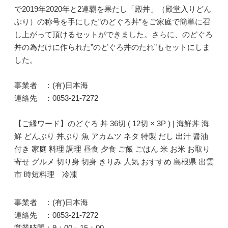
で2019年2020年と2連覇を果たし「殿丼」（殿堂入りどん
ぶり）の称号を手にした”のどぐろ丼”をご家庭で簡単に召
し上がって頂けるセットができました。さらに、のどぐろ
丼の為だけに作られた”のどぐろ丼のたれ”もセットにしま
した。
事業者 ：(有)日本海
連絡先 ：0853-21-7272
【ご縁ワード】のどぐろ 丼 36切 ( 12切 × 3P ) | 海鮮丼 海
鮮 どんぶり 丼ぶり 魚 アカムツ ネタ 特製 だし 出汁 醤油
付き 家庭 料理 調理 昼食 夕食 ご飯 ごはん 米 お米 お取り
寄せ グルメ 切り身 切身 きりみ 人気 おすすめ 島根県 出雲
市 時短料理 冷凍
事業者 ：(有)日本海
連絡先 ：0853-21-7272
営業時間：9：00～15：00