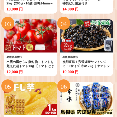
2kg（200ｇ×10袋) 殻幅14mm～
特製だし醤油付き
16mm ｜しじみ 小分け 個包装 砂
10,000 円
14,000 円
抜き済 冷凍 貝 詰め合わせ お取り
寄せ グルメ kai cai 栄養 料理 調理
レシピ 蜆 島根県 出雲市
島根県出雲市
島根県出雲市
出雲の國からの贈り物～トマトを
漁師直送！宍道湖産ヤマトシジ
超えた超トマト1kg 【トマト とま
ミ・Lサイズ 冷凍 2kg ｜ヤマトシ
と 野菜 やさい 新鮮 産地直送 贈答
ジミ 宍道湖産 しじみ 蜆 貝 冷凍
12,000 円
10,000 円
出雲 出雲市 おすすめ 人気】
味噌汁 しじみ汁 砂抜き 大粒 奥宇
賀屋 ふるさと納税 人気 おすすめ
出雲市