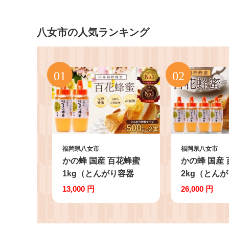
八女市の人気ランキング
福岡県八女市
福岡県八女市
かの蜂 国産 百花蜂蜜
かの蜂 国産
1kg（とんがり容器
2kg（とん
500g×2本）養蜂一筋60
500g×4本
13,000 円
26,000 円
年自慢の一品 ハチミツ
つ 蜂蜜 はち
非加熱 純粋はちみつ ハ
ミツ 保存食
ニー 防災グッズ 常温
常温 備蓄 防