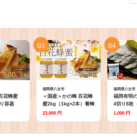
福岡県八女市
福岡県八女市
 百花蜂蜜
＜国産＞かの蜂 百花蜂
福岡有明
がり容器
蜜2kg（1kg×2本）養蜂
4切り8枚
）純粋はちみ
一筋60年自慢の一品
枚）【メー
23,000 円
1,000 円
みつ ハチ
純粋はちみつ ハチミツ
海苔 福岡
 防災グッズ
非加熱 ハニー 大容量
海 一番摘
災食 非常
瓶タイプ 防災グッズ 常
栄養成分 