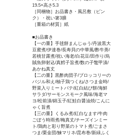
19.5×高さ5.3
［同梱物］お品書き・風呂敷（ピン
ク）・祝い箸3膳
［重箱の材質］紙
■お品書き
【一の重】手毬餅まんじゅう/丹波黒大
豆蜜煮/伊達巻/長寿貝の中華風/酢牛蒡/
若桃甘露煮/祝い海老/白花豆/田作り/烏
賊魚卵射込/真鱈子旨煮/数の子鼈甲漬/
あかね真丈
【二の重】黒酢肉団子/ブロッコリーの
バジル和え/柚子鶏つくね/さつま金時/
野菜入りミートパテ/紅白結び餅/海鮮
サラダ/サーモンスモーク風味/海老マ
ヨ/松前漬/錦玉子/紅鮭白醤油焼/こんに
ゃく旨煮
【三の重】くるみ煮/紅白なます/牛肉
ごぼう時雨煮/梅真丈/チーズインミー
ト/鶏肉と彩り野菜のトマト煮/ごまさ
つま/栗金団/鰊マリネ/昆布巻/新緑ふく