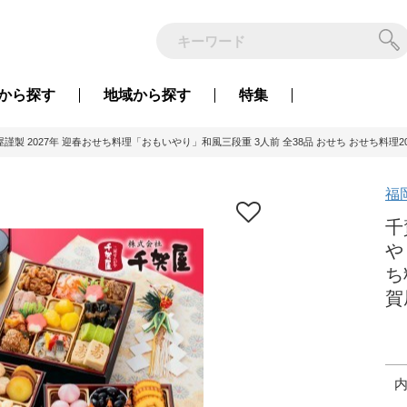
から
探す
地域から
探す
特集
謹製 2027年 迎春おせち料理「おもいやり」和風三段重 3人前 全38品 おせち おせち料理2027
福
千
や
ち
賀