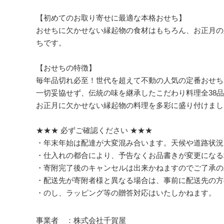
【初めてのお取り寄せに最適な本格おせち】
おせちに欠かせない縁起物の食材はもちろん、お正月の
ちです。
【おせちの特徴】
毎年品切れ必至！世代を超えて不動の人気の定番おせち
一切妥協せず、伝統の味を継承したこだわり料理全38品
お正月に欠かせない縁起物の料理を多彩に盛り付けまし
★★★ 必ずご確認ください ★★★
・年末年始は配達が大変混み合います。天候や道路状況
・仕入れの都合により、予告なくお品書きが変更になる
・寄附完了後のキャンセルは出来かねますのでご了承の
・配送先が寄附者様と異なる場合は、事前に配送先の方
・のし、ラッピング等の贈答対応はいたしかねます。
事業者 ：株式会社千賀屋