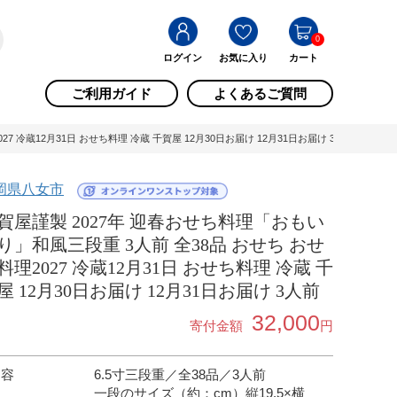
0
ログイン
お気に入り
カート
ご利用ガイド
よくあるご質問
 冷蔵12月31日 おせち料理 冷蔵 千賀屋 12月30日お届け 12月31日お届け 3人前 / 福岡
岡県八女市
賀屋謹製 2027年 迎春おせち料理「おもい
り」和風三段重 3人前 全38品 おせち おせ
料理2027 冷蔵12月31日 おせち料理 冷蔵 千
屋 12月30日お届け 12月31日お届け 3人前
32,000
寄付金額
円
内容
6.5寸三段重／全38品／3人前
一段のサイズ（約：cm）縦19.5×横