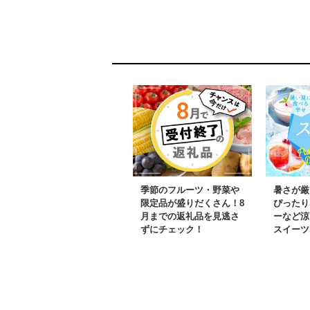
保存 備蓄 防災食 非常
食 非加熱 天
食 保存食 はちみつ は
大容量 手軽 
ちみつ 国産 はちみつ
ミン 葉酸 
国産 1kg はちみつ 国産
鉄分 アミノ
非加熱 福岡県 八女市
季節のフルーツ・野菜や
暑さが厳
限定品が盛りだくさん！8
ぴったり
月までの返礼品を見逃さ
ーなど涼
ずにチェック！
スイーツ