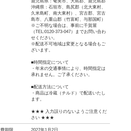
鹿児島県：奄美市、大島郡、鹿児島郡
沖縄県：石垣市、島尻郡（北大東村、
久米島町、南大東村）、宮古郡、宮古
島市、八重山郡（竹富町、与那国町）
※ご不明な場合は、事前に千賀屋
（TEL:0120-373-047）までお問い合わ
せください。
※配送不可地域は変更となる場合もご
ざいます。
■時間指定について
・年末の交通事情により、時間指定は
承れません。ご了承ください。
■配送方法について
・商品は冷蔵（チルド）で配送いたし
ます。
★★★ 入力誤りのないようご注意くだ
さい ★★★
消費期限
2027年1月2日