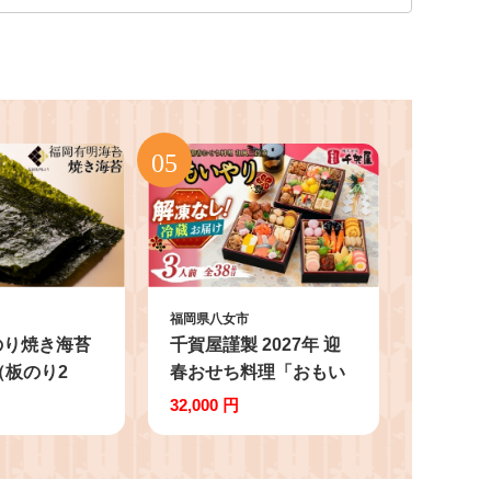
福岡県八女市
のり焼き海苔
千賀屋謹製 2027年 迎
（板のり2
春おせち料理「おもい
ル便】 のり
やり」和風三段重 3人
32,000 円
有明のり 有明
前 全38品 おせち おせ
み メール便
ち料理2027 冷蔵12月
生産者ブラン
31日 おせち料理 冷蔵