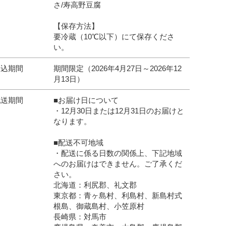
さ/寿高野豆腐
【保存方法】
要冷蔵（10℃以下）にて保存くださ
い。
申込期間
期間限定（2026年4月27日～2026年12
月13日）
配送期間
■お届け日について
・12月30日または12月31日のお届けと
なります。
■配送不可地域
・配送に係る日数の関係上、下記地域
へのお届けはできません。ご了承くだ
さい。
北海道：利尻郡、礼文郡
東京都：青ヶ島村、利島村、新島村式
根島、御蔵島村、小笠原村
長崎県：対馬市