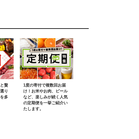
恵み 職人の技
千賀屋 12月30日お届け
 ポスト投函
12月31日お届け 3人前
訳あり
と贅
1度の寄付で複数回お届
選り
け！お米やお肉、ビール
を多
など、楽しみが続く人気
の定期便を一挙ご紹介い
たします。