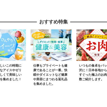
然 ハニー
温 保存 備蓄 防災食 非
ド 自然の
便利 ビタ
常食 保存食 福岡県 八
福岡 八女
カルシウム
女市
簡易包装 
おすすめ特集
酸 酵素
しいこの時期に
仕事もプライベートも健
いつもの食卓をパッ
なアイスやゼリ
康であることが一番。快
沢に！日本各地から
しくて美味しい
眠やダイエットなど健康
すぐった極上のお肉
を集めました！
や美容にまつわる返礼品
数ご紹介します。
を集めました。