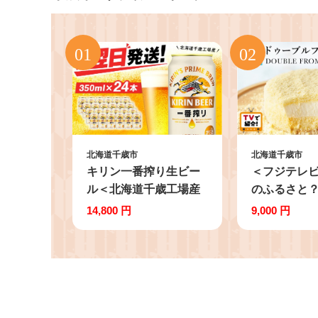
北海道千歳市
北海道千歳市
キリン一番搾り生ビー
＜フジテレ
ル＜北海道千歳工場産
のふるさと
＞350ml（24缶）
介！＞【ル
14,800 円
9,000 円
ーブルフロマ
タオ チーズ
道産 ミルク
ーズ ケーキ 
り物 記念日 
り寄せ 人気