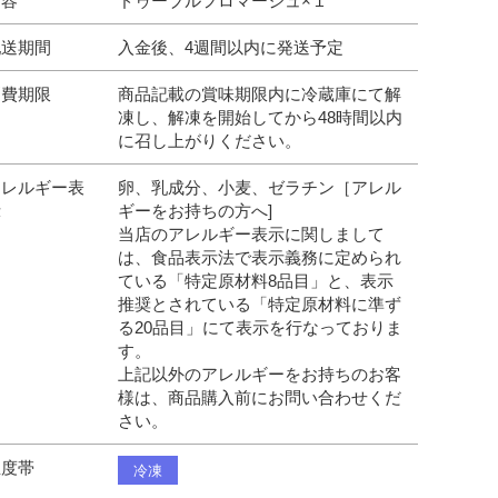
内容
ドゥーブルフロマージュ×１
配送期間
入金後、4週間以内に発送予定
消費期限
商品記載の賞味期限内に冷蔵庫にて解
凍し、解凍を開始してから48時間以内
に召し上がりください。
アレルギー表
卵、乳成分、小麦、ゼラチン［アレル
示
ギーをお持ちの方へ]
当店のアレルギー表示に関しまして
は、食品表示法で表示義務に定められ
ている「特定原材料8品目」と、表示
推奨とされている「特定原材料に準ず
る20品目」にて表示を行なっておりま
す。
上記以外のアレルギーをお持ちのお客
様は、商品購入前にお問い合わせくだ
さい。
温度帯
冷凍