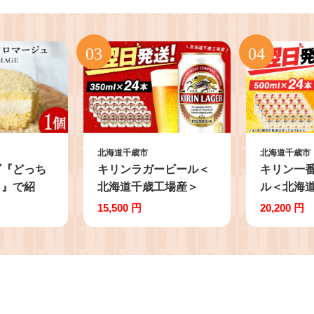
北海道千歳市
北海道千歳市
ビ『どっち
キリンラガービール＜
キリン一
？』で紹
北海道千歳工場産＞
ル＜北海
タオ】ドゥ
350ml（24缶）
＞500ml
15,500 円
20,200 円
ージュ ル
ケーキ 北海
 クリームチ
ギフト 贈
冷凍 お取
 スイーツ