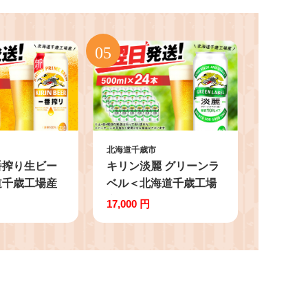
北海道千歳市
番搾り生ビー
キリン淡麗 グリーンラ
道千歳工場産
ベル＜北海道千歳工場
（24本）
産＞500ml（24本）
17,000 円