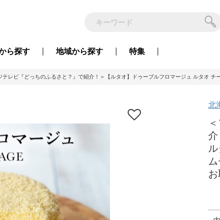
から
探す
地域から
探す
特集
ジテレビ『どっちのふるさと？』で紹介！＞【ルタオ】ドゥーブルフロマージュ ルタオ チーズケー
北
＜
介
ル
ム
お