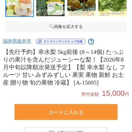
画像を拡大する
福井県坂井市
？
【先行予約】幸水梨 5kg前後 (8～14個) たっぷ
りの果汁を含んだジューシーな梨！【2026年8
月中旬以降順次発送予定】【梨 幸水梨 なし フ
ルーツ 甘い みずみずしい 果実 果物 新鮮 お土
産 贈り物 旬の果物 冷蔵】 [A-15005]
15,000
寄付金額
円
カートに入れる