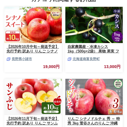
【2026年10月中旬～発送予定】
自家農園産・冷凍カシス
先行予約 訳あり りんご シナノ
1kg（500g×2袋） 果物 果実 フ
スイート 約10kg 24～40玉入 家
ルーツ セット 詰め合わせ
長野県小諸市
北海道南富良野町
庭用 フルーツ 果物 甘い 訳あり
おいしい 林檎
19,000円
13,000円
【2026年11月下旬～発送予定】
りんご シナノドルチェ 秀 ～ 特
先行予約 訳あり りんご サンふ
秀 3kg 菅谷さんのりんご 沖縄