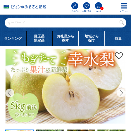
0
メニュー
ログイン
お気に入り
カート
目玉品
お礼品から
地域から
ランキング
特集
限定品
探す
探す