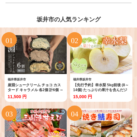
坂井市の人気ランキング
福井県坂井市
福井県坂井市
崖淵シュークリーム チョコ カス
【先行予約】幸水梨 5kg前後 (8～
タード キャラメル 各2個 計6個 ～
14個) たっぷりの果汁を含んだジ
東尋坊ご当地スイーツ！～【箱な
ューシーな梨！【2026年8月中旬
11,500 円
15,000 円
し】【日本ギフト大賞2023福井賞
以降順次発送予定】【梨 幸水梨
受賞】【セット お菓子 おやつ チ
なし フルーツ 甘い みずみずしい
ョコレート ザクザク食感 アソー
果実 果物 新鮮 お土産 贈り物 旬の
ト スウィーツ デザート 大人気 洋
果物 冷蔵】 [A-15005]
菓子 ギフト 贈答】 [A-21016]