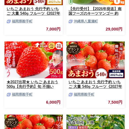
いちご あまおう 先行予約 いち
【先行受付】【2026年発送】南
ご 大量 540g フルーツ《2027年
国フーズのキーツマンゴー 約
3月上旬-3月末頃出荷》苺 旬 く
3kg - 先行予約 沖縄 産地直送
福岡県鞍手町
沖縄県八重瀬町
だもの 果物 福岡県 鞍手町【配
南国フルーツ 旬の味覚 沖縄県
送不可地域あり】
産 国産マンゴー 希少種 オスス
7,000円
29,000円
メ 沖縄県 八重瀬町
★2027出荷★ いちご あまおう
いちご あまおう 先行予約 いち
500g【先行予約】旬 不揃い
ご 大量 540g フルーツ《2027年
【着日指定不可】《2027年2月
2月上旬-2月末頃出荷》苺 旬 く
福岡県鞍手町
福岡県鞍手町
中旬-3月中旬頃出荷》福岡名産
だもの 果物 福岡県 鞍手町【配
品 果物 くだもの フルーツ いち
送不可地域あり】
6,000円
7,500円
ご 苺 イチゴ【配送不可地域:離
島】