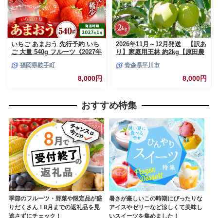
いちご あまおう 先行予約 いち
2026年11月～12月発送 【訳あ
ご 大量 540g フルーツ《2027年
り】家庭用王林 約2kg【原田農
1月上旬-1月末頃出荷》苺 旬 く
園】 家庭用 青森 青森県産 平川
福岡県鞍手町
青森県平川市
だもの 果物 福岡県 鞍手町【配
りんご リンゴ 林檎 くだもの 果
送不可地域あり】
物 フルーツ
8,000円
8,000円
おすすめ特集
季節のフルーツ・野菜や限定品が盛
暑さが厳しいこの時期にぴったりな
りだくさん！8月までの返礼品を見
アイスやゼリーなど涼しくて美味し
逃さずにチェック！
いスイーツを集めました！