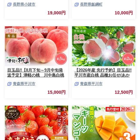
じ 約10kg 24～40玉入 家庭用
県への配送不可 2026年9月下旬
長野県小諸市
長野県飯綱町
フルーツ 果物 甘い おいしい 林
頃から2026年10月上旬頃まで順
檎 リンゴ
次発送予定 令和8年度出荷分 長
19,000円
10,000円
野県 飯綱町 [0790]
目玉品!!【8月下旬～9月中旬発
【2026年産 先行予約】目玉品!!
送予定】津軽の桃 川中島白桃
平川市産白桃 品種お任せ(あか
約3kg
つき/まどか/伊達白桃) 約2kg(6-
青森県平川市
青森県平川市
8玉)【今井農園】[hi-0064-003]
15,000円
12,500円