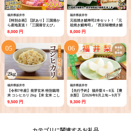
福井県坂井市
福井県坂井市
【特別企画】【訳あり】三国港か
元祖焼き鯖寿司2本セット！ 「元
ら産地直送！「三国港甘えび」
祖焼き鯖寿司」「西京味噌焼き鯖
500g + 100g 合計約600g ～本場
寿司」 ～家族が喜ぶ手土産～
8,000 円
8,000 円
の濃厚な甘海老を是非ご賞味くだ
【名物 ジューシー 焼きさば 押し
さい！～ 【甘エビ あまえび アマ
寿司 さば寿司 すし こしひかり 贈
エビ わけあり ワケアリ 濃厚 甘い
答 ギフト お土産 大人気 食べ比
刺身 生食可 生 冷凍 有頭 新鮮 魚
べ】 [A-0572]
介類 国産 県産】 [A-6233]
福井県坂井市
福井県坂井市
【令和7年産】発芽玄米 特別栽培
【先行予約】 福井梨 6～8玉 【豊
米 コシヒカリ 2kg 【米 玄米 こし
水梨】【2026年9月上旬～9月下
ひかり ギャバ GABA 特別栽培 食
旬発送予定】 梨 なし 和梨 豊水 先
9,500 円
9,300 円
物繊維 栄養 真空パック ごはん ご
行予約 ナシ フルーツ 甘い みずみ
飯 おいしい ふるさと納税米】 [A-
ずしい 果実 果物 新鮮 お土産 贈り
29100]
物 旬の果物 2.4kg以上 [A-
1007_09]
カテゴリに関連するお礼品