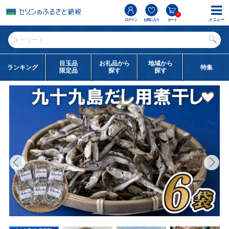
0
メニュー
ログイン
お気に入り
カート
目玉品
お礼品から
地域から
ランキング
特集
限定品
探す
探す