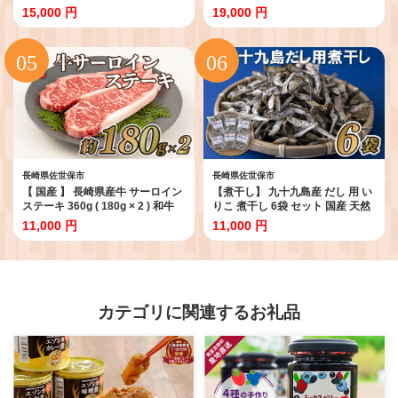
ト 冷凍 海鮮 本場 老舗 ちゃんぽん
個セット【豊味館】驚きの肉量 感
15,000 円
19,000 円
長崎 名物 グルメ 小分け エビ イカ
動のやわらかさ スパイス 付き
豚肉 とんこつ 豚骨 キャベツ 魚介
Gorotto 贅沢 ディナー かんたん
簡単 調理 時短 人気 麺 個包装 ギ
おかず レトルト 牛肉 ビーフ ギフ
フト みろくや 長崎県 佐世保市
ト 贈答 ご当地 長崎県 佐世保市
長崎県佐世保市
長崎県佐世保市
【 国産 】 長崎県産牛 サーロイン
【煮干し】 九十九島産 だし 用 い
ステーキ 360g ( 180g × 2 ) 和牛
りこ 煮干し 6袋 セット 国産 天然
サーロイン ステーキ 牛肉 ビーフ
イワシ いりこ 鰯 煮干 出汁 味噌汁
11,000 円
11,000 円
ディナー バーベキュー BBQ 田中
みそ汁 鍋 なべ おつまみ 産地直
精肉店 長崎県 佐世保市
送 長崎県 佐世保市
カテゴリに関連するお礼品