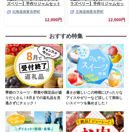
ズベリー】手作りジャムセット
ラズベリー】手作りジャムセッ
各2個 北海道 南富良野町 ジャ
ト 各2個 北海道 南富良野町 ジ
北海道南富良野町
北海道南富良野町
ム ベリー ハスカップ ラズベリ
ャム ベリー ブルーベリー ラズ
ー ソース カシス てんさい糖 無
ベリー ソース カシス 果実 てん
12,000円
12,000円
農薬 ポリフェノール 鉄分 ビタ
さい糖 無農薬
ミン
おすすめ特集
季節のフルーツ・野菜や限定品が盛
暑さが厳しいこの時期にぴったりな
りだくさん！8月までの返礼品を見
アイスやゼリーなど涼しくて美味し
逃さずにチェック！
いスイーツを集めました！