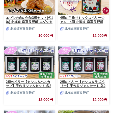
エゾシカ肉の缶詰3種セット(各1
4種の手作りミックスベリージ
缶) 北海道 南富良野町 エゾシカ
ャム 4個 北海道 南富良野町
鹿 鹿肉 肉 お肉 缶詰 セット 詰
ジャム ベリー ソース セット 詰
北海道南富良野町
北海道南富良野町
合せ ジビエ 加工品 北海道産 国
合せ ブルーベリー てんさい糖
産 おつまみ おかず 高たんぱく
酸味 甘味 香り 甘酸っぱい 美味
10,000円
12,000円
低脂肪 鉄分 カレー 味噌 食べや
しい 甘さ控えめ
すい
2種のベリー【カシス＆ハスカ
2種のベリー【カシス＆ラズベ
ップ】手作りジャムセット 各2
リー】手作りジャムセット 各2
個 北海道 南富良野町 ジャム カ
個 北海道 南富良野町 ジャム ベ
北海道南富良野町
北海道南富良野町
シス ハスカップ ソース 果実 て
リー カシス ラズベリー ソース
んさい糖 無農薬 ポリフェノー
果実 てんさい糖 無農薬
12,000円
12,000円
ル 鉄分 ビタミン