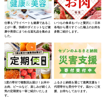
仕事もプライベートも健康であるこ
いつもの食卓をパッと贅沢に！日本
とが一番。快眠やダイエットなど健
各地から選りすぐった極上のお肉を
康や美容にまつわる返礼品を集めま
多数ご紹介します。
した。
1度の寄付で複数回お届け！お米や
ふるさと納税を通じて復興支援を！
お肉、ビールなど、楽しみが続く人
代理寄付も受付中です。温かいご支
気の定期便を一挙ご紹介いたしま
援、お待ちしております。
す。