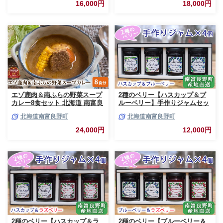
詰 セット 詰合せ 贈り物 ギフト
ト 詰合せ 肉の加工品 おかず お
16,000円
18,000円
ジャーキー
弁当 おつまみ 惣菜
エゾ鹿肉＆南ふらの野菜スープ
2種のベリー【ハスカップ＆ブ
カレー8食セット 北海道 南富良
ルーベリー】手作りジャムセッ
野町 エゾシカ 鹿 鹿肉 カレー
ト 各2個 北海道 南富良野町 ジ
北海道南富良野町
北海道南富良野町
スープカレー セット 詰合せ 加
ャム ベリー ハスカップ ブルー
工食品 惣菜 レトルト
ベリー ソース
24,000円
12,000円
2種のベリー【ハスカップ＆ラ
2種のベリー【ブルーベリー＆