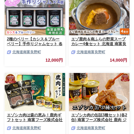
2種のベリー【カシス＆ブルー
エゾ鹿肉＆南ふらの野菜スープ
ベリー】手作りジャムセット 各
カレー4食セット 北海道 南富良
2個 北海道 南富良野町 ジャム
野町 エゾシカ 鹿 鹿肉 カレー
北海道南富良野町
北海道南富良野町
ベリー カシス ブルーベリー ソ
スープカレー セット 詰合せ 加
ース 果実 てんさい糖 無農薬 甘
工食品 惣菜 レトルト
12,000円
14,000円
酸っぱい
エゾシカ肉は森の恵み！鹿肉ギ
エゾシカ肉の缶詰3種セット(各2
フトセット 南富フーズ株式会社
缶) 南富フーズ株式会社 鹿肉 ジ
鹿肉 ジビエ 鹿 詰め合わせ 肉
ビエ 鹿 詰め合わせ 肉 北海道
北海道南富良野町
北海道南富良野町
北海道 南富良野町 エゾシカ 缶
南富良野町 エゾシカ 缶詰 セッ