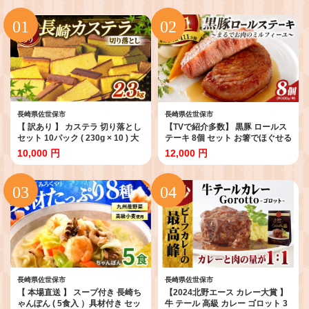
長崎県佐世保市
長崎県佐世保市
【 訳あり 】 カステラ 切り落とし
【TVで紹介多数】 黒豚 ロールス
セット 10パック ( 230g × 10 ) 大
テーキ 8個 セット お箸でほぐせる
容量 小分け 人気 No1 カステラ 長
やわらかさ 職人 厳選 無添加 小分
10,000 円
12,000 円
崎 スイーツ 国産 卵 使用 【和泉
け オリジナル ポーク ステーキ 子
屋】 スイーツ デザート はちみつ
供も安心 豚 豚肉 セット ジューシ
抹茶 黒糖 蜂蜜 ケーキ お中元 御中
ー ギフト 贈り物 豊味館 長崎県 佐
元 ご褒美 菓子 和菓子 長崎県 佐世
世保市
保市
長崎県佐世保市
長崎県佐世保市
【 本場直送 】 スープ付き 長崎ち
【2024北野エース カレー大賞 】
ゃんぽん ( 5食入 ）具材付き セッ
牛 テール 高級 カレー ゴロット 3