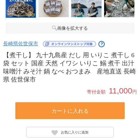
画像を拡大する
長崎県佐世保市
？
【煮干し】 九十九島産 だし 用 いりこ 煮干し 6
袋 セット 国産 天然 イワシ いりこ 鰯 煮干 出汁
味噌汁 みそ汁 鍋 なべ おつまみ 産地直送 長崎
県 佐世保市
11,000
寄付金額
円
カートに入れる
お気に入りに追加