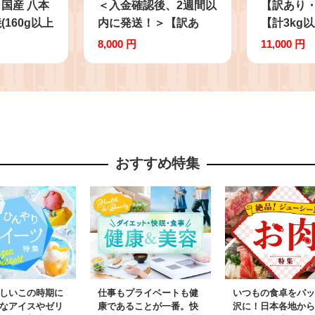
国産 八本
＜入金確認後、2週間以
【訳あり
160g以上
内に発送！＞【訳あ
【計3kg
2
り・業務用】薩摩おい
ウインナー 
8,000 円
11,000 円
も棒セット 計
＋ あらび
1.8kg(900g×2袋) p8-
(120g)セッ
142-2w
wn
おすすめ特集
しいこの時期に
仕事もプライベートも健
いつもの食卓をパッ
なアイスやゼリ
康であることが一番。快
沢に！日本各地から