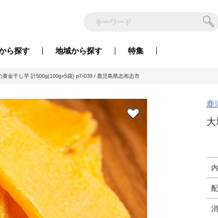
から
探す
地域から
探す
特集
黄金干し芋 計500g(100g×5袋) p7-039 / 鹿児島県志布志市
鹿
大