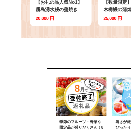
【お礼の品人気No1】
【数量限定】
霧島湧水鰻の蒲焼き
木樽鰻の蒲焼(
140g以上×5尾＜計
×5尾) b5-19
20,000 円
25,000 円
700g以上＞ b0-219-yy
季節のフルーツ・野菜や
暑さが厳
限定品が盛りだくさん！8
ぴったり