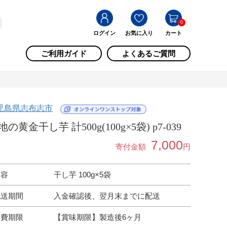
0
ログイン
お気に入り
カート
ご利用ガイド
よくあるご質問
児島県志布志市
地の黄金干し芋 計500g(100g×5袋) p7-039
7,000
寄付金額
円
内容
干し芋 100g×5袋
配送期間
入金確認後、翌月末までに配送
消費期限
【賞味期限】製造後6ヶ月