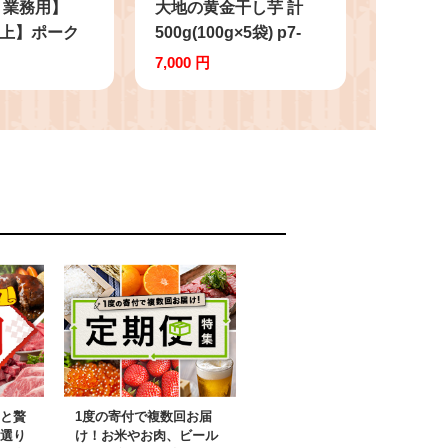
・業務用】
大地の黄金干し芋 計
以上】ポーク
500g(100g×5袋) p7-
(1kg×3袋)
039
7,000 円
き ウインナー
ト！ a1-047-
と贅
1度の寄付で複数回お届
選り
け！お米やお肉、ビール