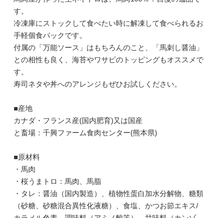
す。
冷凍庫にストックして食べたい時に解凍して食べられるお
手軽個食パックです。
付属の「万能ソース」はもちろんのこと、「馬刺し醤油」
との相性も良く、海苔やワサビのトッピングもオススメで
す。
寿司ネタや丼へのアレンジもぜひお試しください。
■産地
カナダ・フランス産(国内肥育)又は国産
と畜場：千興ファーム食肉センター(熊本県)
■原材料
・馬肉
・桜うまトロ：馬肉、馬脂
・タレ：醤油（国内製造）、植物性蛋白加水分解物、糖類
（砂糖、砂糖混合異性化液糖）、食塩、かつお節エキス/
カラメル色素、調味料（アミノ酸等）、甘味料（カンゾ