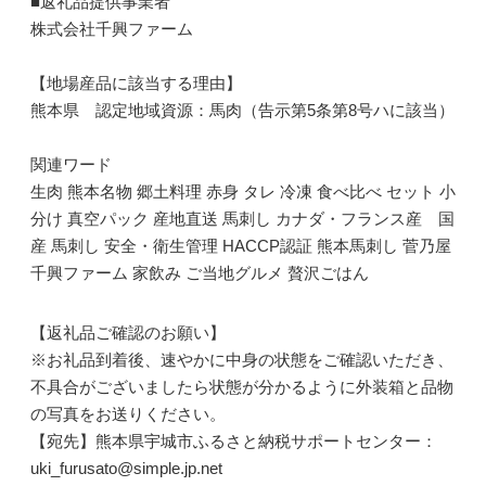
■返礼品提供事業者
株式会社千興ファーム
【地場産品に該当する理由】
熊本県 認定地域資源：馬肉（告示第5条第8号ハに該当）
関連ワード
生肉 熊本名物 郷土料理 赤身 タレ 冷凍 食べ比べ セット 小
分け 真空パック 産地直送 馬刺し カナダ・フランス産 国
産 馬刺し 安全・衛生管理 HACCP認証 熊本馬刺し 菅乃屋
千興ファーム 家飲み ご当地グルメ 贅沢ごはん
【返礼品ご確認のお願い】
※お礼品到着後、速やかに中身の状態をご確認いただき、
不具合がございましたら状態が分かるように外装箱と品物
の写真をお送りください。
【宛先】熊本県宇城市ふるさと納税サポートセンター：
uki_furusato@simple.jp.net