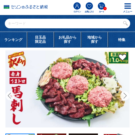
0
メニュー
ログイン
お気に入り
カート
目玉品
お礼品から
地域から
ランキング
特集
限定品
探す
探す