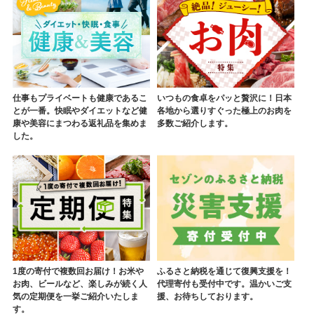
仕事もプライベートも健康であるこ
いつもの食卓をパッと贅沢に！日本
とが一番。快眠やダイエットなど健
各地から選りすぐった極上のお肉を
康や美容にまつわる返礼品を集めま
多数ご紹介します。
した。
1度の寄付で複数回お届け！お米や
ふるさと納税を通じて復興支援を！
お肉、ビールなど、楽しみが続く人
代理寄付も受付中です。温かいご支
気の定期便を一挙ご紹介いたしま
援、お待ちしております。
す。