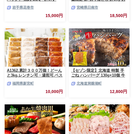
肉 豚肉 ポーク 国産 小分け 真
岩手県花巻市
宮崎県日南市
空パック 個包装 万能食材 おす
すめ おかず 食品 炒め物 お弁当
15,000円
18,500円
豚丼 豚しゃぶ しゃぶしゃぶ 焼
肉 お祝い 記念日 ギフト 贈り物
贈答 プレゼント おすそ分け 宮
崎県 日南市 送料無料_CCV2-26
A1362.累計３００万個！どーん
【セゾン限定】北海道 特製 手
と3kg.レンチン可・湯煎可.ベス
ごね ハンバーグ 130g×10個 牛
トな４種ハンバーグセット
肉 豚肉 合挽 挽肉 ミンチ 国産
福岡県新宮町
北海道洞爺湖町
【150g×20個】【訳あり】【北
肉屋 手作り 小分け ジューシー
海道・沖縄・離島へ配送不可】
おかず 本格的 簡単 調理 グルメ
10,000円
12,800円
お取り寄せ お肉屋 たどころ 送
料無料