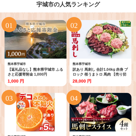
宇城市の人気ランキング
熊本県宇城市
熊本県宇城市
【返礼品なし】熊本県宇城市 ふる
訳あり 馬刺し 合計1.04kg 赤身 ブ
さと応援寄附金 1,000円
ロック 桜うまトロ 馬肉 【売り切
れ御免】 熊本 国産 カナダ・フラ
1,000 円
28,000 円
ンス産 熊本馬刺し 菅乃屋 千興フ
ァーム 馬刺し専門店 冷凍 小分け
真空パック 熊本名物 食べ比べ セ
ット HACCP認証