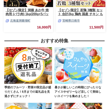
【セゾン限定】洞爺 あか牛 焼
【セゾン限定】若鶏 3種類 セッ
肉用 (バラ肉) 1kg(200g×5パッ
ト 合計2kg 鶏肉 国産 チキン も
ク) 北海道 洞爺湖 お肉 牛肉 バ
も肉 むね肉 美味しい 切身 筋な
北海道洞爺湖町
宮崎県日南市
ーベキュー おうち焼肉 BBQ ジ
しささみ 小分け 便利 食べ比べ
ューシー ヘルシー 赤身本来の
おかず お弁当 おつまみ 食品 真
16,000円
11,500円
うまみ コク 柔らかい
空パック 焼肉 万能食材 からあ
げ サラダ お取り寄せ グルメ お
すすめ ご褒美 記念日 お祝い 日
おすすめ特集
南市 宮崎県 送料無料_BAV13-
26
季節のフルーツ・野菜や限定品が盛
暑さが厳しいこの時期にぴったりな
りだくさん！8月までの返礼品を見
アイスやゼリーなど涼しくて美味し
逃さずにチェック！
いスイーツを集めました！