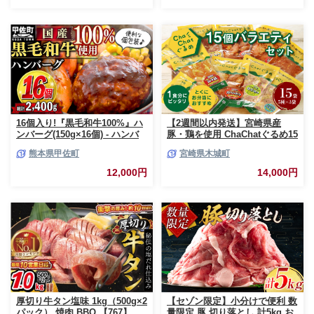
16個入り!『黒毛和牛100%』ハ
【2週間以内発送】宮崎県産
ンバーグ(150g×16個) - ハンバ
豚・鶏を使用 ChaChatぐるめ15
ーグ おべんとう お弁当 おかず
個バラエティセット
熊本県甲佐町
宮崎県木城町
個包装 小分け 人気 牛肉100%
_K16_0040_4
黒毛和牛 冷凍 国産 おすすめ ラ
12,000円
14,000円
ンキング 和牛 お取り寄せ 焼く
だけ 熊本県産 熊本産 国内産 国
産牛 総菜 甲佐町【価格改定】X
厚切り牛タン塩味 1kg（500g×2
【セゾン限定】小分けで便利 数
パック） 焼肉 BBQ 【767】
量限定 豚 切り落とし 計5kg お