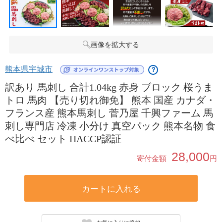
画像を拡大する
熊本県宇城市
？
訳あり 馬刺し 合計1.04kg 赤身 ブロック 桜うま
トロ 馬肉 【売り切れ御免】 熊本 国産 カナダ・
フランス産 熊本馬刺し 菅乃屋 千興ファーム 馬
刺し専門店 冷凍 小分け 真空パック 熊本名物 食
べ比べ セット HACCP認証
28,000
寄付金額
円
カートに入れる