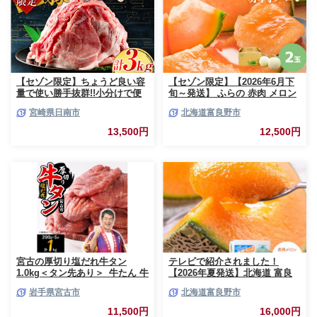
【セゾン限定】ちょうど良い容
【セゾン限定】【2026年6月下
量で使い勝手抜群!!小分けで便
旬～発送】 ふらの 赤肉 メロン
利 数量限定 豚 切り落とし 計
2玉入 計4kg前後 北海道 富良野
宮崎県日南市
北海道富良野市
3kg お肉 豚肉 ポーク 国産 小分
市 (相馬農園) メロン フルーツ
け 真空パック 個包装 万能食材
果物 新鮮 甘い 贈り物 ギフト
13,500円
12,500円
おすすめ おかず 食品 炒め物 お
道産 ジューシー おやつ ふらの
弁当 豚丼 豚しゃぶ しゃぶしゃ
ブランド 夏
ぶ 焼肉 お祝い 記念日 ギフト
贈り物 贈答 プレゼント おすそ
分け 宮崎県 日南市 送料無料
_BCV1-24
宮古の厚切り塩だれ牛タン
テレビで紹介されました！
1.0kg＜タン先あり＞_牛たん 牛
【2026年夏発送】北海道 富良
タン塩 牛たん塩 塩だれ牛タン
野産 赤肉メロン 2玉 計3.2kg以
岩手県宮古市
北海道富良野市
厚切り牛タン【1181948】
上 大玉サイズ メロン
11,500円
16,000円