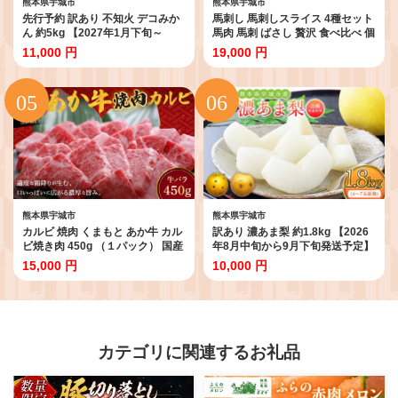
熊本県宇城市
熊本県宇城市
先行予約 訳あり 不知火 デコみか
馬刺し 馬刺しスライス 4種セット
ん 約5kg 【2027年1月下旬～
馬肉 馬刺 ばさし 贅沢 食べ比べ 個
2027年3月下旬発送予定】フルー
包装 スライス ユッケ うまトロ 大
11,000 円
19,000 円
ツ 果物 くだもの 柑橘 柑橘類 みか
トロ 新鮮 低脂肪 高たんぱく ヘル
ん ミカン 蜜柑 国産 熊本 熊本県
シー 肉 霜降り 赤身 国産 冷凍 ギ
九州 宇城市 甘味 酸味 甘い プレミ
フト おつまみ 贈答 株式会社千興
アム 日本フルーツ
ファーム
熊本県宇城市
熊本県宇城市
カルビ 焼肉 くまもと あか牛 カル
訳あり 濃あま梨 約1.8kg 【2026
ビ焼き肉 450g （１パック） 国産
年8月中旬から9月下旬発送予定】
和牛 牛肉 【地元ブランド】 豊住
品種おまかせ 梨 なし 秋月 幸水 豊
15,000 円
10,000 円
食肉
水 新高 秋麗 甘太 和梨 お取り寄せ
冷蔵 国産 九州 熊本県 宇城市 小川
町産 農園とフォーク青果店
カテゴリに関連するお礼品