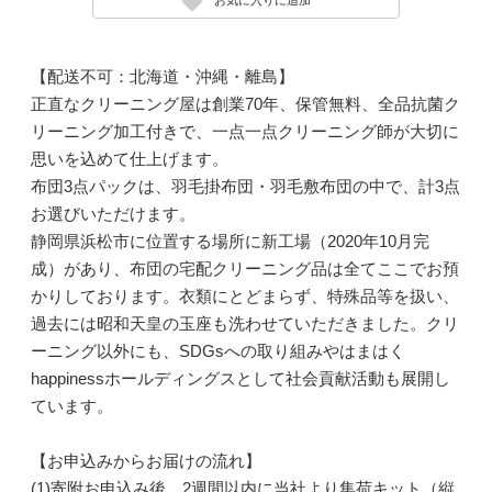
【配送不可：北海道・沖縄・離島】
正直なクリーニング屋は創業70年、保管無料、全品抗菌ク
リーニング加工付きで、一点一点クリーニング師が大切に
思いを込めて仕上げます。
布団3点パックは、羽毛掛布団・羽毛敷布団の中で、計3点
お選びいただけます。
静岡県浜松市に位置する場所に新工場（2020年10月完
成）があり、布団の宅配クリーニング品は全てここでお預
かりしております。衣類にとどまらず、特殊品等を扱い、
過去には昭和天皇の玉座も洗わせていただきました。クリ
ーニング以外にも、SDGsへの取り組みやはまはく
happinessホールディングスとして社会貢献活動も展開し
ています。
【お申込みからお届けの流れ】
(1)寄附お申込み後、2週間以内に当社より集荷キット（縦