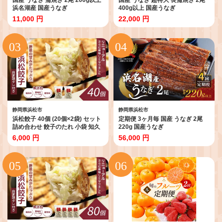
浜名湖産 国産うなぎ
400g以上 国産うなぎ
11,000 円
22,000 円
静岡県浜松市
静岡県浜松市
浜松餃子 40個 (20個×2袋) セット
定期便 3ヶ月毎 国産 うなぎ 2尾
詰め合わせ 餃子のたれ 小袋 知久
220g 国産うなぎ
屋 国産 ぎょうざ 餃子 ギョーザ 冷
6,000 円
56,000 円
凍餃子 冷凍ギョーザ 工場直送 ヘ
ルシー あっさり 惣菜 中華 点心 静
岡 静岡県 浜松市 【配送不可：離
島】