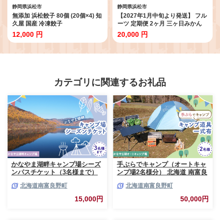
静岡県浜松市
静岡県浜松市
無添加 浜松餃子 80個 (20個×4) 知
【2027年1月中旬より発送】 フル
久屋 国産 冷凍餃子
ーツ 定期便 2ヶ月 三ヶ日みかん
紅ほっぺ フルーツ定期便 青島み
12,000 円
20,000 円
かん みかん いちご 果物 旬のフル
ーツ 旬の果物 季節のフルーツ 静
岡 静岡県 浜松市 2回 定期 【配送
不可：離島】
カテゴリに関連するお礼品
かなやま湖畔キャンプ場シーズ
手ぶらでキャンプ（オートキャ
ンパスチケット（3名様まで）
ンプ場2名様分） 北海道 南富良
北海道 南富良野町 キャンプ か
野町 オートキャンプ キャンプ
北海道南富良野町
北海道南富良野町
なやま湖 宿泊券 入場券 シーズ
かなやま湖 宿泊券 チケット 入
ン券 大浴場 トイレ
場券 体験チケット ドックラン
15,000円
50,000円