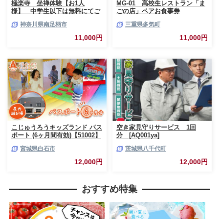
極楽寺 坐禅体験【お1人
MG-01 高校生レストラン「ま
様】 中学生以下は無料にてご
ごの店」ペアお食事券
一緒にご参加いただけます【 神
神奈川県南足柄市
三重県多気町
奈川県 南足柄市 】
11,000円
11,000円
こじゅうろうキッズランド パス
空き家見守りサービス 1回
ポート (6ヶ月間有効)【51002】
分 [AQ001ya]
宮城県白石市
茨城県八千代町
12,000円
12,000円
おすすめ特集