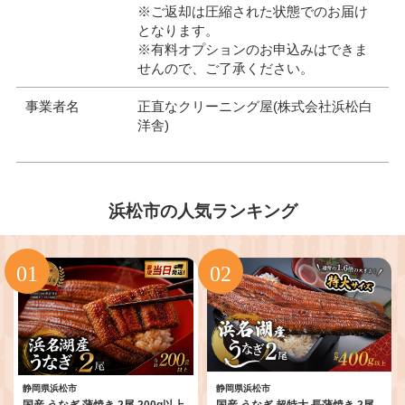
※ご返却は圧縮された状態でのお届け
となります。
※有料オプションのお申込みはできま
せんので、ご了承ください。
事業者名
正直なクリーニング屋(株式会社浜松白
洋舎)
浜松市の人気ランキング
静岡県浜松市
静岡県浜松市
国産 うなぎ 蒲焼き 2尾 200g以上
国産 うなぎ 超特大 長蒲焼き 2尾