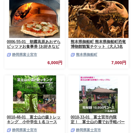
0006-55-01 朝霧高原あおぞら
熊本県御船町 熊本県御船町恐竜
ピッツァお食事券 [お好きなピ
博物館観覧チケット（大人3名
ッツァ1枚]
様） 《30日以内に出荷予定(土
静岡県富士宮市
熊本県御船町
日祝除く)》 熊本県御船町恐竜
博物館
6,000円
7,000円
0010-48-01 富士山の森トレッ
0010-33-01 富士宮市内限
キング 小中学生１名コース
定！ 富士山の麓でお手軽バー
ベキュープラン 1万円コース
静岡県富士宮市
静岡県富士宮市
（BBQ1人前）