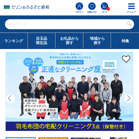
0
メニュー
ログイン
お気に入り
カート
目玉品
お礼品から
地域から
ランキング
特集
限定品
探す
探す