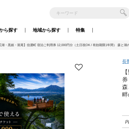
から
探す
地域から
探す
特集
尻湖・黒姫・斑尾】信濃町 宿泊ご利用券 12,000円分（土日祝OK / 有効期限1年間） 森と
長
【
券
森
畔