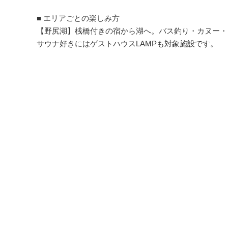
■ エリアごとの楽しみ方
【野尻湖】桟橋付きの宿から湖へ。バス釣り・カヌー・
サウナ好きにはゲストハウスLAMPも対象施設です。
【黒姫高原】信濃町の自然に惚れ込んで移住したオーナ
自家農園野菜の食事やレッスン・ツアー付きプランが充
【斑尾高原】冬はスキー・スノーボード、夏は高原トレ
バートンホテル・斑尾東急リゾートなど大型ホテルもあ
■ こんな方に
・野尻湖でバス釣り・カヌー・サウナを楽しみたい方
・高原の静かな宿でゆっくりしたい方（一人旅・カップ
・家族でスキーやアウトドアを満喫したい方
・季節を変えて、何度でも使いたい方
■ ご利用について