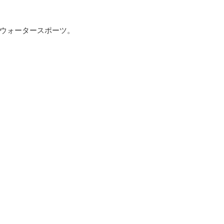
ウォータースポーツ。
ーのペンションが点在。
実。
ッキング。
り家族連れにも最適。
ル）