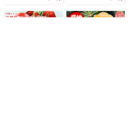
≪7月以降順次発送≫ 高糖度 ミ
【きあり農園】2026年度 幸手
ニトマト [アイコ] 約1kg トマト
市産 かぼちゃ 約10kg - カボチ
とまと プチトマト 高品質 野菜
ャ 南瓜 くり大将 くり将軍 産地
青森県平川市
埼玉県幸手市
やさい 減農薬 お取り寄せ 青森
直送 野菜 ベジタブル 美味しい
県 平川市 平川 【hi-0016-003】
おいしい 緑黄色野菜 大容量 国
12,000円
12,000円
産 おすすめ 送料無料 埼玉県 幸
手市
旬の朝採れお野菜おまかせセッ
【きあり農園】2026年度 幸手