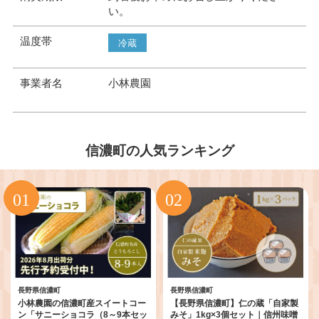
い。
温度帯
冷蔵
事業者名
小林農園
信濃町の人気ランキング
長野県信濃町
長野県信濃町
小林農園の信濃町産スイートコー
【長野県信濃町】仁の蔵「自家製
ン「サニーショコラ（8～9本セッ
みそ」1kg×3個セット｜信州味噌