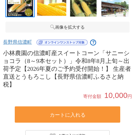
画像を拡大する
長野県信濃町
？
小林農園の信濃町産スイートコーン「サニーシ
ョコラ（8～9本セット）」令和8年8月上旬～出
荷予定【2026年夏のご予約受付開始！】 生産者
直送とうもろこし【長野県信濃町ふるさと納
税】
10,000
寄付金額
円
カートに入れる