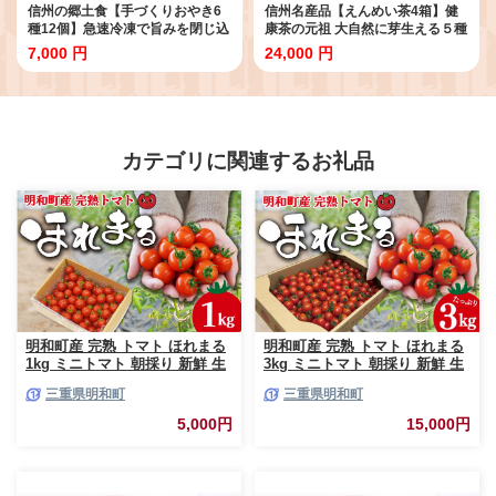
信州の郷土食【手づくりおやき6
信州名産品【えんめい茶4箱】健
種12個】急速冷凍で旨みを閉じ込
康茶の元祖 大自然に芽生える５種
めた「野沢菜、ナス、野菜ミック
類の山野草でつくられる70余年の
7,000 円
24,000 円
ス、切り干し大根、かぼちゃ、あ
ロングセラー 【長野県信濃町ふる
んこ」（具だくさん 定番 6種×2）
さと納税 黒姫和漢薬研究所】
【長野県 信州 信濃町 ふるさと納
税／こなもん屋ジロー】
カテゴリに関連するお礼品
明和町産 完熟 トマト ほれまる
明和町産 完熟 トマト ほれまる
1kg ミニトマト 朝採り 新鮮 生
3kg ミニトマト 朝採り 新鮮 生
鮮 野菜 あっさり
鮮 野菜 あっさり
三重県明和町
三重県明和町
5,000円
15,000円