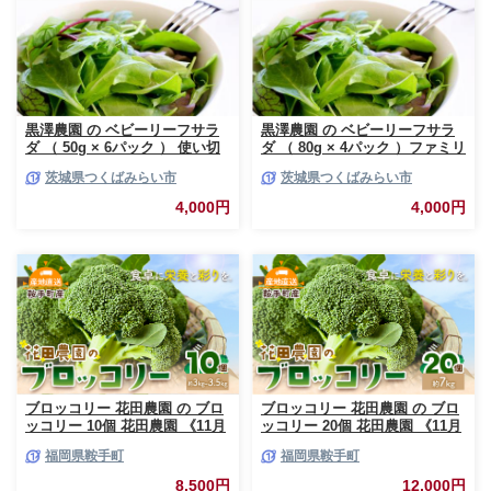
黒澤農園 の ベビーリーフサラ
黒澤農園 の ベビーリーフサラ
ダ （ 50g × 6パック ） 使い切
ダ （ 80g × 4パック ）ファミリ
りサイズ ベビーリーフ サラダ
ーサイズ ベビーリーフ サラダ
茨城県つくばみらい市
茨城県つくばみらい市
生野菜 食べやすい 若葉 使い切
生野菜 食べやすい 若葉 ファミ
り 旬 新鮮 国産 彩り 大容量
リー 旬 新鮮 国産 彩り 大容量
4,000円
4,000円
[DS01-NT]
[DS02-NT]
ブロッコリー 花田農園 の ブロ
ブロッコリー 花田農園 の ブロ
ッコリー 10個 花田農園 《11月
ッコリー 20個 花田農園 《11月
上旬-3月末頃出荷》福岡県 鞍手
上旬-3月末頃出荷》福岡県 鞍手
福岡県鞍手町
福岡県鞍手町
町 ぶろっこりー 野菜 ブロッコ
町 ぶろっこりー 野菜 ブロッコ
リー 産地直送 送料無料
リー 産地直送 送料無料
8,500円
12,000円