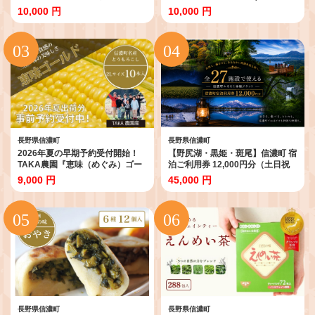
ト）」令和8年8月上旬～出荷予定
／米味噌【ふるさと納税】
10,000 円
10,000 円
【2026年夏のご予約受付開始！】
生産者直送とうもろこし【長野県
信濃町ふるさと納税】
長野県信濃町
長野県信濃町
2026年夏の早期予約受付開始！
【野尻湖・黒姫・斑尾】信濃町 宿
TAKA農園『恵味（めぐみ）ゴー
泊ご利用券 12,000円分（土日祝
ルド』２Lサイズ（1本450ｇ相
OK / 有効期限1年間） 森と湖のリ
9,000 円
45,000 円
当）×10本セット｜生でも食べら
ゾート｜ホテル・ペンション・湖
れる信濃町名産とうもろこし／ス
畔の宿 全27施設対応
イートコーンの人気品種 令和8年
7月下旬～8月下旬に出荷予定
【長野県信濃町ふるさと納税】
長野県信濃町
長野県信濃町