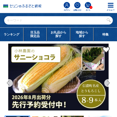
0
メニュー
ログイン
お気に入り
カート
目玉品
お礼品から
地域から
ランキング
特集
限定品
探す
探す