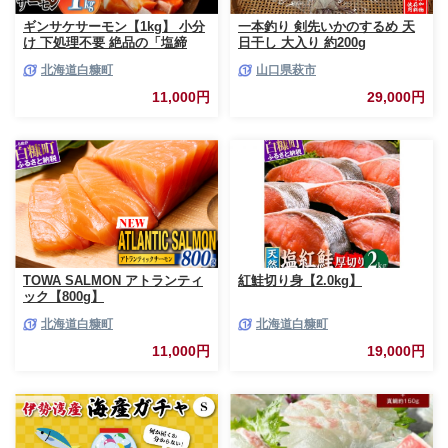
ギンサケサーモン【1kg】 小分
一本釣り 剣先いかのするめ 天
け 下処理不要 絶品の「塩締
日干し 大入り 約200g
め」レシピ ふるさと納税 海鮮
北海道白糠町
山口県萩市
サーモン 鮭 魚 銀鮭 刺身 生食
用 さけ サケ ふるさと ランキン
11,000円
29,000円
グ 人気 魚介類 魚介 北海道 白
糠町
TOWA SALMON アトランティ
紅鮭切り身【2.0kg】
ック【800g】
北海道白糠町
北海道白糠町
11,000円
19,000円