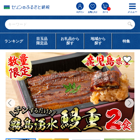
0
メニュー
ログイン
お気に入り
カート
目玉品
お礼品から
地域から
ランキング
特集
限定品
探す
探す