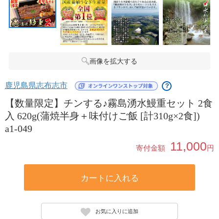
画像を拡大する
鹿児島県志布志市
？
【数量限定】チンする♪霧島湧水鰻重セット 2食
入 620g(蒲焼半身＋味付けご飯 [計310g×2食])
a1-049
11,000
寄付金額
円
カートに入れる
お気に入りに追加