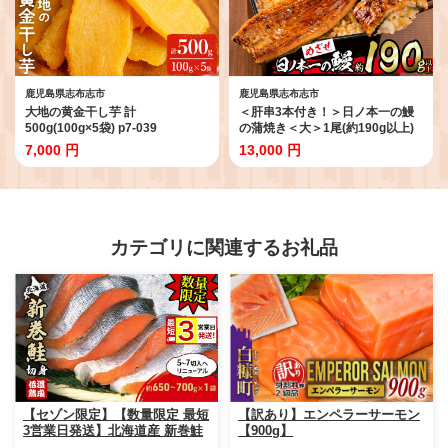
鹿児島県志布志市
鹿児島県志布志市
大地の黄金干し芋 計
＜肝串3本付き！＞日ノ本一の鰻
500g(100g×5袋) p7-039
の蒲焼き＜大＞1尾(約190g以上)
a3-202-km
7,000 円
13,000 円
カテゴリに関連するお礼品
【セゾン限定】【数量限定 最短
【訳あり】エンペラーサーモン
3営業日発送】北海道産 新巻鮭
【900g】
低温熟成 切身 1袋 (約650～