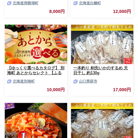
北海道洞爺湖町
北海道白糠町
700g/5～7切入) 最短配送 北海
道 秋鮭 小分け 鮭 さけ しゃけ
8,000円
12,000円
シャケ 中塩 海鮮 冷凍 お弁当
真空パック おかず 魚貝類 サー
モン サケ
【ゆっくり選べるカタログ】 別
一本釣り 剣先いかのするめ 天
海町 あとからセレクト 【ふる
日干し 約130g
さとギフト】 寄附1万円相当 あ
北海道別海町
山口県萩市
とから選べる！ ギフト いくら
ほたて 海鮮 牛肉 ケーキ アイス
10,000円
17,000円
【BY0000010】（ 後から選べ
る カタログ カタログポイント
カタログギフト あとからカタロ
グ あとからカタログポイント
あとからカタログギフト ふるさ
と納税 ）