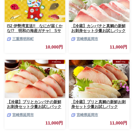
I52 伊勢湾直送!! なにが届くか
【冷蔵】カンパチと真鯛の新鮮
な!? 明和の海産ガチャ! Sサ
お刺身セット少量お試しパック
イズ
N019-YA193
三重県明和町
宮崎県延岡市
10,000円
11,000円
【冷蔵】ブリとカンパチの新鮮
【冷蔵】ブリと真鯛の新鮮お刺
お刺身セット少量お試しパック
身セット少量お試しパック
N019-YA194
N019-YA195
宮崎県延岡市
宮崎県延岡市
11,000円
11,000円