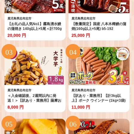
鹿児島県志布志市
鹿児島県志布志市
【お礼の品人気No1】霧島湧水鰻
【数量限定】国産 八本木樽鰻の蒲
の蒲焼き 140g以上×5尾＜計700g
焼(160g以上×5尾) b5-192
以上＞ b0-219-yy
20,000 円
25,000 円
鹿児島県志布志市
鹿児島県志布志市
＜入金確認後、2週間以内に発
【訳あり・業務用】【計3kg以
送！＞【訳あり・業務用】薩摩お
上】ポーク ウインナー (1kg×3袋)
いも棒セット 計1.8kg(900g×2袋)
＋ あらびき ウインナー(120g)セ
8,000 円
11,000 円
p8-142-2w
ット！ a1-047-wn