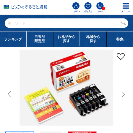
0
メニュー
ログイン
お気に入り
カート
目玉品
お礼品から
地域から
ランキング
特集
限定品
探す
探す