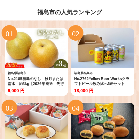
福島市の人気ランキング
福島県福島市
福島県福島市
No.2185福島のなし 秋月または
No.2762Yellow Beer Worksクラ
南水 約3kg【2026年発送 先行
フトビール飲み比べ6缶セット
予約】
9,000 円
18,000 円