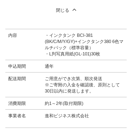
閉じる
内容
・インクタンク BCI-381
(BK/C/M/Y/GY)+インクタンク380 6色マ
ルチパック（標準容量）
・L判写真用紙(GL-101)30枚
申込期間
通年
配送期間
ご用意ができ次第、順次発送
※ご寄附の入金を確認後、原則として
30日以内に発送します。
消費期限
約1～2年(取付期限)
事業者名
進和ビジネス株式会社