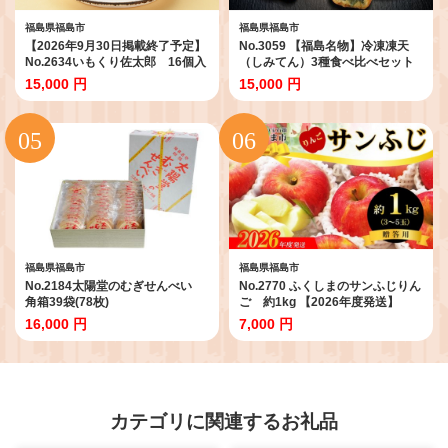
福島県福島市
福島県福島市
【2026年9月30日掲載終了予定】
No.3059 【福島名物】冷凍凍天
No.2634いもくり佐太郎 16個入
（しみてん）3種食べ比べセット
10個入
15,000 円
15,000 円
福島県福島市
福島県福島市
No.2184太陽堂のむぎせんべい
No.2770 ふくしまのサンふじりん
角箱39袋(78枚)
ご 約1kg 【2026年度発送】
No.2419_2431_2770_2771_277
16,000 円
7,000 円
2_2773
カテゴリに関連するお礼品