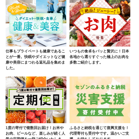
仕事もプライベートも健康であるこ
いつもの食卓をパッと贅沢に！日本
とが一番。快眠やダイエットなど健
各地から選りすぐった極上のお肉を
康や美容にまつわる返礼品を集めま
多数ご紹介します。
した。
1度の寄付で複数回お届け！お米や
ふるさと納税を通じて復興支援を！
お肉、ビールなど、楽しみが続く人
代理寄付も受付中です。温かいご支