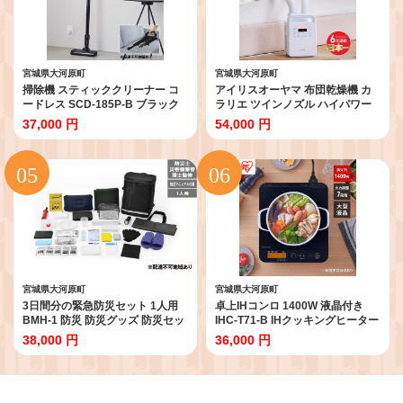
宮城県大河原町
宮城県大河原町
掃除機 スティッククリーナー コ
アイリスオーヤマ 布団乾燥機 カ
ードレス SCD-185P-B ブラック
ラリエ ツインノズル ハイパワー
アイリスオーヤマ 家電 コードレ
FK-WH2-W ホワイト 速乾 速暖 ふ
37,000 円
54,000 円
ス掃除機 サイクロン スタンド 自
とん乾燥機 乾燥機 布団乾燥 布団
走式 充電式 2way スティック ハ
乾燥 温め 保温 靴乾燥機 靴乾燥 ダ
ンディ スティック掃除機 ハンデ
ニ退治 ダニ コンパクト 電化製品
ィ掃除機 一人暮らし アイリス 宮
家電 安全 宮城 宮城県 大河原 大河
城 宮城県 大河原町
原町
宮城県大河原町
宮城県大河原町
3日間分の緊急防災セット 1人用
卓上IHコンロ 1400W 液晶付き
BMH-1 防災 防災グッズ 防災セッ
IHC-T71-B IHクッキングヒーター
ト 防災リュック 一人用 3日間避難
卓上 1口 IHC-T71-B ブラック ア
38,000 円
36,000 円
ブラック 必要なもの セット 避難
イリスオーヤマ 1400W 液晶付き
グッズ 避難セット 避難リュック
7段階温度調節 保温モード 電磁調
非常用 アイリスオーヤマ 防災士
理器 パネル付 鍋 揚げ物 焼く 温め
監修 災害備蓄管理士監修
る 炒める 煮る