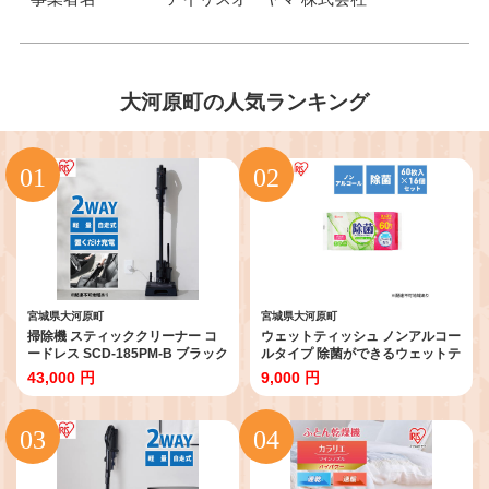
大河原町の人気ランキング
宮城県大河原町
宮城県大河原町
掃除機 スティッククリーナー コ
ウェットティッシュ ノンアルコー
ードレス SCD-185PM-B ブラック
ルタイプ 除菌ができるウェットテ
アイリスオーヤマ 家電 コードレ
ィッシュ WTS-60N8P 60枚入
43,000 円
9,000 円
ス掃除機 充電式サイクロンスティ
×16P アイリスオーヤマ 除菌シー
ッククリーナー サイクロン スタ
ト 除菌ウェットティッシュ 介護
ンド 自走式 充電式 2way スティ
用品 アウトドア キャンプ ピクニ
ック ハンディ スティック掃除機
ック 外出 お出かけ
宮城県 大河原町