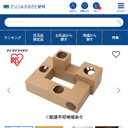
0
メニュー
ログイン
お気に入り
カート
目玉品
お礼品から
地域から
ランキング
特集
限定品
探す
探す