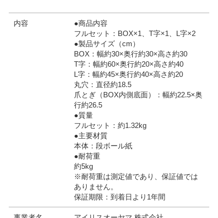
内容
●商品内容
フルセット：BOX×1、T字×1、L字×2
●製品サイズ（cm）
BOX：幅約30×奥行約30×高さ約30
T字：幅約60×奥行約20×高さ約40
L字：幅約45×奥行約40×高さ約20
丸穴：直径約18.5
爪とぎ（BOX内側底面）：幅約22.5×奥
行約26.5
●質量
フルセット：約1.32kg
●主要材質
本体：段ボール紙
●耐荷重
約5kg
※耐荷重は測定値であり、保証値では
ありません。
保証期限：到着日より1年間
事業者名
アイリスオーヤマ 株式会社