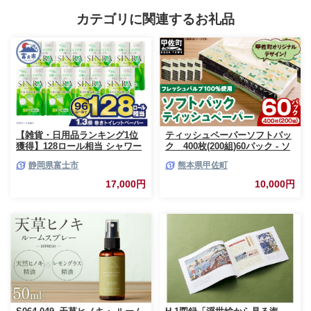
カテゴリに関連するお礼品
【雑貨・日用品ランキング1位
ティッシュペーパーソフトパッ
獲得】128ロール相当 シャワー
ク 400枚(200組)60パック - ソ
トイレに最適 トイレットペーパ
フトパック ティッシュ ペーパ
静岡県富士市
熊本県甲佐町
ー ダブル プレミアムシンラ 96
ー 生活用品 雑貨 日用品 必需品
ロール (12R×8パック) 配達時間
紙 常備品 まとめ買い 備蓄 防災
17,000円
10,000円
指定可能 1.3倍巻き トイレット
ストック 熊本県 甲佐町【ZC】
ペーパー 日用品 トイレットペ
【価格改定XB】
ーパー 生活用品 トイレットペ
ーパー 人気 おすすめ [sf001-
012]