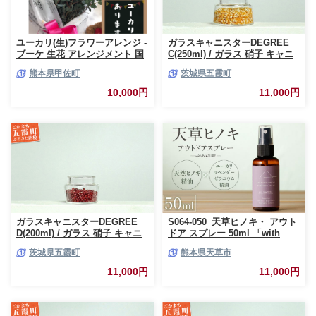
ユーカリ(生)フラワーアレンジ -
ガラスキャニスターDEGREE
ブーケ 生花 アレンジメント 国
C(250ml) / ガラス 硝子 キャニ
産 熊本県産 切り花 15～20本 イ
スター DEGREE ハンドメイド
熊本県甲佐町
茨城県五霞町
ンテリア 虫よけ作用 人気 おす
耐熱 一生もの 職人 こだわり
すめ 熊本県 甲佐町
JIDA デザインミュージアムセ
10,000円
11,000円
レクション 茨城県 五霞町
ガラスキャニスターDEGREE
S064-050_天草ヒノキ・ アウト
D(200ml) / ガラス 硝子 キャニ
ドア スプレー 50ml 「with
スター DEGREE ハンドメイド
NATURE」
茨城県五霞町
熊本県天草市
耐熱 一生もの 職人 こだわり
JIDA デザインミュージアムセ
11,000円
11,000円
レクション 茨城県 五霞町