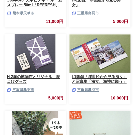
S064-049_天草ヒノキ・ ルーム
H-1図録「浮世絵から見る海
スプレー 50ml「REFRESH」
女」
熊本県天草市
三重県鳥羽市
11,000円
5,000円
H-2海の博物館オリジナル 魔
I-1図録「浮世絵から見る海女」
よけグッズ
と写真集「海女、海神に願う」
三重県鳥羽市
三重県鳥羽市
5,000円
10,000円