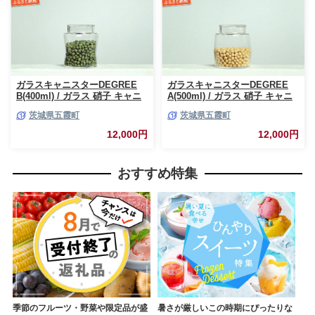
ガラスキャニスターDEGREE
ガラスキャニスターDEGREE
B(400ml) / ガラス 硝子 キャニ
A(500ml) / ガラス 硝子 キャニ
スター DEGREE ハンドメイド
スター DEGREE ハンドメイド
茨城県五霞町
茨城県五霞町
耐熱 一生もの 職人 こだわり
耐熱 一生もの 職人 こだわり
JIDA デザインミュージアムセ
JIDA デザインミュージアムセ
12,000円
12,000円
レクション 茨城県 五霞町
レクション 茨城県 五霞町
おすすめ特集
季節のフルーツ・野菜や限定品が盛
暑さが厳しいこの時期にぴったりな