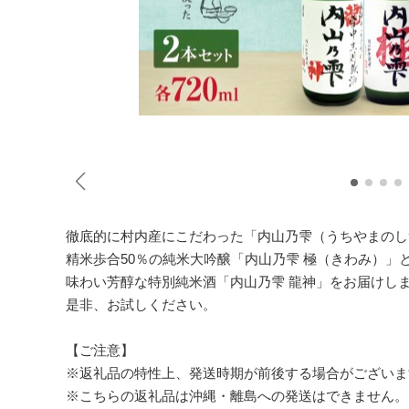
徹底的に村内産にこだわった「内山乃雫（うちやまのし
精米歩合50％の純米大吟醸「内山乃雫 極（きわみ）」
味わい芳醇な特別純米酒「内山乃雫 龍神」をお届けし
是非、お試しください。
【ご注意】
※返礼品の特性上、発送時期が前後する場合がございま
※こちらの返礼品は沖縄・離島への発送はできません。