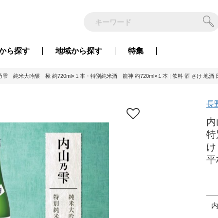
から
探す
地域から
探す
特集
雫 純米大吟醸 極 約720ml×１本・特別純米酒 龍神 約720ml×１本 | 飲料 酒 さけ 地酒
長
内
特
け
平