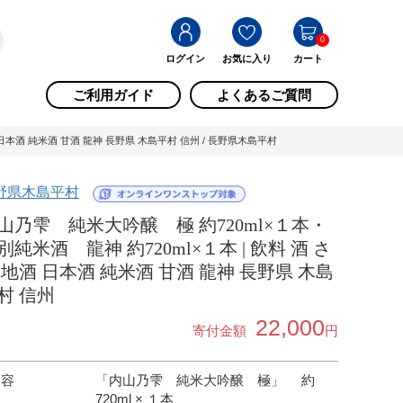
0
ログイン
お気に入り
カート
ご利用ガイド
よくあるご質問
 日本酒 純米酒 甘酒 龍神 長野県 木島平村 信州 / 長野県木島平村
野県木島平村
山乃雫 純米大吟醸 極 約720ml×１本・
別純米酒 龍神 約720ml×１本 | 飲料 酒 さ
 地酒 日本酒 純米酒 甘酒 龍神 長野県 木島
村 信州
22,000
寄付金額
円
内容
「内山乃雫 純米大吟醸 極」 約
720ml × １本