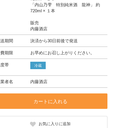
「内山乃雫 特別純米酒 龍神」 約
720ml × １本
販売
内藤酒店
配送期間
決済から30日前後で発送
消費期限
お早めにお召し上がりください。
温度帯
冷蔵
事業者名
内藤酒店
カートに入れる
お気に入りに追加