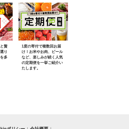
と贅
1度の寄付で複数回お届
選り
け！お米やお肉、ビール
を多
など、楽しみが続く人気
の定期便を一挙ご紹介い
たします。
okieポリシー
会社概要