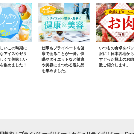
しいこの時期に
仕事もプライベートも健
いつもの食卓をパッ
なアイスやゼリ
康であることが一番。快
沢に！日本各地から
しくて美味しい
眠やダイエットなど健康
すぐった極上のお肉
を集めました！
や美容にまつわる返礼品
数ご紹介します。
を集めました。
用規約
プライバシーポリシー
セキュリティポリシー
Co