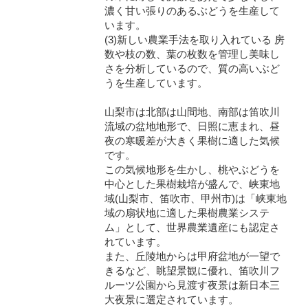
濃く甘い張りのあるぶどうを生産して
います。
(3)新しい農業手法を取り入れている 房
数や枝の数、葉の枚数を管理し美味し
さを分析しているので、質の高いぶど
うを生産しています。
山梨市は北部は山間地、南部は笛吹川
流域の盆地地形で、日照に恵まれ、昼
夜の寒暖差が大きく果樹に適した気候
です。
この気候地形を生かし、桃やぶどうを
中心とした果樹栽培が盛んで、峡東地
域(山梨市、笛吹市、甲州市)は「峡東地
域の扇状地に適した果樹農業システ
ム」として、世界農業遺産にも認定さ
れています。
また、丘陵地からは甲府盆地が一望で
きるなど、眺望景観に優れ、笛吹川フ
ルーツ公園から見渡す夜景は新日本三
大夜景に選定されています。