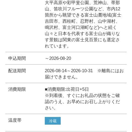
大平高原や彩甲斐公園、荒神山、帯那
山、笛吹川フルーツ公園など、市内12
箇所から眺望できる富士山麓地域(富士
吉田市、西桂町、忍野村、山中湖村、
鳴沢村、富士河口湖町など)へと続く
山々と日本を代表する富士山が織りな
す景観は関東の富士見百景にも選定さ
れています。
申込期間
～2026-08-20
配送期間
2026-08-14～2026-10-31 ※離島にはお
届けできません。
消費期限
■消費期限:出荷日+5日
※到着後、すぐにお礼品の状態をご確
認のうえ、お早めにお召し上がりくだ
さい。
温度帯
冷蔵