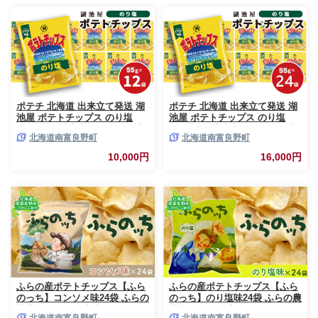
カタログギフト あとからカタロ
グ あとからカタログポイント
あとからカタログギフト ふるさ
と納税 ）
ポテチ 北海道 出来立て発送 湖
ポテチ 北海道 出来立て発送 湖
池屋 ポテトチップス のり塩
池屋 ポテトチップス のり塩
55g×12袋 南富良野町振興公社
55g×24袋 南富良野町振興公社
北海道南富良野町
北海道南富良野町
じゃがいも スナック スナック
じゃがいも スナック スナック
菓子 ポテトチップ チップス ポ
菓子 ポテトチップ チップス ポ
10,000円
16,000円
テト 芋 菓子 お菓子 おやつ 大
テト 芋 菓子 お菓子 おやつ 大
容量 箱 元祖 ジャガイモ コイケ
容量 箱 元祖 ジャガイモ コイケ
ヤ 富良野
ヤ 富良野
ふらの産ポテトチップス【ふら
ふらの産ポテトチップス【ふら
のっち】コンソメ味24袋 ふらの
のっち】のり塩味24袋 ふらの農
農業協同組合(南富良野町) ジャ
業協同組合(南富良野町) ジャガ
北海道南富良野町
北海道南富良野町