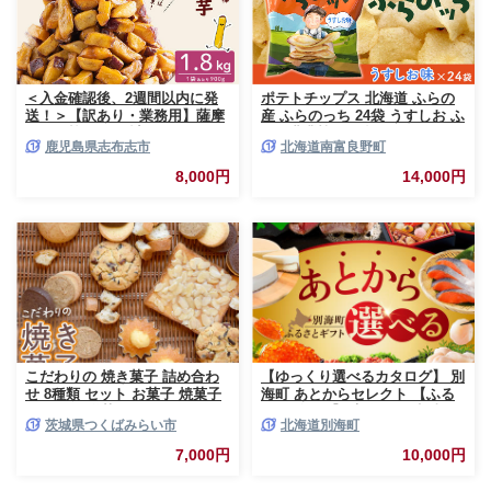
＜入金確認後、2週間以内に発
ポテトチップス 北海道 ふらの
送！＞【訳あり・業務用】薩摩
産 ふらのっち 24袋 うすしお ふ
おいも棒セット 計
らの農業協同組合 じゃがいも
鹿児島県志布志市
北海道南富良野町
1.8kg(900g×2袋) p8-142-2w
スナック スナック菓子 ポテト
チップ チップス ポテト 芋 菓子
8,000円
14,000円
お菓子 おやつ 箱 農協 ギフト
お土産 ふらのッち ジャガイモ
こだわりの 焼き菓子 詰め合わ
【ゆっくり選べるカタログ】 別
せ 8種類 セット お菓子 焼菓子
海町 あとからセレクト 【ふる
スイーツ 洋菓子 [BZ03-NT]
さとギフト】 寄附1万円相当 あ
茨城県つくばみらい市
北海道別海町
とから選べる！ ギフト いくら
ほたて 海鮮 牛肉 ケーキ アイス
7,000円
10,000円
【BY0000010】（ 後から選べ
る カタログ カタログポイント