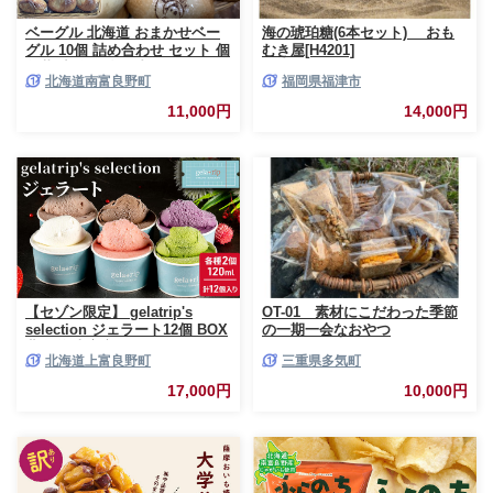
ベーグル 北海道 おまかせベー
海の琥珀糖(6本セット) おも
グル 10個 詰め合わせ セット 個
むき屋[H4201]
包装 小分け 食べ比べ パン 天然
北海道南富良野町
福岡県福津市
酵母 天然酵母パン ナッツ チョ
コ チーズ レーズン いちじく ベ
11,000円
14,000円
ーコン ソーセージ キャラメル
ゴマ 甘納豆 全粒粉 くるみ
【セゾン限定】 gelatrip's
OT-01 素材にこだわった季節
selection ジェラート12個 BOX
の一期一会なおやつ
北海道 上富良野町 アイス アイ
北海道上富良野町
三重県多気町
スクリーム ジェラート デザー
ト ギフト 贈呈 贈り物 ミルク
17,000円
10,000円
生乳 牛乳 お菓子 スイーツ 冷凍