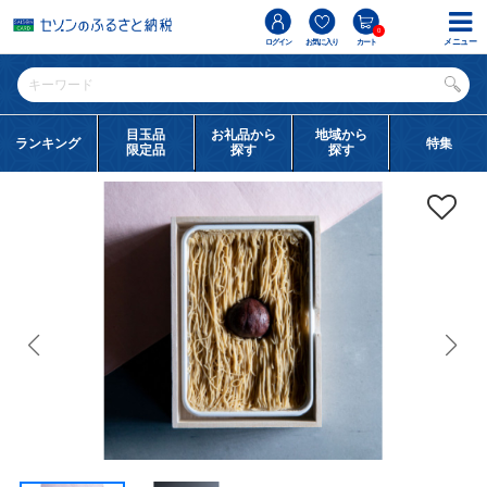
0
メニュー
ログイン
お気に入り
カート
目玉品
お礼品から
地域から
ランキング
特集
限定品
探す
探す