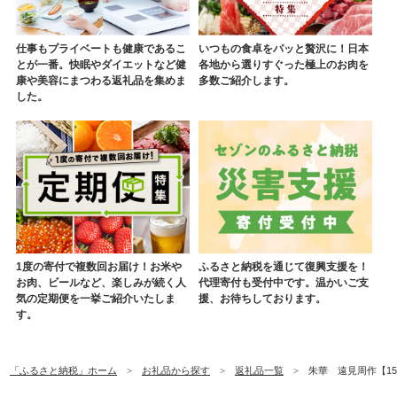
仕事もプライベートも健康であるこ
いつもの食卓をパッと贅沢に！日本
とが一番。快眠やダイエットなど健
各地から選りすぐった極上のお肉を
康や美容にまつわる返礼品を集めま
多数ご紹介します。
した。
1度の寄付で複数回お届け！お米や
ふるさと納税を通じて復興支援を！
お肉、ビールなど、楽しみが続く人
代理寄付も受付中です。温かいご支
気の定期便を一挙ご紹介いたしま
援、お待ちしております。
す。
「ふるさと納税」ホーム
お礼品から探す
返礼品一覧
朱華 遠見周作【159