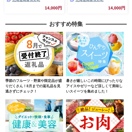
ガイモ コンソメ 芋 菓子 スナッ
イモ のり塩 芋 菓子 スナック
ク じゃがいも お菓子 ポテチ 1
じゃがいも お菓子 ポテチ 1箱
14,000円
14,000円
箱
おすすめ特集
季節のフルーツ・野菜や限定品が盛
暑さが厳しいこの時期にぴったりな
りだくさん！8月までの返礼品を見
アイスやゼリーなど涼しくて美味し
逃さずにチェック！
いスイーツを集めました！