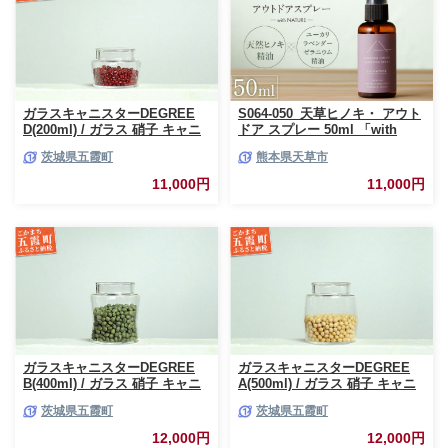
ガラスキャニスターDEGREE
S064-050_天草ヒノキ・ アウト
D(200ml) / ガラス 硝子 キャニ
ドア スプレー 50ml 「with
スター DEGREE ハンドメイド
NATURE」
茨城県五霞町
熊本県天草市
耐熱 一生もの 職人 こだわり
JIDA デザインミュージアムセ
11,000円
11,000円
レクション 茨城県 五霞町
ガラスキャニスターDEGREE
ガラスキャニスターDEGREE
B(400ml) / ガラス 硝子 キャニ
A(500ml) / ガラス 硝子 キャニ
スター DEGREE ハンドメイド
スター DEGREE ハンドメイド
茨城県五霞町
茨城県五霞町
耐熱 一生もの 職人 こだわり
耐熱 一生もの 職人 こだわり
JIDA デザインミュージアムセ
JIDA デザインミュージアムセ
12,000円
12,000円
レクション 茨城県 五霞町
レクション 茨城県 五霞町