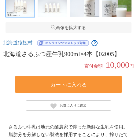
画像を拡大する
北海道猿払村
？
北海道さるふつ産牛乳900ml×4本【02005】
10,000
寄付金額
円
カートに入れる
お気に入りに追加
さるふつ牛乳は地元の酪農家で搾った新鮮な生乳を使用。
脂肪分を分解しない製法を採用することにより、搾りたて