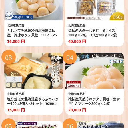
北海道猿払村
北海道猿払村
とれたてを急速冷凍北海道猿払
猿払産天然干し貝柱 Sサイズ
産 冷凍ホタテ貝柱 500g（25
100ｇ×２箱 くだけ80ｇ×２袋
～30玉）【0104209】
【04024】
16,000 円
40,000 円
北海道猿払村
北海道猿払村
塩分控えめ北海道産さるふつバタ
猿払産天然冷凍ホタテ貝柱（生食
ー100g 3個入×2セット【02001】
用）Aフレーク300ｇ×２箱
【0402102】
15,000 円
28,000 円