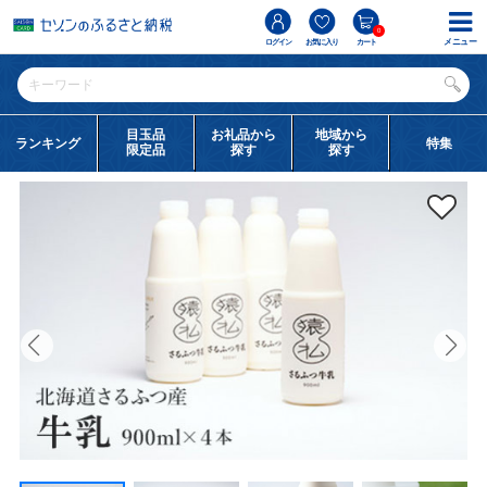
0
メニュー
ログイン
お気に入り
カート
目玉品
お礼品から
地域から
ランキング
特集
限定品
探す
探す