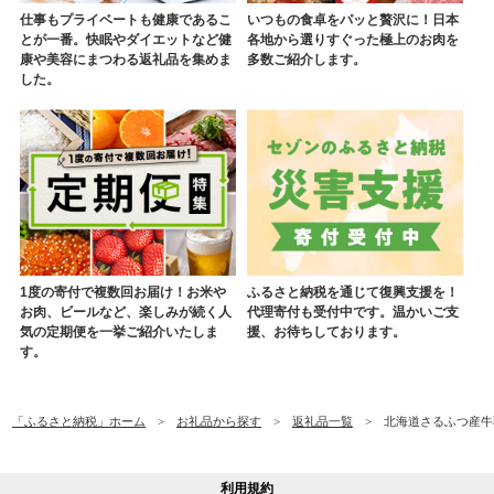
仕事もプライベートも健康であるこ
いつもの食卓をパッと贅沢に！日本
とが一番。快眠やダイエットなど健
各地から選りすぐった極上のお肉を
康や美容にまつわる返礼品を集めま
多数ご紹介します。
した。
1度の寄付で複数回お届け！お米や
ふるさと納税を通じて復興支援を！
お肉、ビールなど、楽しみが続く人
代理寄付も受付中です。温かいご支
気の定期便を一挙ご紹介いたしま
援、お待ちしております。
す。
「ふるさと納税」ホーム
お礼品から探す
返礼品一覧
北海道さるふつ産牛乳9
利用規約