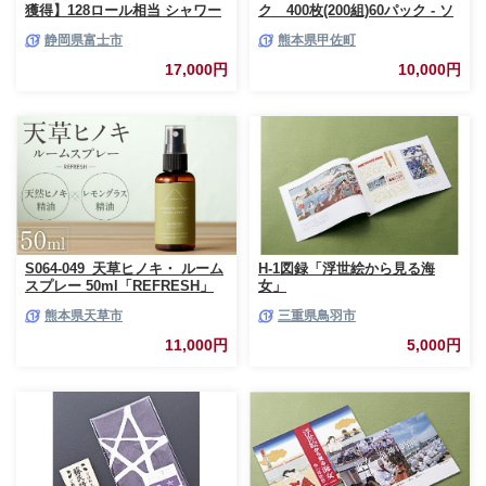
獲得】128ロール相当 シャワー
ク 400枚(200組)60パック - ソ
トイレに最適 トイレットペーパ
フトパック ティッシュ ペーパ
静岡県富士市
熊本県甲佐町
ー ダブル プレミアムシンラ 96
ー 生活用品 雑貨 日用品 必需品
ロール (12R×8パック) 配達時間
紙 常備品 まとめ買い 備蓄 防災
17,000円
10,000円
指定可能 1.3倍巻き トイレット
ストック 熊本県 甲佐町【ZC】
ペーパー 日用品 トイレットペ
【価格改定XB】
ーパー 生活用品 トイレットペ
ーパー 人気 おすすめ [sf001-
012]
S064-049_天草ヒノキ・ ルーム
H-1図録「浮世絵から見る海
スプレー 50ml「REFRESH」
女」
熊本県天草市
三重県鳥羽市
11,000円
5,000円