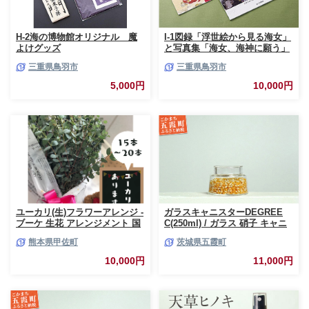
H-2海の博物館オリジナル 魔
I-1図録「浮世絵から見る海女」
よけグッズ
と写真集「海女、海神に願う」
三重県鳥羽市
三重県鳥羽市
5,000円
10,000円
ユーカリ(生)フラワーアレンジ -
ガラスキャニスターDEGREE
ブーケ 生花 アレンジメント 国
C(250ml) / ガラス 硝子 キャニ
産 熊本県産 切り花 15～20本 イ
スター DEGREE ハンドメイド
熊本県甲佐町
茨城県五霞町
ンテリア 虫よけ作用 人気 おす
耐熱 一生もの 職人 こだわり
すめ 熊本県 甲佐町
JIDA デザインミュージアムセ
10,000円
11,000円
レクション 茨城県 五霞町