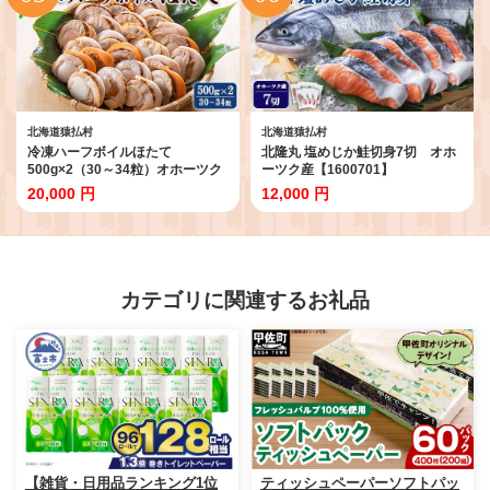
北海道猿払村
北海道猿払村
冷凍ハーフボイルほたて
北隆丸 塩めじか鮭切身7切 オホ
500g×2（30～34粒）オホーツク
ーツク産【1600701】
産【1600901】
20,000 円
12,000 円
カテゴリに関連するお礼品
【雑貨・日用品ランキング1位
ティッシュペーパーソフトパッ