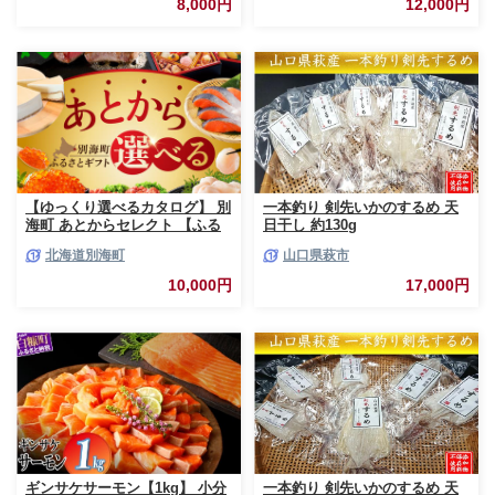
8,000円
12,000円
シャケ 中塩 海鮮 冷凍 お弁当
真空パック おかず 魚貝類 サー
モン サケ
【ゆっくり選べるカタログ】 別
一本釣り 剣先いかのするめ 天
海町 あとからセレクト 【ふる
日干し 約130g
さとギフト】 寄附1万円相当 あ
北海道別海町
山口県萩市
とから選べる！ ギフト いくら
ほたて 海鮮 牛肉 ケーキ アイス
10,000円
17,000円
【BY0000010】（ 後から選べ
る カタログ カタログポイント
カタログギフト あとからカタロ
グ あとからカタログポイント
あとからカタログギフト ふるさ
と納税 ）
ギンサケサーモン【1kg】 小分
一本釣り 剣先いかのするめ 天