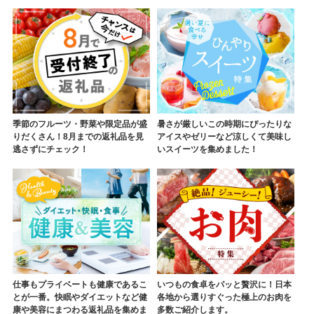
季節のフルーツ・野菜や限定品が盛
暑さが厳しいこの時期にぴったりな
りだくさん！8月までの返礼品を見
アイスやゼリーなど涼しくて美味し
逃さずにチェック！
いスイーツを集めました！
仕事もプライベートも健康であるこ
いつもの食卓をパッと贅沢に！日本
とが一番。快眠やダイエットなど健
各地から選りすぐった極上のお肉を
康や美容にまつわる返礼品を集めま
多数ご紹介します。