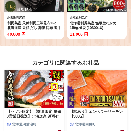
北海道利尻町
北海道利尻町
利尻島産 天然利尻三等昆布1kg｜
北海道利尻島産 塩蔵生わかめ
北海道産 天然 だし 海藻 昆布 出汁
150g×6袋 [1030018]
お鍋 煮物 和食 煮物 乾物 利尻島
40,000 円
11,000 円
[1020011]
カテゴリに関連するお礼品
【セゾン限定】【数量限定 最短
【訳あり】エンペラーサーモン
3営業日発送】北海道産 新巻鮭
【900g】
低温熟成 切身 1袋 (約650～
北海道洞爺湖町
北海道白糠町
700g/5～7切入) 最短配送 北海
道 秋鮭 小分け 鮭 さけ しゃけ