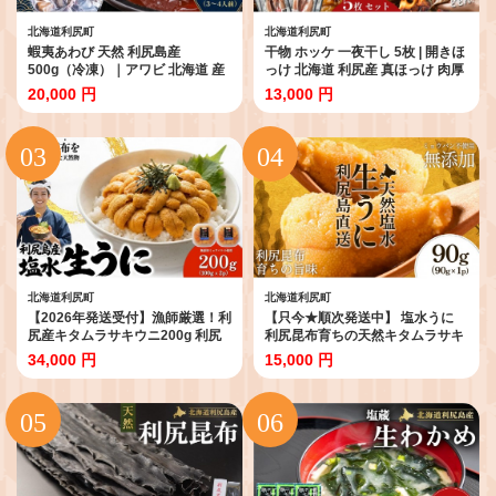
北海道利尻町
北海道利尻町
蝦夷あわび 天然 利尻島産
干物 ホッケ 一夜干し 5枚 | 開きほ
500g（冷凍）｜アワビ 北海道 産
っけ 北海道 利尻産 真ほっけ 肉厚
地直送 海鮮 刺身 天然 鮑 生食 蝦
無添加 約1.7kg前後 ひもの 冷凍
20,000 円
13,000 円
夷鮑 [1060004]
ギフト 焼き魚 約10食分
[1060005]
北海道利尻町
北海道利尻町
【2026年発送受付】漁師厳選！利
【只今★順次発送中】 塩水うに
尻産キタムラサキウニ200g 利尻
利尻昆布育ちの天然キタムラサキ
昆布育ちのウニ100g×2p【2026
ウニ 90g (90g×1p)｜北海道 朝獲
34,000 円
15,000 円
年6～8月発送分】｜北海道 天然
れ 無添加 ミョウバン不使用
朝獲れ 塩水ウニ 無添加 ミョウバ
[1110003]
ン不使用 [1060088]