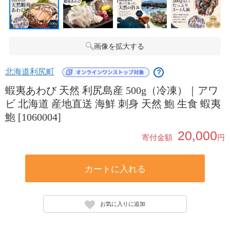
画像を拡大する
北海道利尻町
？
蝦夷あわび 天然 利尻島産 500g（冷凍）｜アワ
ビ 北海道 産地直送 海鮮 刺身 天然 鮑 生食 蝦夷
鮑 [1060004]
20,000
寄付金額
円
カートに入れる
お気に入りに追加