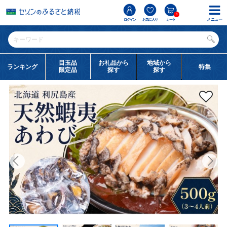
0
メニュー
ログイン
お気に入り
カート
目玉品
お礼品から
地域から
ランキング
特集
限定品
探す
探す