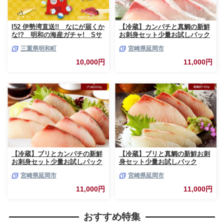
I52 伊勢湾直送!! なにが届くか
【冷蔵】カンパチと真鯛の新鮮
な!? 明和の海産ガチャ! Sサ
お刺身セット少量お試しパック
イズ
N019-YA193
三重県明和町
宮崎県延岡市
10,000円
11,000円
【冷蔵】ブリとカンパチの新鮮
【冷蔵】ブリと真鯛の新鮮お刺
お刺身セット少量お試しパック
身セット少量お試しパック
N019-YA194
N019-YA195
宮崎県延岡市
宮崎県延岡市
11,000円
11,000円
おすすめ特集