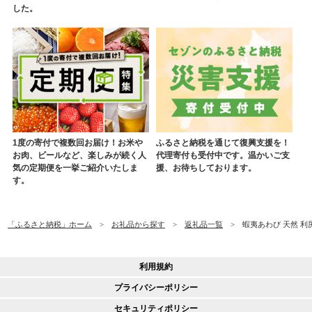
した。
1度の寄付で複数回お届け！お米や
ふるさと納税を通じて復興支援を！
お肉、ビールなど、楽しみが続く人
代理寄付も受付中です。温かいご支
気の定期便を一挙ご紹介いたしま
援、お待ちしております。
す。
「ふるさと納税」ホーム
お礼品から探す
返礼品一覧
蝦夷あわび 天然 利尻
利用規約
プライバシーポリシー
セキュリティポリシー