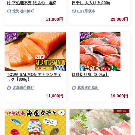
け 下処理不要 絶品の「塩締
日干し 大入り 約200g
め」レシピ ふるさと納税 海鮮
北海道白糠町
山口県萩市
サーモン 鮭 魚 銀鮭 刺身 生食
用 さけ サケ ふるさと ランキン
11,000円
29,000円
グ 人気 魚介類 魚介 北海道 白
糠町
TOWA SALMON アトランティ
紅鮭切り身【2.0kg】
ック【800g】
北海道白糠町
北海道白糠町
11,000円
19,000円