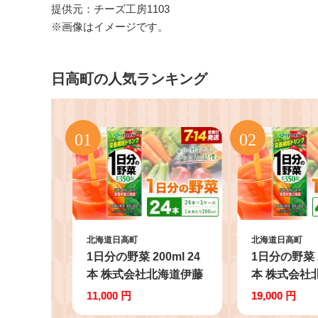
提供元：チーズ工房1103
※画像はイメージです。
日高町の人気ランキング
北海道日高町
北海道日高町
1日分の野菜 200ml 24
1日分の野菜 2
本 株式会社北海道伊藤
本 株式会社
園 《7-14日以内に出荷
園 《7-14
11,000 円
19,000 円
予定(土日祝除く)》北海
予定(土日祝