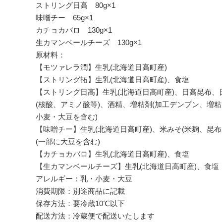
ストリング日高 80g×1
味噌チー 65g×1
カチョカバロ 130g×1
生カマンベールチーズ 130g×1
原材料：
【モツァレラ潤】生乳(北海道日高町産)
【ストリング拓】生乳(北海道日高町産)、食塩
【ストリング日高】生乳(北海道日高町産)、日高昆布、
(核酸、アミノ酸等)、酒精、増粘剤(加工デンプン、増粘
小麦・大豆を含む)
【味噌チー】生乳(北海道日高町産)、米みそ(米麹、昆
(一部に大豆を含む)
【カチョカバロ】生乳(北海道日高町産)、食塩
【生カマンベールチーズ】生乳(北海道日高町産)、食塩
アレルギー：乳・小麦・大豆
消費期限：別途商品に記載
保存方法：要冷蔵10℃以下
配送方法：冷蔵便で配送いたします