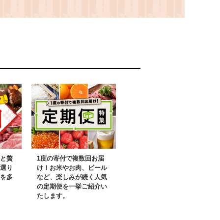
海道 日高町
ら出荷》北海道 日高町
シシャモ 魚介
砂糖不使用 食塩不使用
メ 食べ物
栄養補給ドリンク 管理
栄養士推奨 野菜ジュー
ス ベジタブルジュース
栄養バランス ドリンク
飲料
と贅
1度の寄付で複数回お届
選り
け！お米やお肉、ビール
を多
など、楽しみが続く人気
の定期便を一挙ご紹介い
たします。