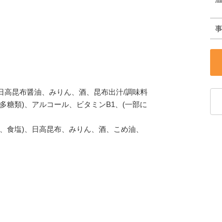
日高昆布醤油、みりん、酒、昆布出汁/調味料
多糖類)、アルコール、ビタミンB1、(一部に
布、食塩)、日高昆布、みりん、酒、こめ油、