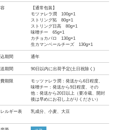
内容
【通常包装】
モツァレラ潤 100g×1
ストリング拓 80g×1
ストリング日高 80g×1
味噌チー 65g×1
カチョカバロ 130g×1
生カマンベールチーズ 130g×1
申込期間
通年
配送期間
90日以内に出荷予定(土日祝除く)
消費期限
モッツァレラ潤：発送から6日程度、
味噌チー：発送から9日程度、その
他：発送から20日以上（要冷蔵、開封
後は早めにお召し上がりください）
アレルギー表
乳成分、小麦、大豆
示
温度帯