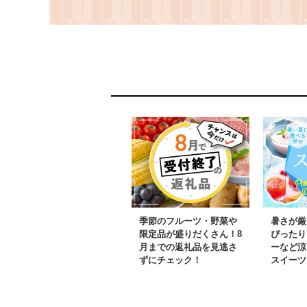
道 日高町 砂糖不使用
道 日高町 
食塩不使用 栄養補給ド
食塩不使用 
リンク 管理栄養士推奨
リンク 管理
野菜ジュース ベジタブ
野菜ジュース
ルジュース 栄養バラン
ルジュース 
ス ドリンク 飲料
ス ドリンク 
季節のフルーツ・野菜や
暑さが厳
限定品が盛りだくさん！8
ぴったり
月までの返礼品を見逃さ
ーなど涼
ずにチェック！
スイーツ