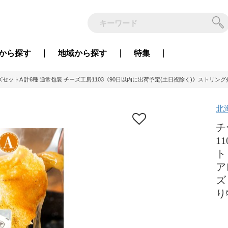
から
探す
地域から
探す
特集
ズセットA 計6種 通常包装 チーズ工房1103《90日以内に出荷予定(土日祝除く)》ストリング
北
チ
1
ト
ア
ズ
り