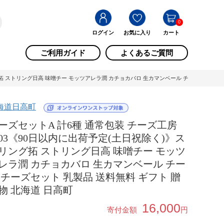
0
ログイン
お気に入り
カート
ご利用ガイド
よくあるご質問
拓 ストリング日高 味噌チー モッツアレラ潤 カチョカバロ 生カマンベール チーズ チーズセッ
海道日高町
ーズセットA 計6種 通常包装 チーズ工房
103《90日以内に出荷予定(土日祝除く)》ス
リング拓 ストリング日高 味噌チー モッツ
レラ潤 カチョカバロ 生カマンベール チー
 チーズセット 乳製品 送料無料 ギフト 贈
物 北海道 日高町
16,000
寄付金額
円