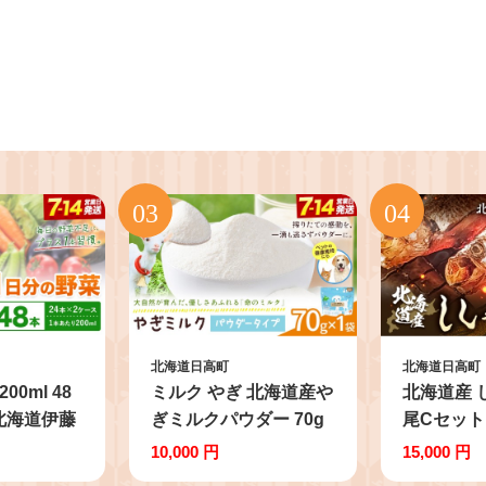
北海道日高町
北海道日高町
00ml 48
ミルク やぎ 北海道産や
北海道産 し
北海道伊藤
ぎミルクパウダー 70g
尾Cセット
日以内に出荷
× 1袋 《7-14日以内に出
メス10尾
10,000 円
15,000 円
除く)》北海
荷予定(土日祝除く)》
部水産《1