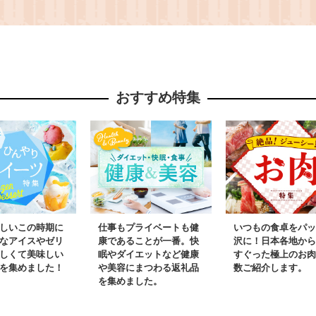
砂糖不使用
プティ・シェーヴル北
荷予定》北
栄養補給ド
海道 北海道 日高町 フ
国産 魚 
栄養士推奨
リーズドライ製法 フリ
海鮮 グル
 ベジタブ
ーズドライ 粉末状 栄養
栄養バラン
豊富 ヤギミルク 牛乳
おすすめ特集
飲料
脂肪 ペット 猫 犬
しいこの時期に
仕事もプライベートも健
いつもの食卓をパッ
なアイスやゼリ
康であることが一番。快
沢に！日本各地から
しくて美味しい
眠やダイエットなど健康
すぐった極上のお肉
を集めました！
や美容にまつわる返礼品
数ご紹介します。
を集めました。