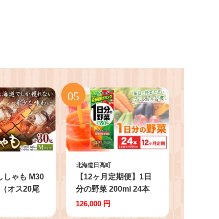
北海道日高町
しゃも M30
【12ヶ月定期便】1日
（オス20尾
分の野菜 200ml 24本
） 有限会社阿
株式会社北海道伊藤園
126,000 円
4日以内に出
《お申し込みの翌月か