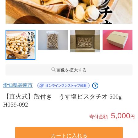
画像を拡大する
愛知県碧南市
？
【直火式】殻付き うす塩ピスタチオ 500g
H059-092
5,000
寄付金額
円
カートに入れる