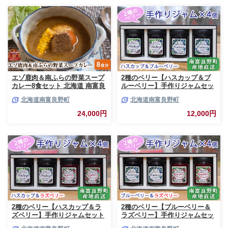
エゾ鹿肉＆南ふらの野菜スープ
2種のベリー【ハスカップ＆ブ
カレー8食セット 北海道 南富良
ルーベリー】手作りジャムセッ
野町 エゾシカ 鹿 鹿肉 カレー
ト 各2個 北海道 南富良野町 ジ
北海道南富良野町
北海道南富良野町
スープカレー セット 詰合せ 加
ャム ベリー ハスカップ ブルー
工食品 惣菜 レトルト
ベリー ソース
24,000円
12,000円
2種のベリー【ハスカップ＆ラ
2種のベリー【ブルーベリー＆
ズベリー】手作りジャムセット
ラズベリー】手作りジャムセッ
各2個 北海道 南富良野町 ジャ
ト 各2個 北海道 南富良野町 ジ