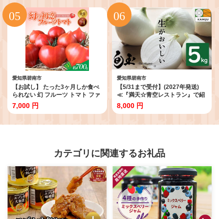
健康 人気 高リピート ナッツ
H059-145
愛知県碧南市
愛知県碧南市
【お試し】 たった3ヶ月しか食べ
【5/31まで受付】(2027年発送)
られない 幻 フルーツ トマト ファ
≪『満天☆青空レストラン』で紹
ーストトマト 容量 約700g 特に美
介されました！≫新玉ねぎ 生がお
7,000 円
8,000 円
味しい 3月 ～ 5月 限定発送 長田
いしい 神重農産のブランド玉ねぎ
農園 完全木熟栽培 果皮 薄い もっ
「旬玉」5kg ブランド玉ねぎ 玉ね
ちり食感 甘い リコピン 野菜 碧南
ぎ 国産 愛知県産 野菜 やさい 農家
市 送料無料 H004-182
直送 畑直送 旬 期間限定 たまねぎ
旬 特産 高評価 高リピート 人気
H105-220
カテゴリに関連するお礼品