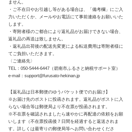
ません。
・ご不在日やお引越し等がある場合は、「備考欄」にご入
力いただくか、メールやお電話にて事前連絡をお願いいた
します。
・寄附者様のご都合により返礼品がお届けできない場合、
返礼品の再送は致しません。
・返礼品出荷後の配送先変更による転送費用は寄附者様に
てご負担いただきます。
〈ご連絡先〉
TEL：050-5444-6447（碧南市ふるさと納税サポート室）
e-mail：support@furusato-hekinan.jp
【返礼品は日本郵便のゆうパケット便でのお届け】
※お届け先のポストに投函されます。返礼品がポストに入
らない場合等は郵便局より不在票が投函されます。
※不在票を確認されましたら速やかに再配達の依頼をお願
いします（不在票投函後７日間を経過すると返送されま
す。詳しくは最寄りの郵便局等へお問い合わせくださ