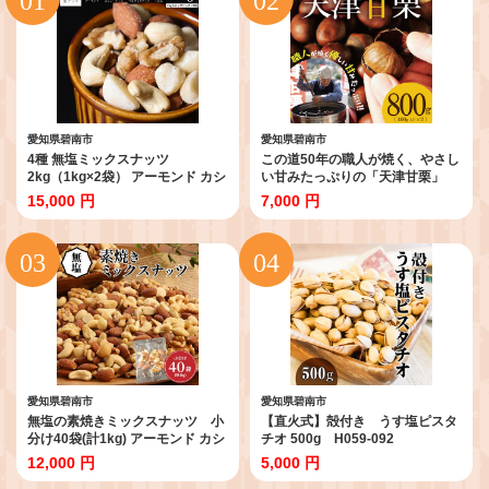
愛知県碧南市
愛知県碧南市
4種 無塩ミックスナッツ
この道50年の職人が焼く、やさし
2kg（1kg×2袋） アーモンド カシ
い甘みたっぷりの「天津甘栗」
ューナッツ マカダミアナッツ く
800g ！ 焼きたて 栗 くり 栗爪 殻
15,000 円
7,000 円
るみ 生ナッツ 直火焙煎 おつまみ
付き お菓子 おつまみ 人気 高リピ
おやつ 大満足 チャック付き 美容
ート 小分け 栗ご飯 栗きんとん 甘
健康 人気 高リピート ナッツ
露煮 碧南市 H045-077
H059-151
愛知県碧南市
愛知県碧南市
無塩の素焼きミックスナッツ 小
【直火式】殻付き うす塩ピスタ
分け40袋(計1kg) アーモンド カシ
チオ 500g H059-092
ューナッツ くるみ 直火焙煎 栄養
12,000 円
5,000 円
豊富 おつまみ おやつ 大満足 美容