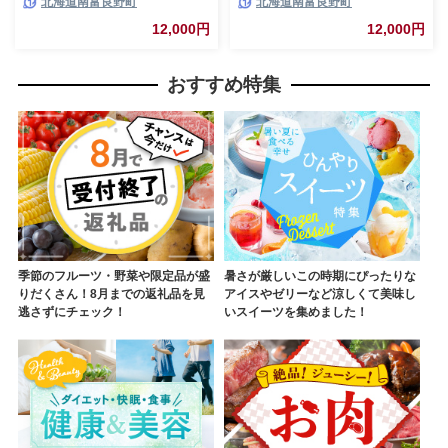
北海道南富良野町
北海道南富良野町
ム ベリー ハスカップ ラズベリ
ャム ベリー ブルーベリー ラズ
ー ソース カシス てんさい糖 無
ベリー ソース カシス 果実 てん
12,000円
12,000円
農薬 ポリフェノール 鉄分 ビタ
さい糖 無農薬
ミン
おすすめ特集
季節のフルーツ・野菜や限定品が盛
暑さが厳しいこの時期にぴったりな
りだくさん！8月までの返礼品を見
アイスやゼリーなど涼しくて美味し
逃さずにチェック！
いスイーツを集めました！