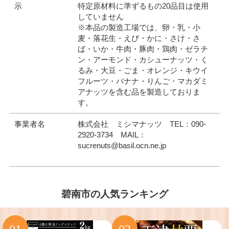
示
特定原材料に準ずるもの20品目は使用
していません
※本品の製造工場では、卵・乳・小
麦・落花生・えび・かに・さけ・さ
ば・いか・牛肉・豚肉・鶏肉・ゼラチ
ン・アーモンド・カシューナッツ・く
るみ・大豆・ごま・オレンジ・キウイ
フルーツ・バナナ・りんご・マカダミ
アナッツを含む品を製造しておりま
す。
事業者名
株式会社 ミシマナッツ TEL：090-
2920-3734 MAIL：
sucrenuts@basil.ocn.ne.jp
碧南市の人気ランキング