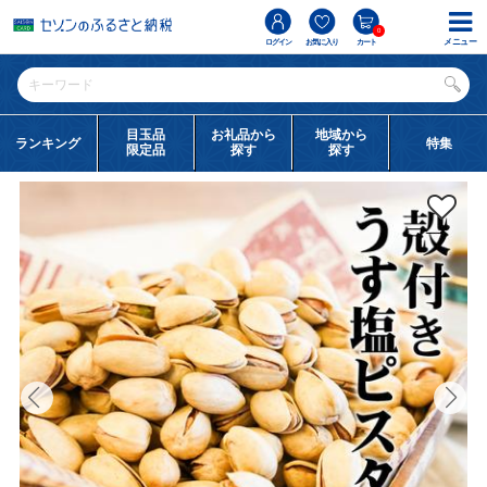
0
メニュー
ログイン
お気に入り
カート
目玉品
お礼品から
地域から
ランキング
特集
限定品
探す
探す