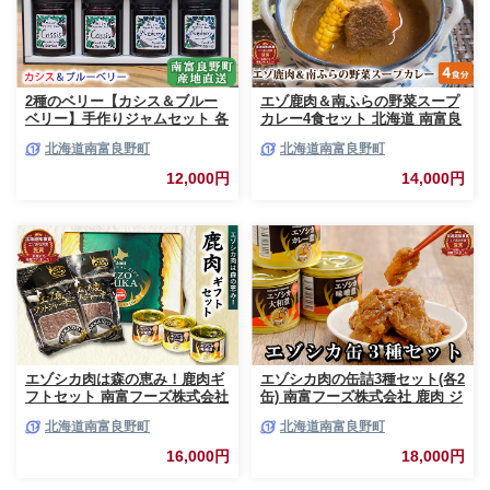
2種のベリー【カシス＆ブルー
エゾ鹿肉＆南ふらの野菜スープ
ベリー】手作りジャムセット 各
カレー4食セット 北海道 南富良
2個 北海道 南富良野町 ジャム
野町 エゾシカ 鹿 鹿肉 カレー
北海道南富良野町
北海道南富良野町
ベリー カシス ブルーベリー ソ
スープカレー セット 詰合せ 加
ース 果実 てんさい糖 無農薬 甘
工食品 惣菜 レトルト
12,000円
14,000円
酸っぱい
エゾシカ肉は森の恵み！鹿肉ギ
エゾシカ肉の缶詰3種セット(各2
フトセット 南富フーズ株式会社
缶) 南富フーズ株式会社 鹿肉 ジ
鹿肉 ジビエ 鹿 詰め合わせ 肉
ビエ 鹿 詰め合わせ 肉 北海道
北海道南富良野町
北海道南富良野町
北海道 南富良野町 エゾシカ 缶
南富良野町 エゾシカ 缶詰 セッ
詰 セット 詰合せ 贈り物 ギフト
ト 詰合せ 肉の加工品 おかず お
16,000円
18,000円
ジャーキー
弁当 おつまみ 惣菜