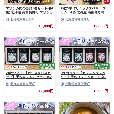
エゾシカ肉の缶詰3種セット(各1
4種の手作りミックスベリージ
缶) 北海道 南富良野町 エゾシカ
ャム 4個 北海道 南富良野町
鹿 鹿肉 肉 お肉 缶詰 セット 詰
ジャム ベリー ソース セット 詰
北海道南富良野町
北海道南富良野町
合せ ジビエ 加工品 北海道産 国
合せ ブルーベリー てんさい糖
産 おつまみ おかず 高たんぱく
酸味 甘味 香り 甘酸っぱい 美味
10,000円
12,000円
低脂肪 鉄分 カレー 味噌 食べや
しい 甘さ控えめ
すい
2種のベリー【カシス＆ハスカ
2種のベリー【カシス＆ラズベ
ップ】手作りジャムセット 各2
リー】手作りジャムセット 各2
個 北海道 南富良野町 ジャム カ
個 北海道 南富良野町 ジャム ベ
北海道南富良野町
北海道南富良野町
シス ハスカップ ソース 果実 て
リー カシス ラズベリー ソース
んさい糖 無農薬 ポリフェノー
果実 てんさい糖 無農薬
12,000円
12,000円
ル 鉄分 ビタミン