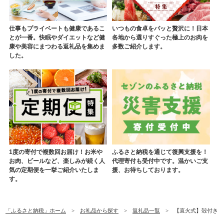
仕事もプライベートも健康であるこ
いつもの食卓をパッと贅沢に！日本
とが一番。快眠やダイエットなど健
各地から選りすぐった極上のお肉を
康や美容にまつわる返礼品を集めま
多数ご紹介します。
した。
1度の寄付で複数回お届け！お米や
ふるさと納税を通じて復興支援を！
お肉、ビールなど、楽しみが続く人
代理寄付も受付中です。温かいご支
気の定期便を一挙ご紹介いたしま
援、お待ちしております。
す。
「ふるさと納税」ホーム
お礼品から探す
返礼品一覧
【直火式】殻付き うす