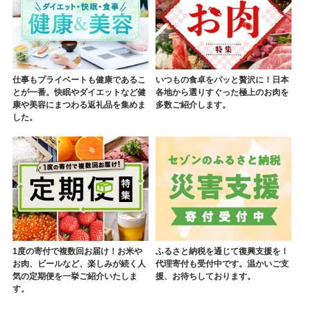
仕事もプライベートも健康であるこ
いつもの食卓をパッと贅沢に！日本
とが一番。快眠やダイエットなど健
各地から選りすぐった極上のお肉を
康や美容にまつわる返礼品を集めま
多数ご紹介します。
した。
1度の寄付で複数回お届け！お米や
ふるさと納税を通じて復興支援を！
お肉、ビールなど、楽しみが続く人
代理寄付も受付中です。温かいご支
気の定期便を一挙ご紹介いたしま
援、お待ちしております。
す。