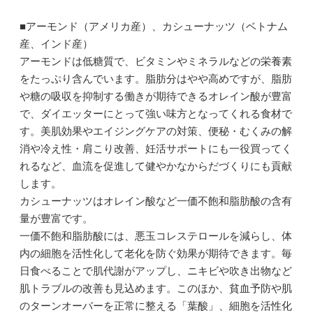
■アーモンド（アメリカ産）、カシューナッツ（ベトナム
産、インド産）
アーモンドは低糖質で、ビタミンやミネラルなどの栄養素
をたっぷり含んでいます。脂肪分はやや高めですが、脂肪
や糖の吸収を抑制する働きが期待できるオレイン酸が豊富
で、ダイエッターにとって強い味方となってくれる食材で
す。美肌効果やエイジングケアの対策、便秘・むくみの解
消や冷え性・肩こり改善、妊活サポートにも一役買ってく
れるなど、血流を促進して健やかなからだづくりにも貢献
します。
カシューナッツはオレイン酸など一価不飽和脂肪酸の含有
量が豊富です。
一価不飽和脂肪酸には、悪玉コレステロールを減らし、体
内の細胞を活性化して老化を防ぐ効果が期待できます。毎
日食べることで肌代謝がアップし、ニキビや吹き出物など
肌トラブルの改善も見込めます。このほか、貧血予防や肌
のターンオーバーを正常に整える「葉酸」、細胞を活性化