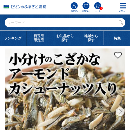
0
メニュー
ログイン
お気に入り
カート
目玉品
お礼品から
地域から
ランキング
特集
限定品
探す
探す