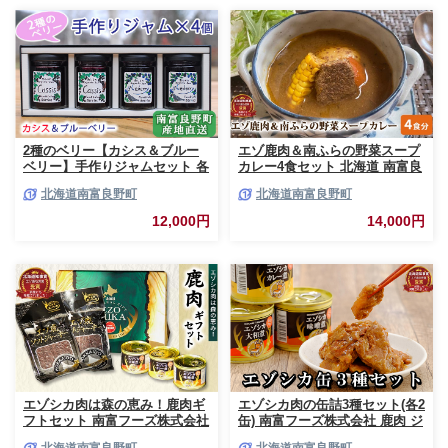
2種のベリー【カシス＆ブルー
エゾ鹿肉＆南ふらの野菜スープ
ベリー】手作りジャムセット 各
カレー4食セット 北海道 南富良
2個 北海道 南富良野町 ジャム
野町 エゾシカ 鹿 鹿肉 カレー
北海道南富良野町
北海道南富良野町
ベリー カシス ブルーベリー ソ
スープカレー セット 詰合せ 加
ース 果実 てんさい糖 無農薬 甘
工食品 惣菜 レトルト
12,000円
14,000円
酸っぱい
エゾシカ肉は森の恵み！鹿肉ギ
エゾシカ肉の缶詰3種セット(各2
フトセット 南富フーズ株式会社
缶) 南富フーズ株式会社 鹿肉 ジ
鹿肉 ジビエ 鹿 詰め合わせ 肉
ビエ 鹿 詰め合わせ 肉 北海道