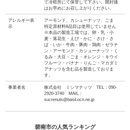
て冷暗所にて保管して下さい。開封後
はお早めにお召し上がりください。
アレルギー表
アーモンド、カシューナッツ、ごま
示
特定原材料8品目は使用していません
※本品の製造工場では、卵・乳・小
麦・落花生・えび・かに・さけ・さ
ば・いか・牛肉・豚肉・鶏肉・ゼラチ
ン・アーモンド・カシューナッツ・く
るみ・大豆・ごま・オレンジ・キウイ
フルーツ・バナナ・りんご・マカダミ
アナッツを含む品を製造しておりま
す。
事業者名
株式会社 ミシマナッツ TEL：090-
2920-3740 MAIL：
sucrenuts@basil.ocn.ne.jp
碧南市の人気ランキング