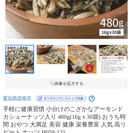
画像を拡大する
愛知県碧南市
？
手軽に健康習慣 小分けのこざかなアーモンド
カシューナッツ入り 480g(16gｘ30袋) おうち時
間 おやつ 大満足 美容 健康 栄養豊富 人気 高リ
ピート ナッツ H059-121