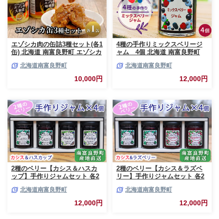
エゾシカ肉の缶詰3種セット(各1
4種の手作りミックスベリージ
缶) 北海道 南富良野町 エゾシカ
ャム 4個 北海道 南富良野町
鹿 鹿肉 肉 お肉 缶詰 セット 詰
ジャム ベリー ソース セット 詰
北海道南富良野町
北海道南富良野町
合せ ジビエ 加工品 北海道産 国
合せ ブルーベリー てんさい糖
産 おつまみ おかず 高たんぱく
酸味 甘味 香り 甘酸っぱい 美味
10,000円
12,000円
低脂肪 鉄分 カレー 味噌 食べや
しい 甘さ控えめ
すい
2種のベリー【カシス＆ハスカ
2種のベリー【カシス＆ラズベ
ップ】手作りジャムセット 各2
リー】手作りジャムセット 各2
個 北海道 南富良野町 ジャム カ
個 北海道 南富良野町 ジャム ベ
北海道南富良野町
北海道南富良野町
シス ハスカップ ソース 果実 て
リー カシス ラズベリー ソース
んさい糖 無農薬 ポリフェノー
果実 てんさい糖 無農薬
12,000円
12,000円
ル 鉄分 ビタミン