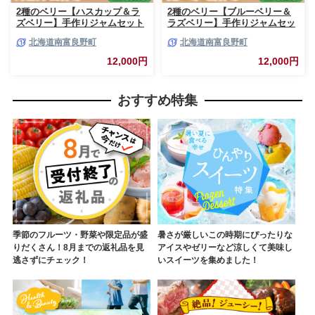
2種のベリー【ハスカップ＆ラ
2種のベリー【ブルーベリー＆
ズベリー】手作りジャムセット
ラズベリー】手作りジャムセッ
各2個 北海道 南富良野町 ジャ
ト 各2個 北海道 南富良野町 ジ
北海道南富良野町
北海道南富良野町
ム ベリー ハスカップ ラズベリ
ャム ベリー ブルーベリー ラズ
ー ソース カシス てんさい糖 無
ベリー ソース カシス 果実 てん
12,000円
12,000円
農薬 ポリフェノール 鉄分 ビタ
さい糖 無農薬
ミン
おすすめ特集
季節のフルーツ・野菜や限定品が盛
暑さが厳しいこの時期にぴったりな
りだくさん！8月までの返礼品を見
アイスやゼリーなど涼しくて美味し
逃さずにチェック！
いスイーツを集めました！