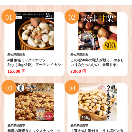
愛知県碧南市
愛知県碧南市
4種 無塩ミックスナッツ
この道50年の職人が焼く、やさし
2kg（1kg×2袋） アーモンド カシ
い甘みたっぷりの「天津甘栗」
ューナッツ マカダミアナッツ く
800g ！ 焼きたて 栗 くり 栗爪 殻
15,000 円
7,000 円
るみ 生ナッツ 直火焙煎 おつまみ
付き お菓子 おつまみ 人気 高リピ
おやつ 大満足 チャック付き 美容
ート 小分け 栗ご飯 栗きんとん 甘
健康 人気 高リピート ナッツ
露煮 碧南市 H045-077
H059-151
愛知県碧南市
愛知県碧南市
無塩の素焼きミックスナッツ 小
【直火式】殻付き うす塩ピスタ