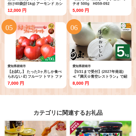
分け40袋(計1kg) アーモンド カシ
チオ 500g H059-092
ューナッツ くるみ 直火焙煎 栄養
12,000 円
5,000 円
豊富 おつまみ おやつ 大満足 美容
健康 人気 高リピート ナッツ
H059-145
愛知県碧南市
愛知県碧南市
【お試し】 たった3ヶ月しか食べ
【5/31まで受付】(2027年発送)
られない 幻 フルーツ トマト ファ
≪『満天☆青空レストラン』で紹
ーストトマト 容量 約700g 特に美
介されました！≫新玉ねぎ 生がお
7,000 円
8,000 円
味しい 3月 ～ 5月 限定発送 長田
いしい 神重農産のブランド玉ねぎ
農園 完全木熟栽培 果皮 薄い もっ
「旬玉」5kg ブランド玉ねぎ 玉ね
ちり食感 甘い リコピン 野菜 碧南
ぎ 国産 愛知県産 野菜 やさい 農家
市 送料無料 H004-182
直送 畑直送 旬 期間限定 たまねぎ
旬 特産 高評価 高リピート 人気
H105-220
カテゴリに関連するお礼品