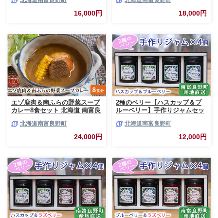
北海道南富良野町
北海道南富良野町
北海道 南富良野町 エゾシカ 缶
南富良野町 エゾシカ 缶詰 セッ
詰 セット 詰合せ 贈り物 ギフト
ト 詰合せ 肉の加工品 おかず お
16,000円
18,000円
ジャーキー
弁当 おつまみ 惣菜
エゾ鹿肉＆南ふらの野菜スープ
2種のベリー【ハスカップ＆ブ
カレー8食セット 北海道 南富良
ルーベリー】手作りジャムセッ
野町 エゾシカ 鹿 鹿肉 カレー
ト 各2個 北海道 南富良野町 ジ
北海道南富良野町
北海道南富良野町
スープカレー セット 詰合せ 加
ャム ベリー ハスカップ ブルー
工食品 惣菜 レトルト
ベリー ソース
24,000円
12,000円