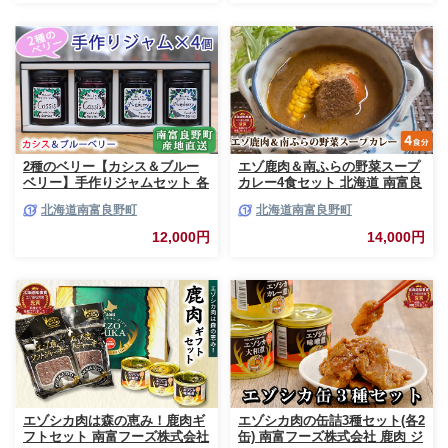
2種のベリー【カシス＆ブルー
エゾ鹿肉＆南ふらの野菜スープ
ベリー】手作りジャムセット 各
カレー4食セット 北海道 南富良
2個 北海道 南富良野町 ジャム
野町 エゾシカ 鹿 鹿肉 カレー
北海道南富良野町
北海道南富良野町
ベリー カシス ブルーベリー ソ
スープカレー セット 詰合せ 加
ース 果実 てんさい糖 無農薬 甘
工食品 惣菜 レトルト
12,000円
14,000円
酸っぱい
エゾシカ肉は森の恵み！鹿肉ギ
エゾシカ肉の缶詰3種セット(各2
フトセット 南富フーズ株式会社
缶) 南富フーズ株式会社 鹿肉 ジ