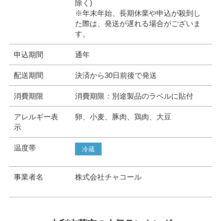
除く)
※年末年始、長期休業や申込が殺到し
た際は、発送が遅れる場合がございま
す。
申込期間
通年
配送期間
決済から30日前後で発送
消費期限
消費期限：別途製品のラベルに貼付
アレルギー表
卵、小麦、豚肉、鶏肉、大豆
示
温度帯
冷蔵
事業者名
株式会社チャコール