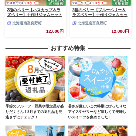
2種のベリー【ハスカップ＆ラ
2種のベリー【ブルーベリー＆
ズベリー】手作りジャムセット
ラズベリー】手作りジャムセッ
各2個 北海道 南富良野町 ジャ
ト 各2個 北海道 南富良野町 ジ
北海道南富良野町
北海道南富良野町
ム ベリー ハスカップ ラズベリ
ャム ベリー ブルーベリー ラズ
ー ソース カシス てんさい糖 無
ベリー ソース カシス 果実 てん
12,000円
12,000円
農薬 ポリフェノール 鉄分 ビタ
さい糖 無農薬
ミン
おすすめ特集
季節のフルーツ・野菜や限定品が盛
暑さが厳しいこの時期にぴったりな
りだくさん！8月までの返礼品を見
アイスやゼリーなど涼しくて美味し
逃さずにチェック！
いスイーツを集めました！