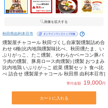
画像を拡大する
秋田県由利本荘市
？
燻製屋チャコール 秋田づくし自家製燻製詰め合
わせ 6種(比内地鶏燻製味比べ、秋田燻たま、い
ぶりがっこ、たこ燻製、やわらかベーコン豚バ
ラ肉の燻製、豚肩ロース肉燻製) [燻製 おつまみ
比内地鶏 いぶりがっこ 総菜 燻製セット 食べ比
べ 詰合せ 燻製屋チャコール 秋田県 由利本荘市]
19,000
寄付金額
円
カートに入れる