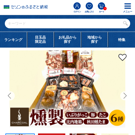
0
メニュー
ログイン
お気に入り
カート
目玉品
お礼品から
地域から
ランキング
特集
限定品
探す
探す