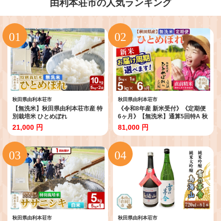
由利本荘市の人気ランキング
秋田県由利本荘市
秋田県由利本荘市
【無洗米】秋田県由利本荘市産 特
《令和8年産 新米受付》《定期便
別栽培米 ひとめぼれ
6ヶ月》【無洗米】通算5回特A 秋
10kg（5kg×2袋）令和7年産 [ひ
田県産ひとめぼれ 5kg(5kg×1
21,000 円
81,000 円
とめぼれ 米 お米 白米 精米 無洗米
袋)×6回 お届け周期調整 隔月に調
特別栽培米 ブランド米 食卓 秋田
整OK お米 米 こめ 藤岡農産 [米 無
県産 秋田県 由利本荘市]
洗米 白米 特A 精米 秋田県 東北 お
米 ひとめぼれ 小袋 小分け 直前精
米 おいしい米 おすすめ]
秋田県由利本荘市
秋田県由利本荘市