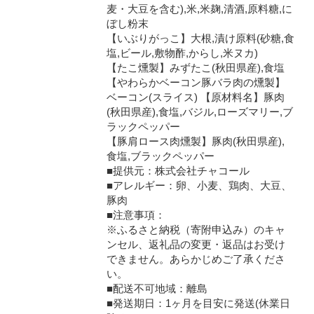
麦・大豆を含む),米,米麹,清酒,原料糖,に
ぼし粉末
【いぶりがっこ】大根,漬け原料(砂糖,食
塩,ビール,敷物酢,からし,米ヌカ)
【たこ燻製】みずたこ(秋田県産),食塩
【やわらかベーコン豚バラ肉の燻製】
ベーコン(スライス) 【原材料名】豚肉
(秋田県産),食塩,バジル,ローズマリー,ブ
ラックペッパー
【豚肩ロース肉燻製】豚肉(秋田県産),
食塩,ブラックペッパー
■提供元：株式会社チャコール
■アレルギー：卵、小麦、鶏肉、大豆、
豚肉
■注意事項：
※ふるさと納税（寄附申込み）のキャ
ンセル、返礼品の変更・返品はお受け
できません。あらかじめご了承くださ
い。
■配送不可地域：離島
■発送期日：1ヶ月を目安に発送(休業日