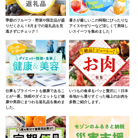
季節のフルーツ・野菜や限定品が盛
暑さが厳しいこの時期にぴったりな
りだくさん！8月までの返礼品を見
アイスやゼリーなど涼しくて美味し
逃さずにチェック！
いスイーツを集めました！
仕事もプライベートも健康であるこ
いつもの食卓をパッと贅沢に！日本
とが一番。快眠やダイエットなど健
各地から選りすぐった極上のお肉を
康や美容にまつわる返礼品を集めま
多数ご紹介します。
した。