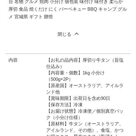
台 名物 グルメ 焼肉 小分け 個包装 味付け 味付き 柔らか
厚切 食品 焼くだけ にく バーベキュー BBQ キャンプ グル
メ 宮城県 ギフト 贈答
閉じる
内容
【お礼の品内容】厚切り牛タン（旨塩
仕込み）
【内容量・個数】1kg 小分け
（500g×2P）
【原産国】オーストラリア、アイルラ
ンド他
【賞味期限】出荷日を含め90日
【保存方法】冷凍
【お届け状態】冷凍便／個別真空パッ
ク（小分け仕様）
【原材料】牛タン（オーストラリア、
アイルランド、その他）、食塩、かつ