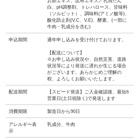
お節エキス、昆布エキス／乳清たん
白、pH調整剤、トレハロース、甘味料
（ソルビット）、調味料(アミノ酸等)、
酸化防止剤(V.C、V.E)、酵素、(一部に
牛肉・乳成分を含む)
申込期間
通年申し込みを受け付けております。
【配送について】
※お申し込み状況や、自然災害、道路
状況等により発送に遅れが生じる場合
がございます。あらかじめご理解の
程、よろしくお願いいたします。
配送期間
【スピード発送】ご入金確認後、最短6
営業日(土日祝除く)で発送します
消費期限
製造日から90日
アレルギー表
乳成分、牛肉
示