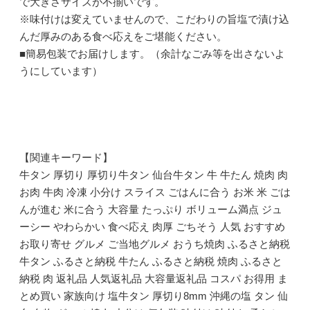
で大きさサイズが不揃いです。
※味付けは変えていませんので、こだわりの旨塩で漬け込
んだ厚みのある食べ応えをご堪能ください。
■簡易包装でお届けします。（余計なごみ等を出さないよ
うにしています）
【関連キーワード】
牛タン 厚切り 厚切り牛タン 仙台牛タン 牛 牛たん 焼肉 肉
お肉 牛肉 冷凍 小分け スライス ごはんに合う お米 米 ごは
んが進む 米に合う 大容量 たっぷり ボリューム満点 ジュ
ーシー やわらかい 食べ応え 肉厚 ごちそう 人気 おすすめ
お取り寄せ グルメ ご当地グルメ おうち焼肉 ふるさと納税
牛タン ふるさと納税 牛たん ふるさと納税 焼肉 ふるさと
納税 肉 返礼品 人気返礼品 大容量返礼品 コスパ お得用 ま
とめ買い 家族向け 塩牛タン 厚切り8mm 沖縄の塩 タン 仙