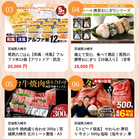
付き 柔らか 厚切 食品 人気 冷凍
小分け 個包装 味付け 味付き 柔ら
焼くだけ にく お肉 バーベキュー
か 厚切 食品 冷凍 焼くだけ にく
BBQ キャンプ アウトドア お取り
お肉 バーベキュー BBQ キャンプ
寄せ グルメ 宮城県 牛たん ギフト
宮城県 ギフト 贈答 大崎市 古川ミ
贈答 大崎市 古川ミート］ fm-tan-
ート］fm-tan-700g-12500
1kg-15500
宮城県大崎市
宮城県大崎市
尾西のごはん【和風・洋風】アル
備えて安心、食べて満足｜尾西の
ファ米12個【アウトドア・防災・
携帯おにぎり【16個入り】（非常
備蓄に】 米 お米 ごはん 非常食 保
食・保存食・キャンプにも） 非常
20,000 円
18,000 円
存食 防災グッズ 防災 防災食 アル
食 保存食 防災グッズ 防災 アルフ
ファ米 長期保存 ご飯 尾西食品 キ
ァ米 長期保存 おにぎり 尾西食品
ャンプ アウトドア 登山 大崎市
キャンプ アウトドア 登山 ふるさ
と納税 非常食 送料無料
宮城県大崎市
宮城県大崎市
仙台牛 焼肉盛り合わせ 300g｜宮
【スピード発送】 やわらか 厚切
城県大崎市 古川ミート製造・A5
り 牛タン 500g 塩味［塩牛タン 厚
等級使用・タレ付き・冷凍便 肉
切り8mm 沖縄の塩 シママース使