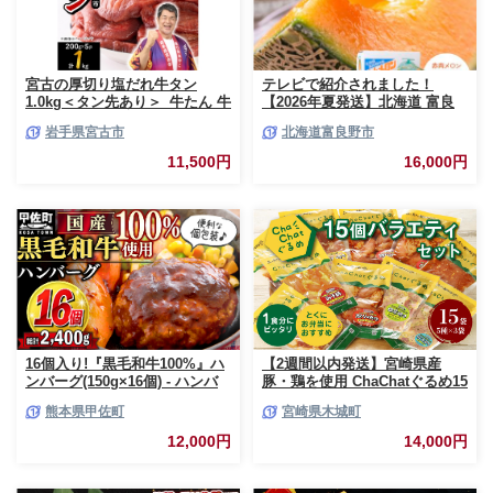
宮古の厚切り塩だれ牛タン
テレビで紹介されました！
1.0kg＜タン先あり＞_牛たん 牛
【2026年夏発送】北海道 富良
タン塩 牛たん塩 塩だれ牛タン
野産 赤肉メロン 2玉 計3.2kg以
岩手県宮古市
北海道富良野市
厚切り牛タン【1181948】
上 大玉サイズ メロン
11,500円
16,000円
16個入り!『黒毛和牛100%』ハ
【2週間以内発送】宮崎県産
ンバーグ(150g×16個) - ハンバ
豚・鶏を使用 ChaChatぐるめ15
ーグ おべんとう お弁当 おかず
個バラエティセット
熊本県甲佐町
宮崎県木城町
個包装 小分け 人気 牛肉100%
_K16_0040_4
黒毛和牛 冷凍 国産 おすすめ ラ
12,000円
14,000円
ンキング 和牛 お取り寄せ 焼く
だけ 熊本県産 熊本産 国内産 国
産牛 総菜 甲佐町【価格改定】X