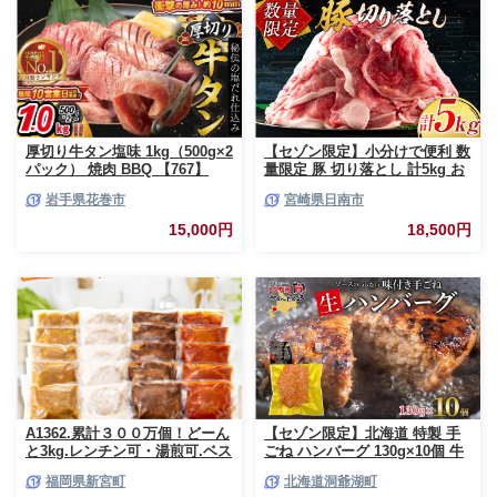
厚切り牛タン塩味 1kg（500g×2
【セゾン限定】小分けで便利 数
パック） 焼肉 BBQ 【767】
量限定 豚 切り落とし 計5kg お
肉 豚肉 ポーク 国産 小分け 真
岩手県花巻市
宮崎県日南市
空パック 個包装 万能食材 おす
すめ おかず 食品 炒め物 お弁当
15,000円
18,500円
豚丼 豚しゃぶ しゃぶしゃぶ 焼
肉 お祝い 記念日 ギフト 贈り物
贈答 プレゼント おすそ分け 宮
崎県 日南市 送料無料_CCV2-26
A1362.累計３００万個！どーん
【セゾン限定】北海道 特製 手
と3kg.レンチン可・湯煎可.ベス
ごね ハンバーグ 130g×10個 牛
トな４種ハンバーグセット
肉 豚肉 合挽 挽肉 ミンチ 国産
福岡県新宮町
北海道洞爺湖町
【150g×20個】【訳あり】【北
肉屋 手作り 小分け ジューシー