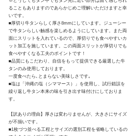
※どうしてもタン中でもタン先に近い部分は固く感じられ
ることもありますのであらかじめご理解いただけますと幸
いです。
■厚切り牛タンらしく厚さ8mmにしています。ジューシー
で牛タンらしい触感を楽しめるようにしています。また両
面にスリットを入れているので、厚切りでも食べやすいカ
ット加工を施しています。この両面スリットが厚切りでも
食べやすくなる工夫のポイントです！
■品質にもこだわり、自信をもって提供できる厳選した牛
タンのみ使用しております。
一度食べたら､とまらない美味しさです｡
■塩は「沖縄の塩（シママース）」を使用し、試行錯誤を
繰り返し牛タン本来の味を引き出す味付けにしておりま
す。
【訳ありの理由】厚さは変わりませんが、大きさにサイズ
が不揃いです。
■1枚づつ並べる工程とサイズの選別工程を省略しているの