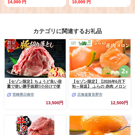
14,000 円
10,000 円
牛肉 焼肉 仙台牛 古川ミート 国産
用 肉 牛肉 タン 仙台 名物 グルメ
牛 盛合わせ 食べ比べ ふるさと納
焼肉 小分け 個包装 味付け 味付き
税 焼肉 送料無料
柔らか 厚切 食品 人気 冷凍 焼くだ
け にく お肉 バーベキュー BBQ
キャンプ アウトドア ぎゅうたん
宮城県 牛たん 贈答 大崎市 古川ミ
カテゴリに関連するお礼品
ート］fm-tan-500g-10000
【セゾン限定】ちょうど良い容
【セゾン限定】【2026年6月下
量で使い勝手抜群!!小分けで便
旬～発送】 ふらの 赤肉 メロン
利 数量限定 豚 切り落とし 計
2玉入 計4kg前後 北海道 富良野
宮崎県日南市
北海道富良野市
3kg お肉 豚肉 ポーク 国産 小分
市 (相馬農園) メロン フルーツ
け 真空パック 個包装 万能食材
果物 新鮮 甘い 贈り物 ギフト
13,500円
12,500円
おすすめ おかず 食品 炒め物 お
道産 ジューシー おやつ ふらの
弁当 豚丼 豚しゃぶ しゃぶしゃ
ブランド 夏
ぶ 焼肉 お祝い 記念日 ギフト
贈り物 贈答 プレゼント おすそ
分け 宮崎県 日南市 送料無料
_BCV1-24