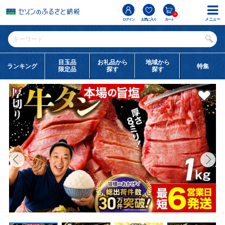
0
メニュー
ログイン
お気に入り
カート
目玉品
お礼品から
地域から
ランキング
特集
限定品
探す
探す