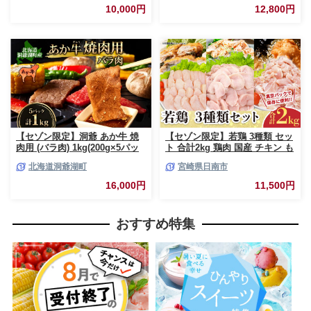
海道・沖縄・離島へ配送不可】
おかず 本格的 簡単 調理 グルメ
10,000円
12,800円
お取り寄せ お肉屋 たどころ 送
料無料
【セゾン限定】洞爺 あか牛 焼
【セゾン限定】若鶏 3種類 セッ
肉用 (バラ肉) 1kg(200g×5パッ
ト 合計2kg 鶏肉 国産 チキン も
ク) 北海道 洞爺湖 お肉 牛肉 バ
も肉 むね肉 美味しい 切身 筋な
北海道洞爺湖町
宮崎県日南市
ーベキュー おうち焼肉 BBQ ジ
しささみ 小分け 便利 食べ比べ
ューシー ヘルシー 赤身本来の
おかず お弁当 おつまみ 食品 真
16,000円
11,500円
うまみ コク 柔らかい
空パック 焼肉 万能食材 からあ
げ サラダ お取り寄せ グルメ お
すすめ ご褒美 記念日 お祝い 日
おすすめ特集
南市 宮崎県 送料無料_BAV13-
26