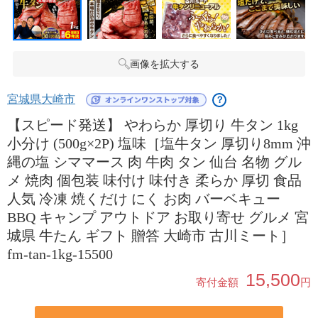
画像を拡大する
宮城県大崎市
？
【スピード発送】 やわらか 厚切り 牛タン 1kg
小分け (500g×2P) 塩味［塩牛タン 厚切り8mm 沖
縄の塩 シママース 肉 牛肉 タン 仙台 名物 グル
メ 焼肉 個包装 味付け 味付き 柔らか 厚切 食品
人気 冷凍 焼くだけ にく お肉 バーベキュー
BBQ キャンプ アウトドア お取り寄せ グルメ 宮
城県 牛たん ギフト 贈答 大崎市 古川ミート］
fm-tan-1kg-15500
15,500
寄付金額
円