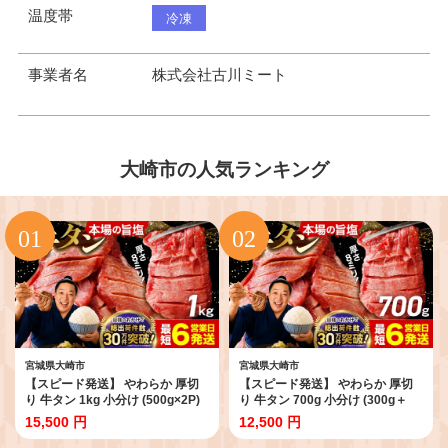
温度帯
冷凍
事業者名
株式会社古川ミート
大崎市の人気ランキング
宮城県大崎市
宮城県大崎市
【スピード発送】 やわらか 厚切
【スピード発送】 やわらか 厚切
り 牛タン 1kg 小分け (500g×2P)
り 牛タン 700g 小分け (300g＋
塩味［塩牛タン 厚切り8mm 沖縄
400g) 塩味［塩牛タン 厚切り
15,500 円
12,500 円
の塩 シママース 肉 牛肉 タン 仙台
8mm 沖縄の塩 シママース使用 肉
名物 グルメ 焼肉 個包装 味付け 味
牛肉 タン 仙台 名物 グルメ 焼肉