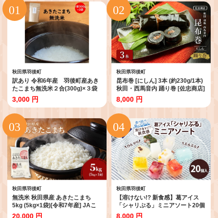
秋田県羽後町
秋田県羽後町
訳あり 令和6年産 羽後町産あき
昆布巻 [にしん] 3本 (約230g/1本)
たこまち無洗米２合(300g)×３袋
秋田・西馬音内 踊り巻 [佐忠商店]
【米 お米 白米 精米 新米 あきたこ
【 昆布 昆布巻き こんぶ ニシン に
3,000 円
8,000 円
まち アキタコマチ 美味しい 秋田
しん 鰊 惣菜 手造り 伝統 秘伝のた
羽後 】
れ 秋田 羽後 】
秋田県羽後町
秋田県羽後町
無洗米 秋田県産 あきたこまち
【溶けない!? 新食感】葛アイス
5kg (5kg×1袋)[令和7年産] JAこ
「シャリぷる」ミニアソート20個
まち【 米 お米 白米 ご飯 お弁当
入 ひんやり、ぷるぷる、食べ比べ
20,000 円
8,000 円