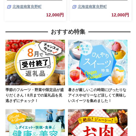
各2個 北海道 南富良野町 ジャ
ト 各2個 北海道 南富良野町 ジ
北海道南富良野町
北海道南富良野町
ム ベリー ハスカップ ラズベリ
ャム ベリー ブルーベリー ラズ
ー ソース カシス てんさい糖 無
ベリー ソース カシス 果実 てん
12,000円
12,000円
農薬 ポリフェノール 鉄分 ビタ
さい糖 無農薬
ミン
おすすめ特集
季節のフルーツ・野菜や限定品が盛
暑さが厳しいこの時期にぴったりな
りだくさん！8月までの返礼品を見
アイスやゼリーなど涼しくて美味し
逃さずにチェック！
いスイーツを集めました！