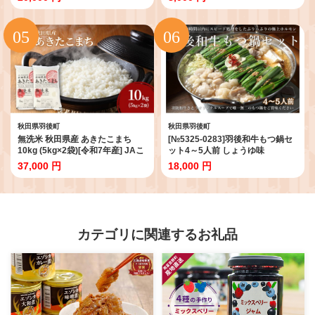
あま味 モチモチ 美味しい ブラン
夏のデザート ［菓子舗 木村屋］
ド米 銘柄米 秋田 羽後 】
【 お菓子 スイーツ ぷるぷる 小分
け 食べ比べ いちご みかん 桃 しろ
くま ラムネ 宇治 抹茶 チョコ ぶど
う 夏 秋田 羽後 】
秋田県羽後町
秋田県羽後町
無洗米 秋田県産 あきたこまち
[№5325-0283]羽後和牛もつ鍋セ
10kg (5kg×2袋)[令和7年産] JAこ
ット4～5人前 しょうゆ味
まち【 米 お米 白米 ご飯 お弁当
37,000 円
18,000 円
あま味 モチモチ 美味しい ブラン
ド米 銘柄米 秋田 羽後 】
カテゴリに関連するお礼品