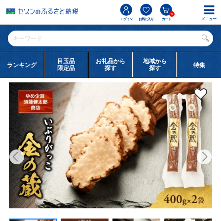
0
メニュー
ログイン
お気に入り
カート
目玉品
お礼品から
地域から
ランキング
特集
限定品
探す
探す