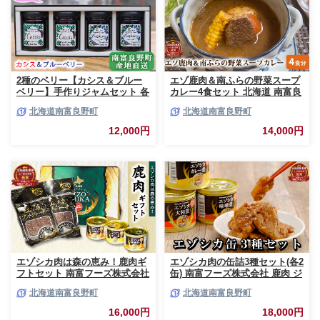
2種のベリー【カシス＆ブルー
エゾ鹿肉＆南ふらの野菜スープ
ベリー】手作りジャムセット 各
カレー4食セット 北海道 南富良
2個 北海道 南富良野町 ジャム
野町 エゾシカ 鹿 鹿肉 カレー
北海道南富良野町
北海道南富良野町
ベリー カシス ブルーベリー ソ
スープカレー セット 詰合せ 加
ース 果実 てんさい糖 無農薬 甘
工食品 惣菜 レトルト
12,000円
14,000円
酸っぱい
エゾシカ肉は森の恵み！鹿肉ギ
エゾシカ肉の缶詰3種セット(各2
フトセット 南富フーズ株式会社
缶) 南富フーズ株式会社 鹿肉 ジ
鹿肉 ジビエ 鹿 詰め合わせ 肉
ビエ 鹿 詰め合わせ 肉 北海道
北海道南富良野町
北海道南富良野町
北海道 南富良野町 エゾシカ 缶
南富良野町 エゾシカ 缶詰 セッ
詰 セット 詰合せ 贈り物 ギフト
ト 詰合せ 肉の加工品 おかず お
16,000円
18,000円
ジャーキー
弁当 おつまみ 惣菜