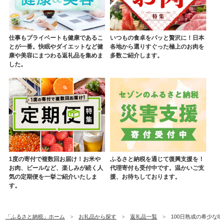
仕事もプライベートも健康であるこ
いつもの食卓をパッと贅沢に！日本
とが一番。快眠やダイエットなど健
各地から選りすぐった極上のお肉を
康や美容にまつわる返礼品を集めま
多数ご紹介します。
した。
1度の寄付で複数回お届け！お米や
ふるさと納税を通じて復興支援を！
お肉、ビールなど、楽しみが続く人
代理寄付も受付中です。温かいご支
気の定期便を一挙ご紹介いたしま
援、お待ちしております。
す。
「ふるさと納税」ホーム
お礼品から探す
返礼品一覧
100日熟成の希少な