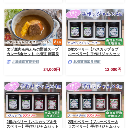
エゾ鹿肉＆南ふらの野菜スープ
2種のベリー【ハスカップ＆ブ
カレー8食セット 北海道 南富良
ルーベリー】手作りジャムセッ
野町 エゾシカ 鹿 鹿肉 カレー
ト 各2個 北海道 南富良野町 ジ
北海道南富良野町
北海道南富良野町
スープカレー セット 詰合せ 加
ャム ベリー ハスカップ ブルー
工食品 惣菜 レトルト
ベリー ソース
24,000円
12,000円
2種のベリー【ハスカップ＆ラ
2種のベリー【ブルーベリー＆
ズベリー】手作りジャムセット
ラズベリー】手作りジャムセッ