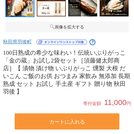
画像を拡大する
秋田県羽後町
？
100日熟成の希少な味わい！伝統いぶりがっこ
「金の蔵」お試し2袋セット［須藤健太郎商
店］【 漬物 漬け物 いぶりがっこ 燻製 大根 だ
いこん ご飯のお供 おつまみ 家飲み 無添加 長期
熟成 セット お試し 手土産 ギフト 贈り物 秋田
羽後 】
11,000
寄付金額
円
カートに入れる