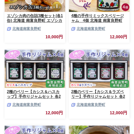
エゾシカ肉の缶詰3種セット(各1
4種の手作りミックスベリージ
缶) 北海道 南富良野町 エゾシカ
ャム 4個 北海道 南富良野町
鹿 鹿肉 肉 お肉 缶詰 セット 詰
ジャム ベリー ソース セット 詰
北海道南富良野町
北海道南富良野町
合せ ジビエ 加工品 北海道産 国
合せ ブルーベリー てんさい糖
産 おつまみ おかず 高たんぱく
酸味 甘味 香り 甘酸っぱい 美味
10,000円
12,000円
低脂肪 鉄分 カレー 味噌 食べや
しい 甘さ控えめ
すい
2種のベリー【カシス＆ハスカ
2種のベリー【カシス＆ラズベ
ップ】手作りジャムセット 各2
リー】手作りジャムセット 各2
個 北海道 南富良野町 ジャム カ
個 北海道 南富良野町 ジャム ベ
北海道南富良野町
北海道南富良野町
シス ハスカップ ソース 果実 て
リー カシス ラズベリー ソース
んさい糖 無農薬 ポリフェノー
果実 てんさい糖 無農薬
12,000円
12,000円
ル 鉄分 ビタミン