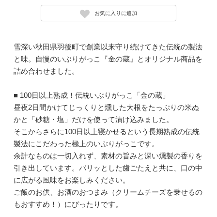
お気に入りに追加
雪深い秋田県羽後町で創業以来守り続けてきた伝統の製法
と味。自慢のいぶりがっこ『金の蔵』とオリジナル商品を
詰め合わせました。
■ 100日以上熟成！伝統いぶりがっこ「金の蔵」
昼夜2日間かけてじっくりと燻した大根をたっぷりの米ぬ
かと「砂糖・塩」だけを使って漬け込みました。
そこからさらに100日以上寝かせるという長期熟成の伝統
製法にこだわった極上のいぶりがっこです。
余計なものは一切入れず、素材の旨みと深い燻製の香りを
引き出しています。パリッとした歯ごたえと共に、口の中
に広がる風味をお楽しみください。
ご飯のお供、お酒のおつまみ（クリームチーズを乗せるの
もおすすめ！）にぴったりです。