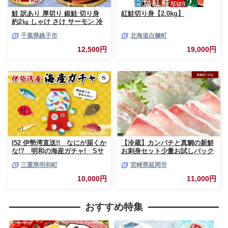
鮭 訳あり 厚切り 銀鮭 切り身
紅鮭切り身【2.0kg】
約2㎏ しゃけ さけ サーモン 冷
凍 切身 大容量 小分け おかず
千葉県銚子市
北海道白糠町
弁当 銀鮭切り身 銀鮭切身 鮭切
身 鮭切り身 シャケ サケ 魚 魚
12,500円
19,000円
介 魚貝類 海鮮 わけあり 訳あり
おすすめ 人気 お取り寄せ グル
メ ふるさと納税鮭 ふるさと納
税 千葉県 銚子市 銚子東洋
I52 伊勢湾直送!! なにが届くか
【冷蔵】カンパチと真鯛の新鮮
な!? 明和の海産ガチャ! Sサ
お刺身セット少量お試しパック
イズ
N019-YA193
三重県明和町
宮崎県延岡市
10,000円
11,000円
おすすめ特集