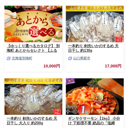
真空パック おかず 魚貝類 サー
モン サケ
【ゆっくり選べるカタログ】 別
一本釣り 剣先いかのするめ 天
海町 あとからセレクト 【ふる
日干し 約130g
さとギフト】 寄附1万円相当 あ
北海道別海町
山口県萩市
とから選べる！ ギフト いくら
ほたて 海鮮 牛肉 ケーキ アイス
10,000円
17,000円
【BY0000010】（ 後から選べ
る カタログ カタログポイント
カタログギフト あとからカタロ
グ あとからカタログポイント
あとからカタログギフト ふるさ
と納税 ）
一本釣り 剣先いかのするめ 天
ギンサケサーモン【1kg】 小分
日干し 大入り 約200g
け 下処理不要 絶品の「塩締
め」レシピ ふるさと納税 海鮮