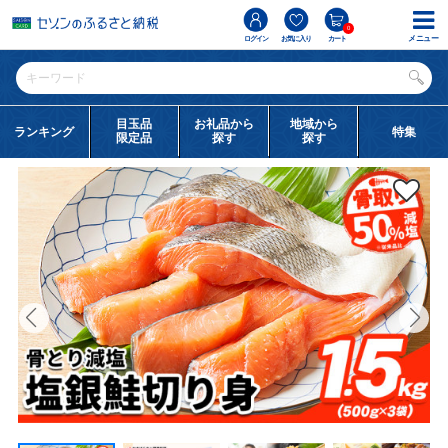
0
メニュー
ログイン
お気に入り
カート
目玉品
お礼品から
地域から
ランキング
特集
限定品
探す
探す