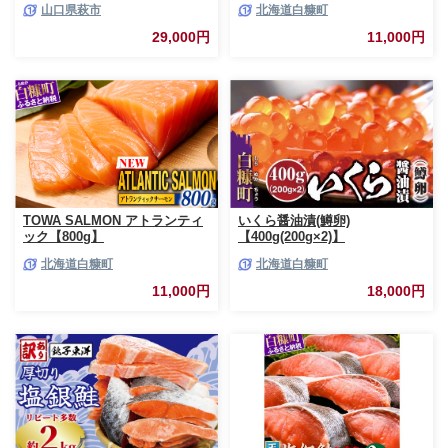
山口県萩市
北海道白糠町
サーモン 鮭 魚 銀鮭 刺身 生食
用 さけ サケ ふるさと ランキン
29,000円
11,000円
グ 人気 魚介類 魚介 北海道 白
糠町
TOWA SALMON アトランティ
いくら醤油漬(鱒卵)
ック【800g】
【400g(200g×2)】
北海道白糠町
北海道白糠町
11,000円
18,000円