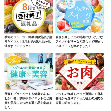
季節のフルーツ・野菜や限定品が盛
暑さが厳しいこの時期にぴったりな
りだくさん！8月までの返礼品を見
アイスやゼリーなど涼しくて美味し
逃さずにチェック！
いスイーツを集めました！
仕事もプライベートも健康であるこ
いつもの食卓をパッと贅沢に！日本
とが一番。快眠やダイエットなど健
各地から選りすぐった極上のお肉を
康や美容にまつわる返礼品を集めま
多数ご紹介します。
した。