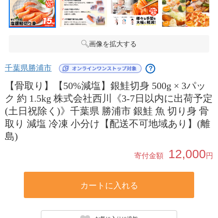
画像を拡大する
千葉県勝浦市
？
【骨取り】【50%減塩】銀鮭切身 500g × 3パッ
ク 約 1.5kg 株式会社西川《3-7日以内に出荷予定
(土日祝除く)》千葉県 勝浦市 銀鮭 魚 切り身 骨
取り 減塩 冷凍 小分け【配送不可地域あり】(離
島)
12,000
寄付金額
円
カートに入れる