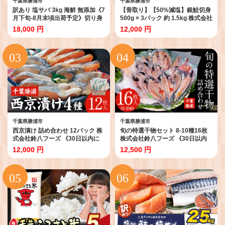
千葉県勝浦市
千葉県勝浦市
訳あり 塩サバ 3kg 海鮮 無添加《7
【骨取り】【50%減塩】銀鮭切身
月下旬-8月末頃出荷予定》切り身
500g × 3パック 約 1.5kg 株式会社
千葉県 勝浦市 株式会社西川 塩 さ
西川《3-7日以内に出荷予定(土日
18,000 円
12,000 円
ば サバ 魚 無添加 鯖 冷凍 塩さば
祝除く)》千葉県 勝浦市 銀鮭 魚 切
規格外 大容量【配送不可地域あ
り身 骨取り 減塩 冷凍 小分け【配
り】(離島)
送不可地域あり】(離島)
千葉県勝浦市
千葉県勝浦市
西京漬け 詰め合わせ 12パック 株
旬の特選干物セット 8-10種16枚
式会社鈴八フーズ 《30日以内に
株式会社鈴八フーズ 《30日以内
出荷予定(土日祝除く)》 千葉県 勝
に出荷予定(土日祝除く)》【配送
12,000 円
12,500 円
浦市 西京漬け 西京漬 セット 切り
不可地域：離島】さんま アジ 小
身 魚 個包装 食べ比べ お弁当 焼き
アジ 金目鯛 イカ カマス 赤魚 さば
魚 焼魚 贈答 ギフト 冷凍 送料無料
エボ鯛 鯛 カレイ ホッケ
【配送不可地域：離島】