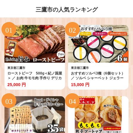
三鷹市の人気ランキング
東京都三鷹市
東京都三鷹市
ローストビーフ 500g＜紀ノ国屋
おすすめソルベ3種（6個セット）
＞ ／ お肉 牛モモ肉 手作り デリカ
／ ソルベ シャーベット ジェラー
テッセン 食べ応え ジューシー 香
ト フルーツソルベ ブラッドオレ
25,000 円
15,000 円
ばしい 低温調理 500g 食事用 贈答
ンジ マンゴー ラズベリー 食べ比
用 贈り物 食卓 お取り寄せ 家庭用
べ アイス スイーツ お取り寄せ ギ
モモ肉 伝統製法 手作り 東京都
フト プレゼント 冷凍 デザート さ
[No.099]
っぱり 東京都 [No.141]