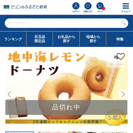
0
メニュー
ログイン
お気に入り
カート
目玉品
お礼品から
地域から
ランキング
特集
限定品
探す
探す
品切れ中