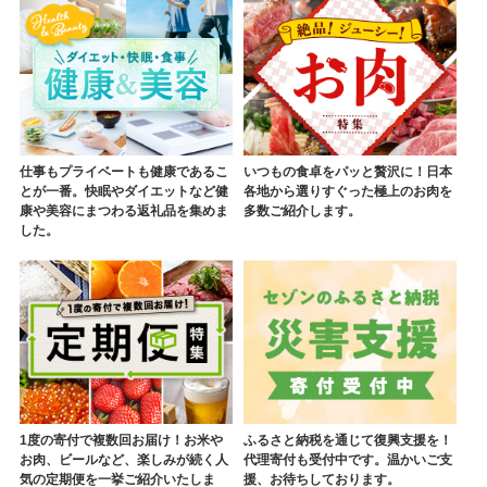
仕事もプライベートも健康であるこ
いつもの食卓をパッと贅沢に！日本
とが一番。快眠やダイエットなど健
各地から選りすぐった極上のお肉を
康や美容にまつわる返礼品を集めま
多数ご紹介します。
した。
1度の寄付で複数回お届け！お米や
ふるさと納税を通じて復興支援を！
お肉、ビールなど、楽しみが続く人
代理寄付も受付中です。温かいご支
気の定期便を一挙ご紹介いたしま
援、お待ちしております。