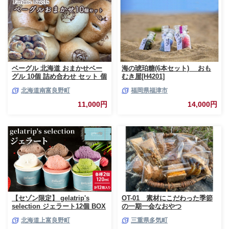
ベーグル 北海道 おまかせベー
海の琥珀糖(6本セット) おも
グル 10個 詰め合わせ セット 個
むき屋[H4201]
包装 小分け 食べ比べ パン 天然
北海道南富良野町
福岡県福津市
酵母 天然酵母パン ナッツ チョ
コ チーズ レーズン いちじく ベ
11,000円
14,000円
ーコン ソーセージ キャラメル
ゴマ 甘納豆 全粒粉 くるみ
【セゾン限定】 gelatrip's
OT-01 素材にこだわった季節
selection ジェラート12個 BOX
の一期一会なおやつ
北海道 上富良野町 アイス アイ
北海道上富良野町
三重県多気町
スクリーム ジェラート デザー