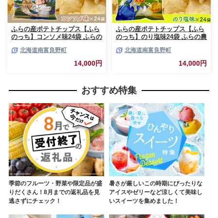
ふらの産ポテトチップス【ふら
ふらの産ポテトチップス【ふら
のっち】コンソメ味24袋 ふらの
のっち】のり塩味24袋 ふらの農
農業協同組合(南富良野町) ジャ
業協同組合(南富良野町) ジャガ
北海道南富良野町
北海道南富良野町
ガイモ コンソメ 芋 菓子 スナッ
イモ のり塩 芋 菓子 スナック
ク じゃがいも お菓子 ポテチ 1
じゃがいも お菓子 ポテチ 1箱
14,000円
14,000円
箱
おすすめ特集
季節のフルーツ・野菜や限定品が盛
暑さが厳しいこの時期にぴったりな
りだくさん！8月までの返礼品を見
アイスやゼリーなど涼しくて美味し
逃さずにチェック！
いスイーツを集めました！