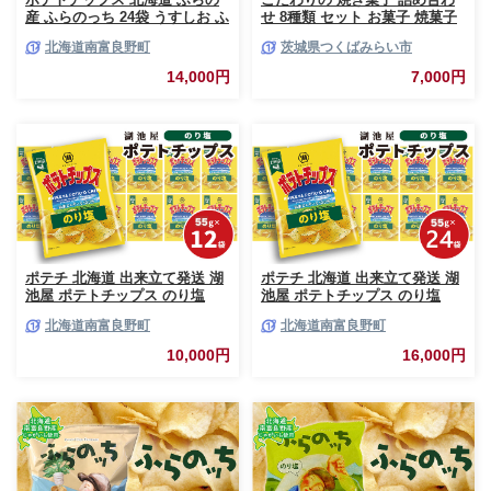
産 ふらのっち 24袋 うすしお ふ
せ 8種類 セット お菓子 焼菓子
らの農業協同組合 じゃがいも
スイーツ 洋菓子 [BZ03-NT]
北海道南富良野町
茨城県つくばみらい市
スナック スナック菓子 ポテト
チップ チップス ポテト 芋 菓子
14,000円
7,000円
お菓子 おやつ 箱 農協 ギフト
お土産 ふらのッち ジャガイモ
ポテチ 北海道 出来立て発送 湖
ポテチ 北海道 出来立て発送 湖
池屋 ポテトチップス のり塩
池屋 ポテトチップス のり塩
55g×12袋 南富良野町振興公社
55g×24袋 南富良野町振興公社
北海道南富良野町
北海道南富良野町
じゃがいも スナック スナック
じゃがいも スナック スナック
菓子 ポテトチップ チップス ポ
菓子 ポテトチップ チップス ポ
10,000円
16,000円
テト 芋 菓子 お菓子 おやつ 大
テト 芋 菓子 お菓子 おやつ 大
容量 箱 元祖 ジャガイモ コイケ
容量 箱 元祖 ジャガイモ コイケ
ヤ 富良野
ヤ 富良野