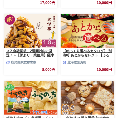
ト ギフト 贈呈 贈り物 ミルク
17,000円
10,000円
生乳 牛乳 お菓子 スイーツ 冷凍
＜入金確認後、2週間以内に発
【ゆっくり選べるカタログ】 別
送！＞【訳あり・業務用】薩摩
海町 あとからセレクト 【ふる
おいも棒セット 計
さとギフト】 寄附1万円相当 あ
鹿児島県志布志市
北海道別海町
1.8kg(900g×2袋) p8-142-2w
とから選べる！ ギフト いくら
ほたて 海鮮 牛肉 ケーキ アイス
8,000円
10,000円
【BY0000010】（ 後から選べ
る カタログ カタログポイント
カタログギフト あとからカタロ
グ あとからカタログポイント
あとからカタログギフト ふるさ
と納税 ）
ポテトチップス 北海道 ふらの
こだわりの 焼き菓子 詰め合わ