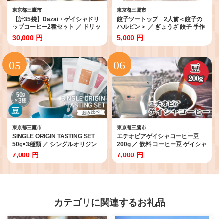
東京都三鷹市
東京都三鷹市
【計35袋】Dazai・ゲイシャドリ
餃子ツートップ 2人前＜餃子の
ップコーヒー2種セット ／ ドリッ
ハルピン＞ ／ ぎょうざ 餃子 手作
プコーヒー 珈琲 ゲイシャ 飲み比
り餃子 餃子セット 食べ比べ 中華
30,000 円
5,000 円
べ 個包装 ドリップバッグ コーヒ
点心 もちもち皮 肉汁 香辛料 ニラ
ーセット スペシャルティコーヒー
餃子 エビ餃子 家庭用 2人前 冷凍
エチオピア 大容量 35袋 手軽 自宅
餃子 お取り寄せ 東京都 [No.005]
カフェ コーヒー好き お取り寄せ
ギフト 東京都 [No.103]
東京都三鷹市
東京都三鷹市
SINGLE ORIGIN TASTING SET
エチオピアゲイシャコーヒー豆
50g×3種類 ／ シングルオリジン
200g ／ 飲料 コーヒー豆 ゲイシャ
コーヒー コーヒー豆 シングルオ
エチオピア スペシャルティコーヒ
7,000 円
7,000 円
リジン 飲み比べ スペシャルティ
ー 自家焙煎 豆のまま ハンドドリ
コーヒー テイスティングセット
ップ フルーティー 香り豊か 酸味
コーヒーギフト 浅煎り 中煎り フ
コーヒー好き お取り寄せ 自宅カ
ルーティー 柑橘 ベリー ハンドド
フェ 中煎り 高品質 珈琲 東京都
リップ おうちカフェ コーヒー初
[No.014]
心者 LIGHT UP COFFEE 東京都
カテゴリに関連するお礼品
[No.223]