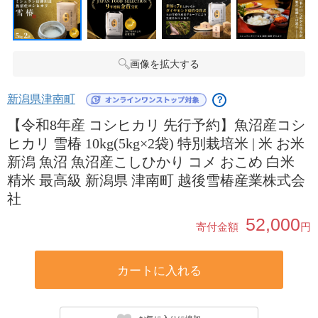
画像を拡大する
新潟県津南町
？
【令和8年産 コシヒカリ 先行予約】魚沼産コシ
ヒカリ 雪椿 10kg(5kg×2袋) 特別栽培米 | 米 お米
新潟 魚沼 魚沼産こしひかり コメ おこめ 白米
精米 最高級 新潟県 津南町 越後雪椿産業株式会
社
52,000
寄付金額
円
カートに入れる