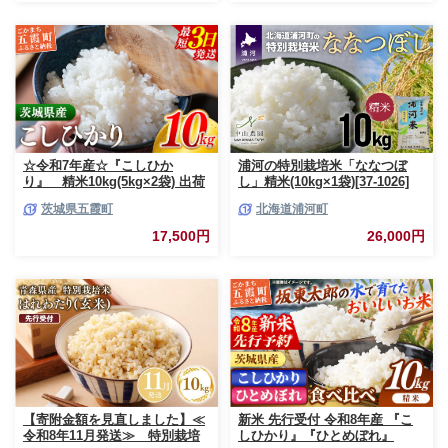
ZO】
☆令和7年産☆『こしひか
浦河の特別栽培米「ななつぼ
り』 精米10kg(5kg×2袋) 出荷
し」精米(10kg×1袋)[37-1026]
日に合わせて精米 コシヒカリ
茨城県五霞町
北海道浦河町
米 お米 10kg コメ こめ 人気 銘
柄 家計応援 中山産業 家庭用 茨
17,500円
26,000円
城県産 茨城県 五霞町【価格変
更AB】
【寄附金額を見直しました】≪
新米 先行受付 令和8年産 『こ
令和8年11月発送≫ 特別栽培
しひかり』『ひとめぼれ』