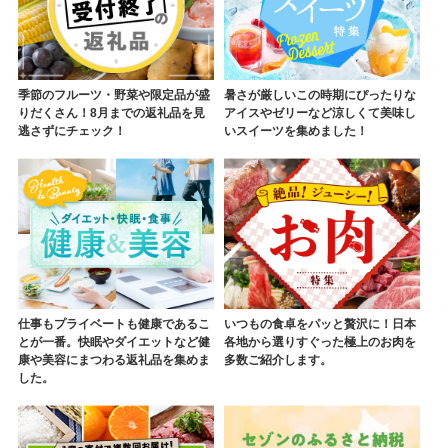
季節のフルーツ・野菜や限定品が盛
暑さが厳しいこの時期にぴったりな
りだくさん！8月までの返礼品を見
アイスやゼリーなど涼しくて美味し
逃さずにチェック！
いスイーツを集めました！
仕事もプライベートも健康であるこ
いつもの食卓をパッと贅沢に！日本
とが一番。快眠やダイエットなど健
各地から選りすぐった極上のお肉を
康や美容にまつわる返礼品を集めま
多数ご紹介します。
した。