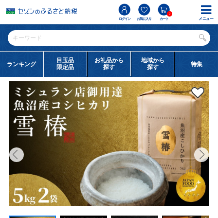
0
メニュー
ログイン
お気に入り
カート
目玉品
お礼品から
地域から
ランキング
特集
限定品
探す
探す