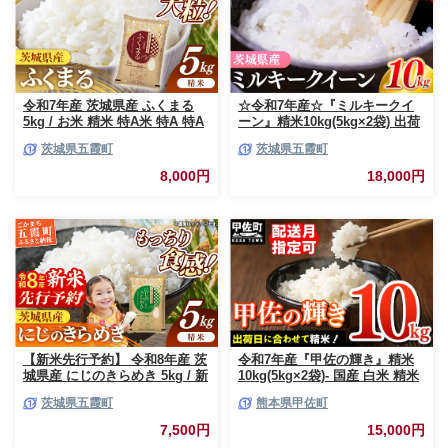
令和7年産 茨城県産 ふくまる
☆令和7年産☆『ミルキークイ
5kg / お米 精米 特A米 特A 特A
ーン』精米10kg(5kg×2袋) 出荷
評価 旨味 安心 美味しい 茨城県
日に合わせて精米 / 米 お米
茨城県五霞町
茨城県五霞町
五霞町【価格改定X】
10kg コメ こめ 人気 銘柄 家計
応援 中山産業 家庭用 茨城県産
8,000円
18,000円
茨城県 五霞町【価格変更AB】
【新米先行予約】 令和8年産 茨
令和7年産『甲佐の輝き』精米
城県産 にじのきらめき 5kg / 新
10kg(5kg×2袋)- 国産 白米 精米
米 先行受付 先行予約 2026年 米
お米 ブレンド米 複数原料米 訳
茨城県五霞町
熊本県甲佐町
お米 精米 旨味 安心 美味しい
あり 厳選 マイスター 生活応援
茨城県 五霞町
ひのひかり 森のくまさん おす
7,500円
15,000円
すめ 熊本県 甲佐町【価格改定