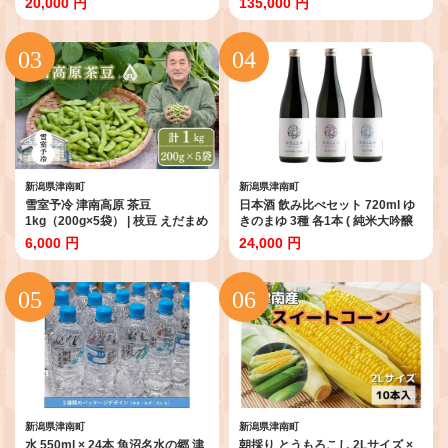
20,000 円
135,000 円
お米 新潟 魚沼 魚沼産こしひかり
賞受賞 雪蔵貯蔵 真空パック | 小分
コメ おこめ 白米 精米 新潟県 津南
け 米 お米 新潟 魚沼 魚沼産こしひ
町 藤ノ木株式会社
かり コメ おこめ 白米 精米 定期
新潟県 津南町 藤ノ木株式会
新潟県津南町
新潟県津南町
雪室予冷 津南高原 茶豆
日本酒 飲み比べセット 720ml ゆ
1kg（200g×5袋） | 枝豆 えだまめ
きのまゆ 3種 各1本 ( 純米大吟醸
エダマメ まめ 野菜 おつまみ 茶豆
山田錦40 / 純米大吟醸 生酒 / 純米
6,000 円
24,000 円
ずんだ ずんだもち 豆 採れたて 新
吟醸 生酒 ) 苗場酒造 | 酒 さけ 四合
鮮 旬 産地直送 津南町 有限会社大
瓶 新潟県 津南町
地
新潟県津南町
新潟県津南町
水 550ml × 24本 魚沼名水の郷 津
朝採り とうもろこし 2Lサイズ ×