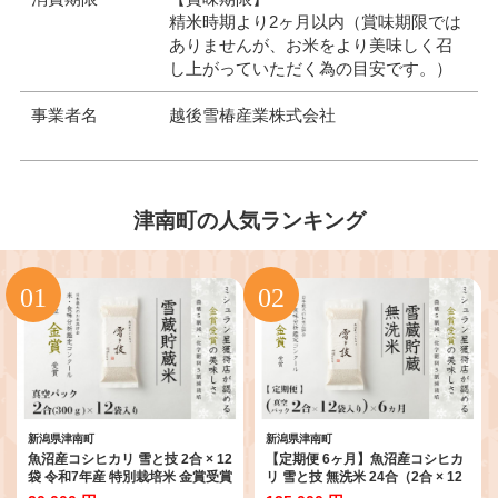
精米時期より2ヶ月以内（賞味期限では
ありませんが、お米をより美味しく召
し上がっていただく為の目安です。）
事業者名
越後雪椿産業株式会社
津南町の人気ランキング
新潟県津南町
新潟県津南町
魚沼産コシヒカリ 雪と技 2合 × 12
【定期便 6ヶ月】魚沼産コシヒカ
袋 令和7年産 特別栽培米 金賞受賞
リ 雪と技 無洗米 24合（2合 × 12
雪蔵貯蔵 真空パック | 小分け 米
袋)×6回 令和7年産 特別栽培米 金