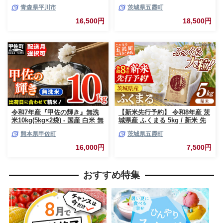
米 はれわたり玄米10kg【青森
10kg (各5kg×1袋ずつ) 米 お米
青森県平川市
茨城県五霞町
県 平川市】
白米 コメ こめ 食べ比べセット
コシヒカリ ひとめぼれ 先行予
16,500円
18,500円
約 2026年 人気 家計応援 単一米
茨城県 五霞町
令和7年産『甲佐の輝き』無洗
【新米先行予約】 令和8年産 茨
米10kg(5kg×2袋) - 国産 白米 無
城県産 ふくまる 5kg / 新米 先
洗米 お米 ブレンド米 複数原料
行受付 先行予約 2026年 米 お米
熊本県甲佐町
茨城県五霞町
米 訳あり 厳選 マイスター 生活
精米 特A米 特A 特A評価 旨味
応援 ひのひかり 森のくまさん
安心 美味しい 茨城県 五霞町
16,000円
7,500円
おすすめ 熊本県 甲佐町【価格
改定ZL】
おすすめ特集