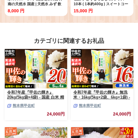
南の天然水 国産 | 天然水 みず 飲
10本 ( 1本約400g ) スイートコー
料 飲料水 天然 ウォーター 軟水 備
ン 津南町産 | トウモロコシ コーン
8,000 円
15,000 円
蓄 備蓄用 備蓄水 防災 防災用 アウ
とうきび 甘い 野菜 人気 おすすめ
トドア キャンプ 新潟県 津南町
新潟県 津南町
カテゴリに関連するお礼品
令和7年産『甲佐の輝き』
令和7年産『甲佐の輝き』無洗
20kg(5kg袋×4袋) - 国産 白米 精
米・16kg(5kg×2袋、6kg×1袋) -
米 お米 ブレンド米 複数原料米
国産 白米 無洗米 お米 ブレンド
熊本県甲佐町
熊本県甲佐町
訳あり 厳選 マイスター 生活応
米 複数原料米 訳あり 厳選 マイ
援 ひのひかり 森のくまさん お
スター 生活応援 ひのひかり 森
24,000円
24,000円
すすめ 熊本県 甲佐町【価格改
のくまさん おすすめ 熊本県 甲
定ZR】
佐町【価格改定ZP】