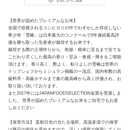
お気に入りに追加
【世界が認めたプレミアムなお米】
全国で収穫されるコシヒカリの中でわずかしか存在しない
希少米「雪椿」は日本最大のコンクールで5年連続最高評
価を勝ち取った生産者が栽培するお米です。
栽培する際の土壌作りから、乾燥・精米に至るまで全てを
こだわり尽くした最高の香り・甘み・食感・輝きをご堪能
頂けます。 香り高く、艶よく、粘りよしの雪椿は世界の
トップシェフからミシュラン掲載の一流店、国内有数の高
級料亭・高級ホテルまで食の最高峰から高く評価され、お
取り扱い頂いております。
また2017年にはJAPANFOODSELECTION金賞を受賞しま
した。 世界が認めたプレミアムなお米をご自宅でもお楽
しみください
【保管方法】 直射日光の当たる場所、高温多湿での保管
は商品の劣化を早めますので、涼しい場所で保管してくだ