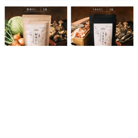
だしパック 野菜だし 1袋 [岡田
だしパック うまみだし 1袋 [岡
商店 宮崎県 美郷町 31ac0077]
田商店 宮崎県 美郷町
国産 粉末 ダシ 出汁パック しい
31ac0085] 国産 粉末 ダシ 出汁
宮崎県美郷町
宮崎県美郷町
たけ 無塩
パック しいたけ 無塩
5,000円
5,000円
【米味噌・無添加】泉州味噌 懐
坂本製油のしらしめ油 1本 825g
かしいおばあちゃんの味
熊本県 御船町 しらしめ油 有限
1Kg【006E-005】
会社 坂本製油《30日以内に出荷