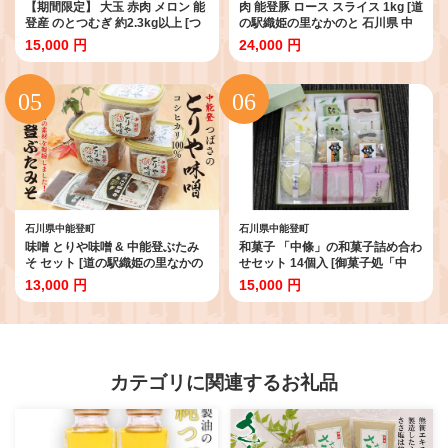
【期間限定】 大玉 赤肉 メロン 能
肉 能登豚 ロース スライス 1kg [道
登産 のとつむぎ 約2.3kg以上 [つ
の駅織姫の里なかのと 石川県 中
むぎ会 石川県 中能登町
能登町 27aa0035] 肉 お肉 にく 豚
15,000 円
24,000 円
27ag0021] めろん 果物 フルーツ
肉 ぶた肉 豚 ロース 冷凍 国産 国
能登
産 ふるさと納税
石川県中能登町
石川県中能登町
味噌 とりや味噌 & 中能登ぶたみ
和菓子 「中條」の和菓子詰め合わ
そ セット [道の駅織姫の里なかの
せセット 14個入 [御菓子処「中
と 石川県 中能登町 27aa0022] 味
條」 石川県 中能登町 27ak0001]
13,000 円
15,000 円
噌 みそ ミソ お味噌 調味料 ぶたみ
おかき 最中 ケーキ 羊羹
そ 豚肉 冷蔵 ご飯 おにぎり 具 国
産 ふるさと納税
カテゴリに関連するお礼品