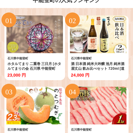
中能登町の人気ランキング
石川県中能登町
石川県中能登町
ホタルてまり 二重巻 三日月 [ホタ
酒 日本酒 純米大吟醸 池月 純米酒
ルてまりの会 石川県 中能登町
眉丈山 飲み比べセット 720ml [道
nk17bsi430002] てまり 手毬 工芸
の駅織姫の里なかのと 石川県 中
23,000 円
24,000 円
品 飾り 飾り かざり インテリア
能登町 nk17amw270059] 酒 お酒
さけ 日本酒 吟醸 純米酒 晩酌 アル
コール あるこーる 飲み比べ セッ
ト 国産 ふるさと納税
石川県中能登町
石川県中能登町