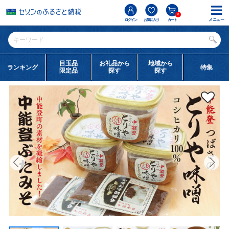
0
メニュー
ログイン
お気に入り
カート
目玉品
お礼品から
地域から
ランキング
特集
限定品
探す
探す