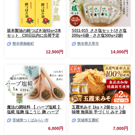
坂本製油の純つばき油92g×2本
S011-015_ささ塩セット(ささ塩
セット 《30日以内に出荷予定
200g×6袋・ささ塩500g×2袋)
(土日祝除く)》 熊本県御船町 純
熊本県御船町
熊本県天草市
つばき油 計184g 有限会社 坂本
製油
12,500円
14,000円
魔法の調味料 【 ハーブ塩糀 】
五霞米みそ 1kg × 2個セット /
塩糀 塩麹 塩こうじ 麹 ハーブ
味噌 無添加 手づくり みそ 2個
料理 調味料 発酵 農創 [AC12-
セット 詰め合わせ 計2kg 五霞
茨城県つくばみらい市
茨城県五霞町
NT]
米 大豆 国産原料 茨城県 五霞町
6,000円
7,000円