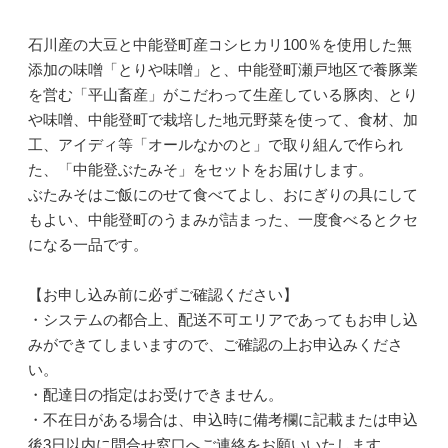
石川産の大豆と中能登町産コシヒカリ100％を使用した無
添加の味噌「とりや味噌」と、中能登町瀬戸地区で養豚業
を営む「平山畜産」がこだわって生産している豚肉、とり
や味噌、中能登町で栽培した地元野菜を使って、食材、加
工、アイディ等「オールなかのと」で取り組んで作られ
た、「中能登ぶたみそ」をセットをお届けします。
ぶたみそはご飯にのせて食べてよし、おにぎりの具にして
もよい、中能登町のうまみが詰まった、一度食べるとクセ
になる一品です。
【お申し込み前に必ずご確認ください】
・システムの都合上、配送不可エリアであってもお申し込
みができてしまいますので、ご確認の上お申込みくださ
い。
・配達日の指定はお受けできません。
・不在日がある場合は、申込時に備考欄に記載または申込
後3日以内に問合せ窓口へご連絡をお願いいたします。