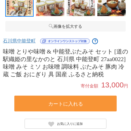
画像を拡大する
石川県中能登町
？
味噌 とりや味噌 & 中能登ぶたみそ セット [道の
駅織姫の里なかのと 石川県 中能登町 27aa0022]
味噌 みそ ミソ お味噌 調味料 ぶたみそ 豚肉 冷
蔵 ご飯 おにぎり 具 国産 ふるさと納税
13,000
寄付金額
円
カートに入れる
お気に入りに追加