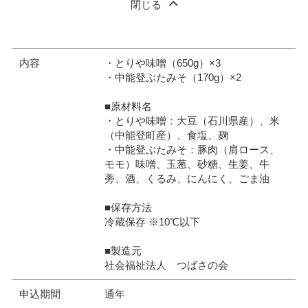
閉じる
内容
・とりや味噌（650g）×3
・中能登ぶたみそ（170g）×2
■原材料名
・とりや味噌：大豆（石川県産）、米
（中能登町産）、食塩、麹
・中能登ぶたみそ：豚肉（肩ロース、
モモ）味噌、玉葱、砂糖、生姜、牛
蒡、酒、くるみ、にんにく、ごま油
■保存方法
冷蔵保存 ※10℃以下
■製造元
社会福祉法人 つばさの会
申込期間
通年