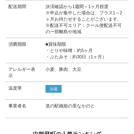
配送期間
決済確認から1週間～1ヶ月程度
※申込が集中した場合は、プラス1～2
ヶ月お待たせすることがございます。
※配送不可エリア：クール便配送不可
の一部離島や地域
消費期限
■賞味期限
・とりや味噌：約5ヶ月
・ぶたみそ：約30日（1ヶ月）
アレルギー表
小麦、豚肉、大豆
示
温度帯
冷蔵
事業者名
道の駅織姫の里なかのと