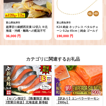
国産刺身 北陸刺身 富山刺身 国産
昆布締め 北陸昆布締め 富山昆布
締め 昆布締めセット※北海道・沖
縄・離島への配送不可 ◇
富山県魚津市
富山県魚津市
超厚切り銀鱈西京漬 12切入 ※北
K24 純金 ネックレス ペタルチェ
海道・沖縄・離島への配送不可
ーン 0.2φ 45cm｜純金 ゴールド
24金 K24日本製 アクセサリー ネ
36,000 円
190,000 円
ックレス ジュエリー レディース
メンズ ファッション ギフト プレ
ゼント 贈答用 ご褒美 贅沢 ゴール
ドネックレス ゴールドアクセサリ
ー K24ネックレス K24アクセサリ
ー 富山 富山県 魚津市 ※沖縄への
カテゴリに関連するお礼品
配送不可
【セゾン限定】【数量限定 最短
【訳あり】エンペラーサーモン
3営業日発送】北海道産 新巻鮭
【900g】