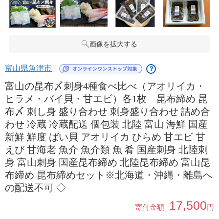
画像を拡大する
富山県魚津市
？
富山の昆布〆刺身4種食べ比べ（アオリイカ・
ヒラメ・バイ貝・甘エビ）各1枚 昆布締め 昆
布〆 刺し身 盛り合わせ 刺身盛り合わせ 詰め合
わせ 冷蔵 冷蔵配送 個包装 北陸 富山 海鮮 国産
新鮮 鮮度 ばい貝 アオリイカ ひらめ 甘エビ 甘
えび 甘海老 魚介 魚介類 魚 肴 国産刺身 北陸刺
身 富山刺身 国産昆布締め 北陸昆布締め 富山昆
布締め 昆布締めセット※北海道・沖縄・離島へ
の配送不可 ◇
17,500
寄付金額
円