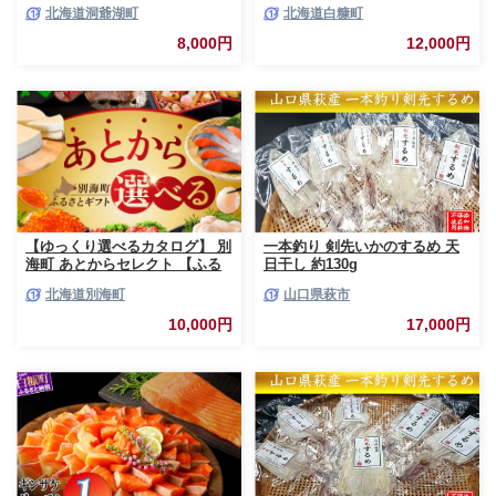
低温熟成 切身 1袋 (約650～
北海道洞爺湖町
北海道白糠町
700g/5～7切入) 最短配送 北海
道 秋鮭 小分け 鮭 さけ しゃけ
8,000円
12,000円
シャケ 中塩 海鮮 冷凍 お弁当
真空パック おかず 魚貝類 サー
モン サケ
【ゆっくり選べるカタログ】 別
一本釣り 剣先いかのするめ 天
海町 あとからセレクト 【ふる
日干し 約130g
さとギフト】 寄附1万円相当 あ
北海道別海町
山口県萩市
とから選べる！ ギフト いくら
ほたて 海鮮 牛肉 ケーキ アイス
10,000円
17,000円
【BY0000010】（ 後から選べ
る カタログ カタログポイント
カタログギフト あとからカタロ
グ あとからカタログポイント
あとからカタログギフト ふるさ
と納税 ）