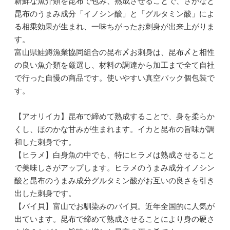
新鮮な魚介類を昆布で包み、熟成させることで、さかなと
昆布のうまみ成分「イノシン酸」と「グルタミン酸」によ
る相乗効果が生まれ、一味ちがったお刺身が出来上がりま
す。
富山県鮭鱒漁業協同組合の昆布〆お刺身は、昆布〆と相性
の良い魚介類を厳選し、材料の調達から加工まで全て自社
で行った自慢の商品です。使いやすい真空パック個包装で
す。
【アオリイカ】昆布で締めて熟成することで、身を柔らか
くし、ほのかな甘みが生まれます。イカと昆布の旨味が調
和した刺身です。
【ヒラメ】白身魚の中でも、特にヒラメは熟成させること
で美味しさがアップします。ヒラメのうまみ成分イノシン
酸と昆布のうまみ成分グルタミン酸がお互いの良さを引き
出した刺身です。
【バイ貝】富山でお馴染みのバイ貝。近年全国的に人気が
出ています。昆布で締めて熟成させることにより身の硬さ