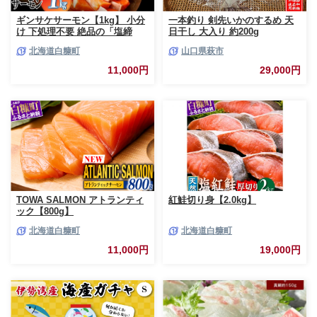
ギンサケサーモン【1kg】 小分
一本釣り 剣先いかのするめ 天
け 下処理不要 絶品の「塩締
日干し 大入り 約200g
め」レシピ ふるさと納税 海鮮
北海道白糠町
山口県萩市
サーモン 鮭 魚 銀鮭 刺身 生食
用 さけ サケ ふるさと ランキン
11,000円
29,000円
グ 人気 魚介類 魚介 北海道 白
糠町
TOWA SALMON アトランティ
紅鮭切り身【2.0kg】
ック【800g】
北海道白糠町
北海道白糠町
11,000円
19,000円