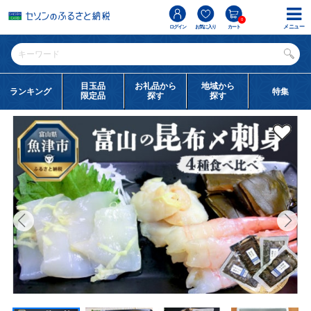
0
メニュー
ログイン
お気に入り
カート
目玉品
お礼品から
地域から
ランキング
特集
限定品
探す
探す