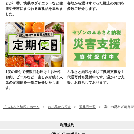
とが一番。快眠やダイエットなど健
各地から選りすぐった極上のお肉を
康や美容にまつわる返礼品を集めま
多数ご紹介します。
した。
1度の寄付で複数回お届け！お米や
ふるさと納税を通じて復興支援を！
お肉、ビールなど、楽しみが続く人
代理寄付も受付中です。温かいご支
気の定期便を一挙ご紹介いたしま
援、お待ちしております。
す。
「ふるさと納税」ホーム
お礼品から探す
返礼品一覧
富山の昆布〆刺身4種
利用規約