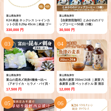
富山県魚津市
富山県魚津市
K24 純金 ネックレス シャインカ
【自家焙煎珈琲】とみかわのドリ
ット小豆 0.29φ 45cm｜純金 ゴー
ップコーヒー50袋（5種）
ルド 24金 K24日本製 アクセサリ
330,000 円
30,500 円
ー ネックレス ジュエリー レディ
ース メンズ ファッション ギフト
プレゼント 贈答用 ご褒美 贅沢 ゴ
ールドネックレス ゴールドアクセ
サリー K24ネックレス K24アクセ
サリー 富山 富山県 魚津市 ※沖縄
への配送不可
富山県魚津市
富山県魚津市
富山の昆布〆刺身4種食べ比べ
魚津の麦茶 350ml 24本 ｜麦茶 六
（アオリイカ・ヒラメ・バイ貝・
条麦茶 お茶 ペットボトル 茶 清涼
甘エビ）各1枚 昆布締め 昆布〆
飲料水 六条麦茶 北アルプス 水
17,500 円
12,000 円
刺し身 盛り合わせ 刺身盛り合わ
【 むぎ茶 】
せ 詰め合わせ 冷蔵 冷蔵配送 個包
装 北陸 富山 海鮮 国産 新鮮 鮮度
ばい貝 アオリイカ ひらめ 甘エビ
甘えび 甘海老 魚介 魚介類 魚 肴