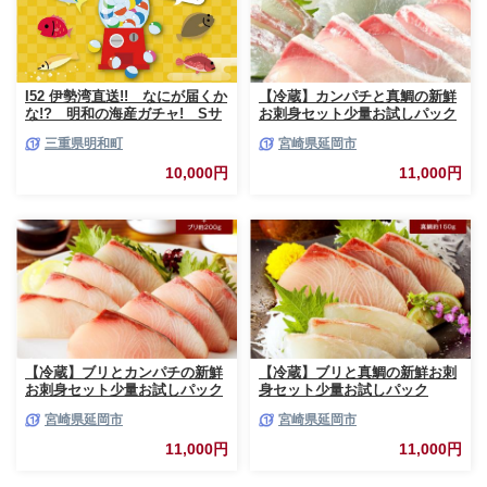
I52 伊勢湾直送!! なにが届くか
【冷蔵】カンパチと真鯛の新鮮
な!? 明和の海産ガチャ! Sサ
お刺身セット少量お試しパック
イズ
N019-YA193
三重県明和町
宮崎県延岡市
10,000円
11,000円
【冷蔵】ブリとカンパチの新鮮
【冷蔵】ブリと真鯛の新鮮お刺
お刺身セット少量お試しパック
身セット少量お試しパック
N019-YA194
N019-YA195
宮崎県延岡市
宮崎県延岡市
11,000円
11,000円