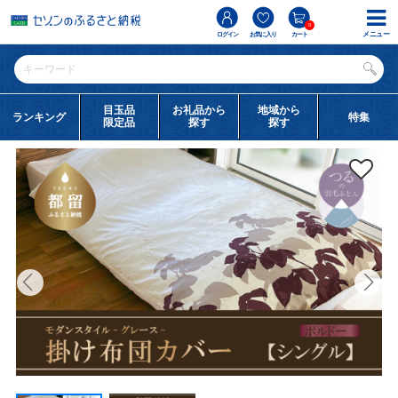
0
メニュー
ログイン
お気に入り
カート
目玉品
お礼品から
地域から
ランキング
特集
限定品
探す
探す