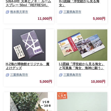
S064-049_天草ヒノキ・ ルーム
H-1図録「浮世絵から見る海
スプレー 50ml「REFRESH」
女」
熊本県天草市
三重県鳥羽市
11,000円
5,000円
H-2海の博物館オリジナル 魔
I-1図録「浮世絵から見る海女」
よけグッズ
と写真集「海女、海神に願う」
三重県鳥羽市
三重県鳥羽市
5,000円
10,000円