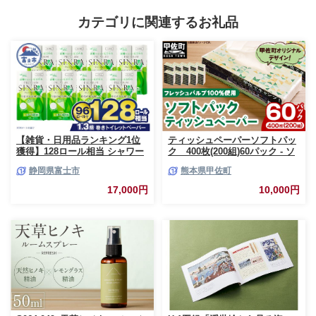
カテゴリに関連するお礼品
【雑貨・日用品ランキング1位
ティッシュペーパーソフトパッ
獲得】128ロール相当 シャワー
ク 400枚(200組)60パック - ソ
トイレに最適 トイレットペーパ
フトパック ティッシュ ペーパ
静岡県富士市
熊本県甲佐町
ー ダブル プレミアムシンラ 96
ー 生活用品 雑貨 日用品 必需品
ロール (12R×8パック) 配達時間
紙 常備品 まとめ買い 備蓄 防災
17,000円
10,000円
指定可能 1.3倍巻き トイレット
ストック 熊本県 甲佐町【ZC】
ペーパー 日用品 トイレットペ
【価格改定XB】
ーパー 生活用品 トイレットペ
ーパー 人気 おすすめ [sf001-
012]