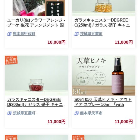
ユーカリ(生)フラワーアレンジ -
ガラスキャニスターDEGREE
ブーケ 生花 アレンジメント 国
C(250ml) / ガラス 硝子 キャニ
産 熊本県産 切り花 15～20本 イ
スター DEGREE ハンドメイド
熊本県甲佐町
茨城県五霞町
ンテリア 虫よけ作用 人気 おす
耐熱 一生もの 職人 こだわり
すめ 熊本県 甲佐町
JIDA デザインミュージアムセ
10,000円
11,000円
レクション 茨城県 五霞町
ガラスキャニスターDEGREE
S064-050_天草ヒノキ・ アウト
D(200ml) / ガラス 硝子 キャニ
ドア スプレー 50ml 「with
スター DEGREE ハンドメイド
NATURE」
茨城県五霞町
熊本県天草市
耐熱 一生もの 職人 こだわり
JIDA デザインミュージアムセ
11,000円
11,000円
レクション 茨城県 五霞町