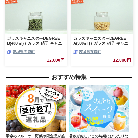
ガラスキャニスターDEGREE
ガラスキャニスターDEGREE
B(400ml) / ガラス 硝子 キャニ
A(500ml) / ガラス 硝子 キャニ
スター DEGREE ハンドメイド
スター DEGREE ハンドメイド
茨城県五霞町
茨城県五霞町
耐熱 一生もの 職人 こだわり
耐熱 一生もの 職人 こだわり
JIDA デザインミュージアムセ
JIDA デザインミュージアムセ
12,000円
12,000円
レクション 茨城県 五霞町
レクション 茨城県 五霞町
おすすめ特集
季節のフルーツ・野菜や限定品が盛
暑さが厳しいこの時期にぴったりな