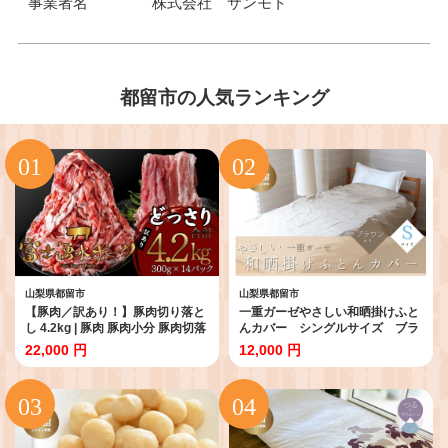
事業者名
株式会社 サンモト
都留市の人気ランキング
山梨県都留市
山梨県都留市
【豚肉／訳あり！】豚肉切り落と
一重ガーゼやさしい和晒掛けふと
し 4.2kg | 豚肉 豚肉小分 豚肉切落
んカバー シングルサイズ ブラ
豚肉カレー 豚肉炒め 豚肉炒飯 豚
ウン ガーゼ生地 綿100％ 洗
22,000 円
12,000 円
肉料理 ぶたにく ブタニク 小分け
える
使いやすい 豚 切り落し 冷凍配送
山梨県産 富士湧水ポーク