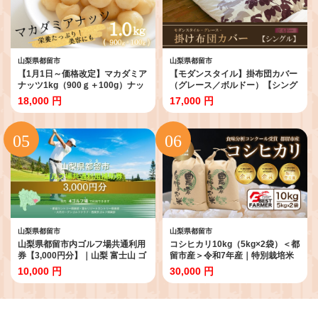
山梨県都留市
山梨県都留市
【1月1日～価格改定】マカダミア
【モダンスタイル】掛布団カバー
ナッツ1kg（900ｇ＋100g）ナッ
（グレース／ボルドー）【シング
ツ おつまみ ロースト加工 健
ル：150ｃｍ×210ｃｍ】【サンモ
18,000 円
17,000 円
康 美容
ト】
山梨県都留市
山梨県都留市
山梨県都留市内ゴルフ場共通利用
コシヒカリ10kg（5kg×2袋）＜都
券【3,000円分】｜山梨 富士山 ゴ
留市産＞令和7年産｜特別栽培米
ルフ golf 補助券 チケット ゴルフ
入賞 米 コンクール 金賞受賞 農家
10,000 円
30,000 円
プレー券 ゴルフ場利用券 GOLF
直送 こしひかり 米 こめ お米 新米
GOLUFU