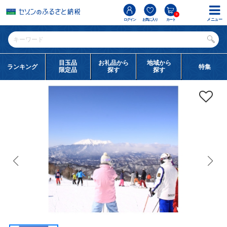
0
メニュー
ログイン
お気に入り
カート
目玉品
お礼品から
地域から
ランキング
特集
限定品
探す
探す