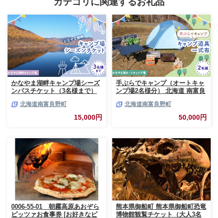
カテゴリに関連するお礼品
かなやま湖畔キャンプ場シーズ
手ぶらでキャンプ（オートキャ
ンパスチケット（3名様まで）
ンプ場2名様分） 北海道 南富良
北海道 南富良野町 キャンプ か
野町 オートキャンプ キャンプ
北海道南富良野町
北海道南富良野町
なやま湖 宿泊券 入場券 シーズ
かなやま湖 宿泊券 チケット 入
ン券 大浴場 トイレ
場券 体験チケット ドックラン
15,000円
50,000円
0006-55-01 朝霧高原あおぞら
熊本県御船町 熊本県御船町恐竜
ピッツァお食事券 [お好きなピ
博物館観覧チケット（大人3名