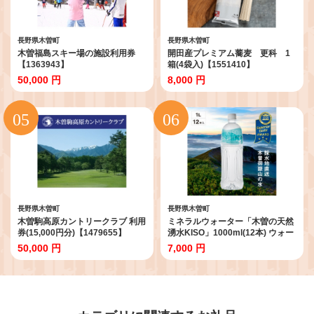
長野県木曽町
長野県木曽町
木曽福島スキー場の施設利用券
開田産プレミアム蕎麦 更科 1
【1363943】
箱(4袋入)【1551410】
50,000 円
8,000 円
長野県木曽町
長野県木曽町
木曽駒高原カントリークラブ 利用
ミネラルウォーター「木曽の天然
券(15,000円分)【1479655】
湧水KISO」1000ml(12本) ウォー
ターツリーボトル【1453706】
50,000 円
7,000 円