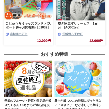
こじゅうろうキッズランド パス
空き家見守りサービス 1回
ポート (6ヶ月間有効)【51002】
分 [AQ001ya]
宮城県白石市
茨城県八千代町
12,000円
12,000円
おすすめ特集
季節のフルーツ・野菜や限定品が盛
暑さが厳しいこの時期にぴったりな
りだくさん！8月までの返礼品を見
アイスやゼリーなど涼しくて美味し