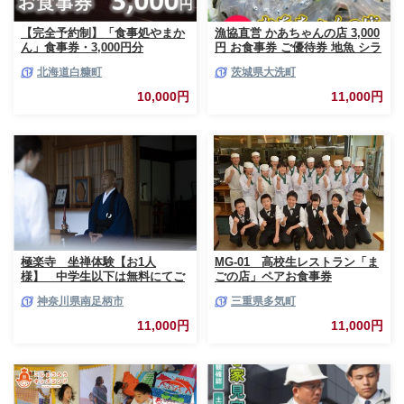
【完全予約制】「食事処やまか
漁協直営 かあちゃんの店 3,000
ん」食事券・3,000円分
円 お食事券 ご優待券 地魚 シラ
ス 生シラス丼 漁師料理 旬の魚
北海道白糠町
茨城県大洗町
10,000円
11,000円
極楽寺 坐禅体験【お1人
MG-01 高校生レストラン「ま
様】 中学生以下は無料にてご
ごの店」ペアお食事券
一緒にご参加いただけます【 神
神奈川県南足柄市
三重県多気町
奈川県 南足柄市 】
11,000円
11,000円