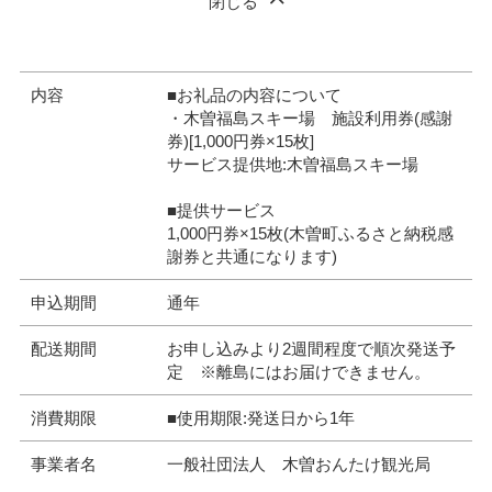
閉じる
内容
■お礼品の内容について
・木曽福島スキー場 施設利用券(感謝
券)[1,000円券×15枚]
サービス提供地:木曽福島スキー場
■提供サービス
1,000円券×15枚(木曽町ふるさと納税感
謝券と共通になります)
申込期間
通年
配送期間
お申し込みより2週間程度で順次発送予
定 ※離島にはお届けできません。
消費期限
■使用期限:発送日から1年
事業者名
一般社団法人 木曽おんたけ観光局