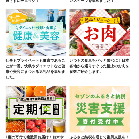
逃さずにチェック！
いスイーツを集めました！
仕事もプライベートも健康であるこ
いつもの食卓をパッと贅沢に！日本
とが一番。快眠やダイエットなど健
各地から選りすぐった極上のお肉を
康や美容にまつわる返礼品を集めま
多数ご紹介します。
した。
1度の寄付で複数回お届け！お米や
ふるさと納税を通じて復興支援を！