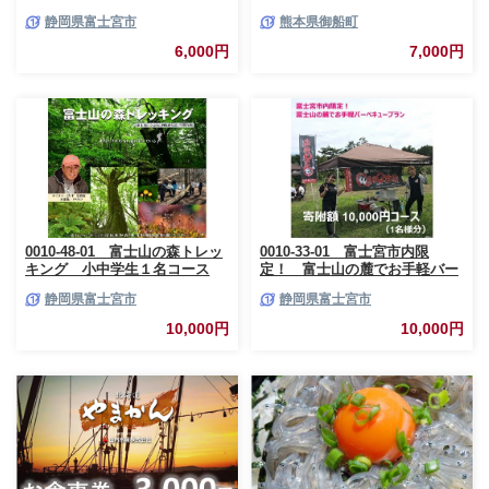
ッツァ1枚]
様） 《30日以内に出荷予定(土
静岡県富士宮市
熊本県御船町
日祝除く)》 熊本県御船町恐竜
博物館
6,000円
7,000円
0010-48-01 富士山の森トレッ
0010-33-01 富士宮市内限
キング 小中学生１名コース
定！ 富士山の麓でお手軽バー
ベキュープラン 1万円コース
静岡県富士宮市
静岡県富士宮市
（BBQ1人前）
10,000円
10,000円