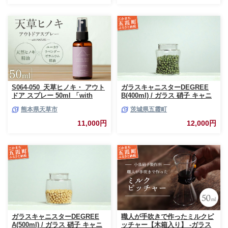
S064-050_天草ヒノキ・ アウト
ガラスキャニスターDEGREE
ドア スプレー 50ml 「with
B(400ml) / ガラス 硝子 キャニ
NATURE」
スター DEGREE ハンドメイド
熊本県天草市
茨城県五霞町
耐熱 一生もの 職人 こだわり
JIDA デザインミュージアムセ
11,000円
12,000円
レクション 茨城県 五霞町
ガラスキャニスターDEGREE
職人が手吹きで作ったミルクピ
A(500ml) / ガラス 硝子 キャニ
ッチャー【木箱入り】 -ガラス