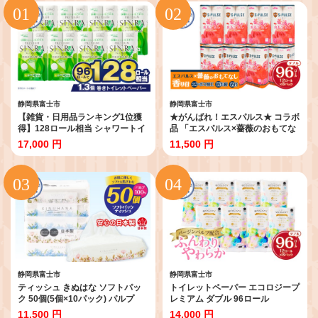
静岡県富士市
静岡県富士市
【雑貨・日用品ランキング1位獲
★がんばれ！エスパルス★ コラボ
得】128ロール相当 シャワートイ
品 「エスパルス×薔薇のおもてな
レに最適 トイレットペーパー ダ
し」 トイレットペーパー ダブル
17,000 円
11,500 円
ブル プレミアムシンラ 96ロール
96ロール (12R×8パック) 超吸水
(12R×8パック) 配達時間指定可能
ふんわり 柄付き 薔薇の香り 消臭
1.3倍巻き トイレットペーパー 日
再生紙 日用品 消耗品 生活用品 富
用品 トイレットペーパー 生活用
士市 [sf023-018]
品 トイレットペーパー 人気 おす
すめ [sf001-012]
静岡県富士市
静岡県富士市
ティッシュ きぬはな ソフトパッ
トイレットペーパー エコロジープ
ク 50個(5個×10パック) パルプ
レミアム ダブル 96ロール
100％ コンパクト ティッシュ 箱
(12R×8P) ふんわり 大容量 トイレ
11,500 円
14,000 円