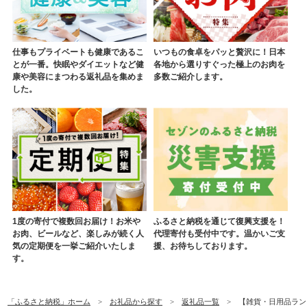
仕事もプライベートも健康であるこ
いつもの食卓をパッと贅沢に！日本
とが一番。快眠やダイエットなど健
各地から選りすぐった極上のお肉を
康や美容にまつわる返礼品を集めま
多数ご紹介します。
した。
1度の寄付で複数回お届け！お米や
ふるさと納税を通じて復興支援を！
お肉、ビールなど、楽しみが続く人
代理寄付も受付中です。温かいご支
気の定期便を一挙ご紹介いたしま
援、お待ちしております。
す。
「ふるさと納税」ホーム
お礼品から探す
返礼品一覧
【雑貨・日用品ランキ