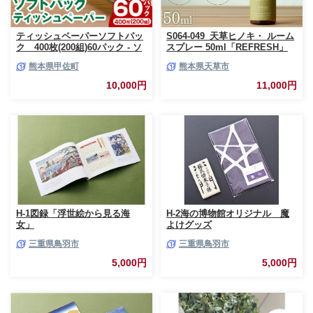
ティッシュペーパーソフトパッ
S064-049_天草ヒノキ・ ルーム
ク 400枚(200組)60パック - ソ
スプレー 50ml「REFRESH」
フトパック ティッシュ ペーパ
熊本県甲佐町
熊本県天草市
ー 生活用品 雑貨 日用品 必需品
紙 常備品 まとめ買い 備蓄 防災
10,000円
11,000円
ストック 熊本県 甲佐町【ZC】
【価格改定XB】
H-1図録「浮世絵から見る海
H-2海の博物館オリジナル 魔
女」
よけグッズ
三重県鳥羽市
三重県鳥羽市
5,000円
5,000円