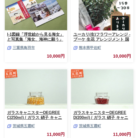
I-1図録「浮世絵から見る海女」
ユーカリ(生)フラワーアレンジ -
と写真集「海女、海神に願う」
ブーケ 生花 アレンジメント 国
産 熊本県産 切り花 15～20本 イ
三重県鳥羽市
熊本県甲佐町
ンテリア 虫よけ作用 人気 おす
すめ 熊本県 甲佐町
10,000円
10,000円
ガラスキャニスターDEGREE
ガラスキャニスターDEGREE
C(250ml) / ガラス 硝子 キャニ
D(200ml) / ガラス 硝子 キャニ
スター DEGREE ハンドメイド
スター DEGREE ハンドメイド
茨城県五霞町
茨城県五霞町
耐熱 一生もの 職人 こだわり
耐熱 一生もの 職人 こだわり
JIDA デザインミュージアムセ
JIDA デザインミュージアムセ
11,000円
11,000円
レクション 茨城県 五霞町
レクション 茨城県 五霞町