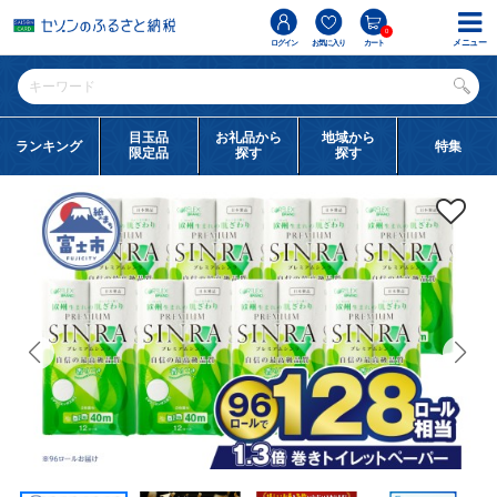
0
メニュー
ログイン
お気に入り
カート
目玉品
お礼品から
地域から
ランキング
特集
限定品
探す
探す