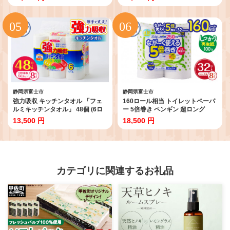
なし フィルム包装 ティッシュペ
ットペーパー 備蓄 防災 災害 トイ
ーパー 花柄 富士山の天然水 ティ
レットペーパー ベビーローズの香
ッシュ 国産 防災 ティッシュペー
り 日用品 トイレットペーパー 純
パー 備蓄 日用品 生活用品 消耗品
パルプ配合 日用品 生活用品 トイ
静岡県 富士市 [sf002-387]
レットペーパー 日用品 消耗品 富
士市 [sf002-122]
静岡県富士市
静岡県富士市
強力吸収 キッチンタオル 「フェ
160ロール相当 トイレットペーパ
ルミキッチンタオル」 48個 (6ロ
ー 5倍巻き ペンギン 超ロング
ール×8パック) (1ロール 2枚重ね
32R(ロール) シングル 再生紙 芯な
13,500 円
18,500 円
50カット) 厚手 丈夫 キッチンペー
し無地 備蓄 日用品 静岡県富士市
パー クッキングペーパー クッキ
送料無料 [sf002-243]
ングタオル ペーパータオル 備蓄
日用品 生活用品 消耗品 富士市
[sf002-119]
カテゴリに関連するお礼品