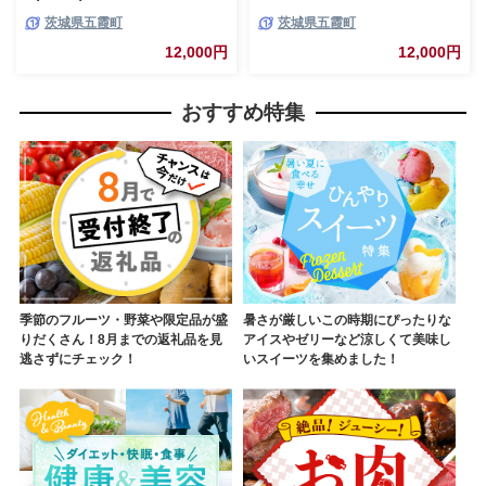
スター DEGREE ハンドメイド
コーヒー カフェ 手作り ハンド
茨城県五霞町
茨城県五霞町
耐熱 一生もの 職人 こだわり
メイド ミルクポット ミルク入
JIDA デザインミュージアムセ
れ クリーマー ギフト プレゼン
12,000円
12,000円
レクション 茨城県 五霞町
ト 雑貨 キッチン 日用品 キッチ
ン用品 日本製 おしゃれ 小泉硝
子製作所
おすすめ特集
季節のフルーツ・野菜や限定品が盛
暑さが厳しいこの時期にぴったりな
りだくさん！8月までの返礼品を見
アイスやゼリーなど涼しくて美味し
逃さずにチェック！
いスイーツを集めました！