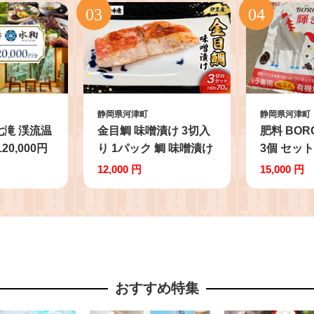
静岡県河津町
静岡県河津町
七滝 渓流温
金目鯛 味噌漬け 3切入
肥料 BOR
20,000円
り 1パック 鯛 味噌漬け
3個 セット
行券 温泉
味噌 田舎味噌 金目鯛
級 馬糞 
12,000 円
15,000 円
ル
魚 魚介 おかず 真空パ
デニング 
ック 冷凍 静岡県 河津
町
おすすめ特集