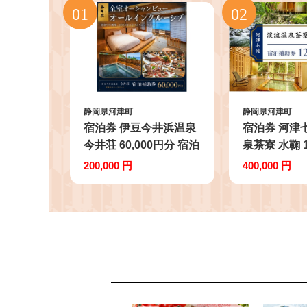
静岡県河津町
静岡県河津町
宿泊券 伊豆今井浜温泉
宿泊券 河津
今井荘 60,000円分 宿泊
泉茶寮 水鞠 1
補助券 旅行 旅行券 温
分 補助券 旅
200,000 円
400,000 円
泉宿 高級宿
宿 旅館 ホテ