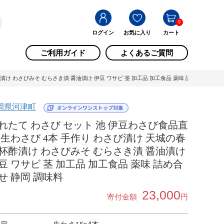
0
ログイン
お気に入り
カート
ご利用ガイド
よくあるご質問
漬け わさびみそ むらさき漬 醤油漬け 伊豆 ワサビ 茎 加工品 加工食品 薬味 詰め合わせ 静岡
岡県河津町
れたて わさび セット 池 伊豆わさび食品直
 生わさび 4本 手作り わさび漬け 天城の春
杯酢漬け わさびみそ むらさき漬 醤油漬け
豆 ワサビ 茎 加工品 加工食品 薬味 詰め合
せ 静岡 調味料
23,000
寄付金額
円