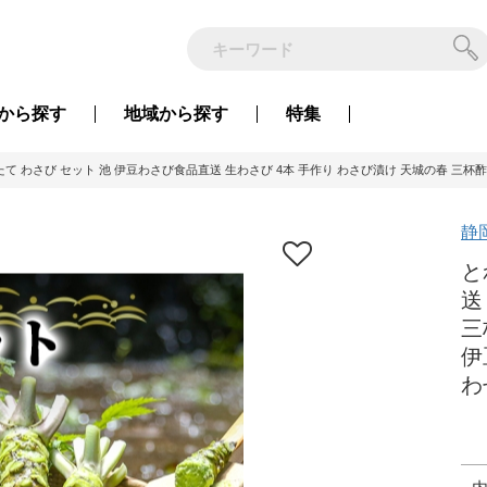
から
探す
地域から
探す
特集
て わさび セット 池 伊豆わさび食品直送 生わさび 4本 手作り わさび漬け 天城の春 三杯酢
静
と
送
三
伊
わ