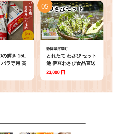
静岡県河津町
Oの輝き 15L
とれたて わさび セット
 バラ専用 高
池 伊豆わさび食品直送
有機堆肥 ガー
生わさび 4本 手作り わ
23,000 円
土壌改良
さび漬け 天城の春 三杯
酢漬け わさびみそ むら
さき漬 醤油漬け 伊豆
ワサビ 茎 加工品 加工
食品 薬味 詰め合わせ
静岡 調味料