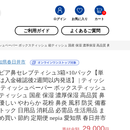
0
ログイン
お気に入り
カート
ご利用ガイド
よくあるご質問
ーパー ボックスティッシュ 箱ティッシュ 国産 保湿 濃厚保湿 高品質 鼻に優しい やわらか 花
知県春日井市
ピア鼻セレブティシュ3箱×10パック【単
は入金確認後2週間以内発送】 | ティッシ
 ティッシュペーパー ボックスティッシュ
ティッシュ 国産 保湿 濃厚保湿 高品質 鼻
優しい やわらか 花粉 鼻炎 風邪 防災 備蓄
トック 日用品 消耗品 必需品 生活用品 ま
め買い 節約 定期便 nepia 愛知県 春日井市
29,000
寄付金額
円