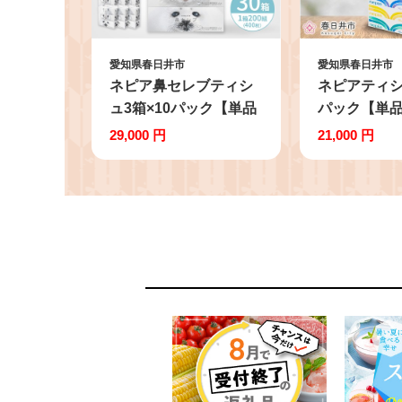
愛知県春日井市
愛知県春日井市
ネピア鼻セレブティシ
ネピアティシ
ュ3箱×10パック【単品
パック【単
は入金確認後2週間以内
認後2週間以
29,000 円
21,000 円
発送】 | ティッシュ テ
ティッシュ 
ィッシュペーパー ボッ
ペーパー ボ
クスティッシュ 箱ティ
ッシュ 箱テ
ッシュ 国産 保湿 濃厚
産 60箱 18
保湿 高品質 鼻に優しい
100% 高品
やわらか 花粉 鼻炎 風
新生活 防災 
邪 防災 備蓄 ストック
ック 日用品 
日用品 消耗品 必需品
需品 生活用
生活用品 まとめ買い 節
い 節約 定期便
約 定期便 nepia 愛知県
知県 春日井
春日井市