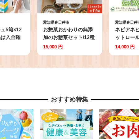
愛知県春日井市
愛知県春日井
ュ5箱×12
お惣菜おかわりの無添
ネピアネ
品は入金確
加のお惣菜セット/12種
ットロール
内発送】 |
類各1個合計12個のセ
ブル×6パ
15,000 円
14,000 円
ティッシュ
ット | 惣菜 おかず お惣
入金確認後
ックスティ
菜 おそうざい 肉じゃが
送】 | テ
ィッシュ 国
筑前煮 黒酢酢豚 田舎煮
レットペー
0組 パルプ
照り焼きチキン 旨煮 ピ
ットロール
質 やわらか
リ辛炒め チャプチェ 五
ル ダブル 
備蓄 スト
目ひじき煮 さばの煮付
ふんわり 
おすすめ特集
消耗品 必
け ホイル焼き 冷凍食品
料 防災 
品 まとめ買
冷凍おかず 電子レンジ
日用品 消
 nepia 愛
レンチン 温めるだけ 手
生活用品 
市
軽 簡単 かんたん 時短
約 定期便 
お手軽 おつまみ 天然
春日井市
だし 無添加 詰め合わせ