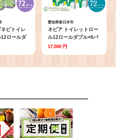
市
愛知県春日井市
ピネピトイレ
ネピア トイレットロー
12ロールダ
ル12ロールダブル×6パ
ック【単品は
ック【単品は入金確認
17,000 円
2週間以内発
後2週間以内発送】 | テ
ィッシュ トイ
ィッシュ トイレットペ
パー トイレ
ーパー トイレットロー
 国産 72ロー
ル 国産 72ロール ダブ
パルプ100%
ル プレミアムソフト パ
やわらか 無香
ルプ100% やわらか 無
備蓄 ストック
香料 防災 備蓄 ストッ
耗品 必需品
ク 日用品 消耗品 必需
まとめ買い 節
品 生活用品 まとめ買い
nepia 愛知県
節約 定期便 nepia 愛知
県 春日井市