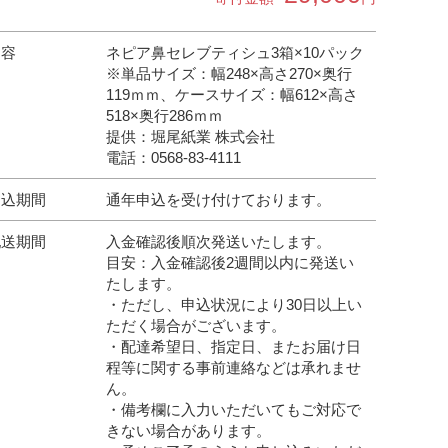
内容
ネピア鼻セレブティシュ3箱×10パック
※単品サイズ：幅248×高さ270×奥行
119ｍｍ、ケースサイズ：幅612×高さ
518×奥行286ｍｍ
提供：堀尾紙業 株式会社
電話：0568-83-4111
申込期間
通年申込を受け付けております。
配送期間
入金確認後順次発送いたします。
目安：入金確認後2週間以内に発送い
たします。
・ただし、申込状況により30日以上い
ただく場合がございます。
・配達希望日、指定日、またお届け日
程等に関する事前連絡などは承れませ
ん。
・備考欄に入力いただいてもご対応で
きない場合があります。