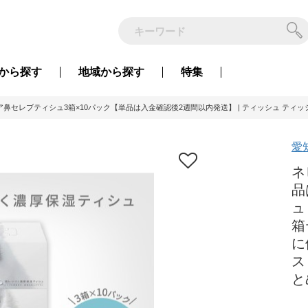
から
探す
地域から
探す
特集
鼻セレブティシュ3箱×10パック【単品は入金確認後2週間以内発送】 | ティッシュ ティッシュペ
愛
ネ
品
ュ
箱
に
ス
と