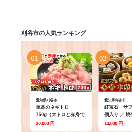
刈谷市の人気ランキング
愛知県刈谷市
愛知県刈谷市
至高のネギトロ
紅宝石 サフ
750g（大トロと赤身で
個入り ／ 焼
作る無添加たたき）マ
マイ 詰め合
20,000 円
13,000 円
グロ100％ ／ ネギトロ
中華 惣菜 冷