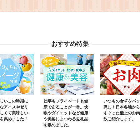
 手作り 台
ストラン 食事チケット
加 マグロ1
べ比べ 家庭
サラダバー 食べ放題 コ
脂不使用 
知県 お中
ーンスープ カレー デザ
粒感 食べ
.155
ート ドリンクバー 外食
鮮 CAS
家族利用 ランチ ディナ
丼 手巻き
おすすめ特集
ー 刈谷店 愛知県
安心 本物
No.250
愛知県 No.
しいこの時期に
仕事もプライベートも健
いつもの食卓をパッ
なアイスやゼリ
康であることが一番。快
沢に！日本各地から
しくて美味しい
眠やダイエットなど健康
すぐった極上のお肉
を集めました！
や美容にまつわる返礼品
数ご紹介します。
を集めました。