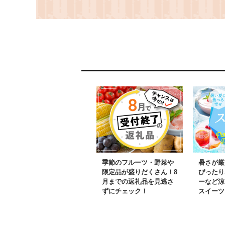
無添加 マグロ100％ 植
子レンジ調理
物油脂不使用 手刻み 粗
湾シェフ 食
挽き 粒感 食べごたえ
用 おかず 愛
冷凍海鮮 CAS冷凍 ネ
元 母の日 No
ギトロ丼 手巻き寿司 子
どもに安心 本物志向 海
鮮好き 愛知県 No.489
季節のフルーツ・野菜や
暑さが厳
限定品が盛りだくさん！8
ぴったり
月までの返礼品を見逃さ
ーなど涼
ずにチェック！
スイーツ