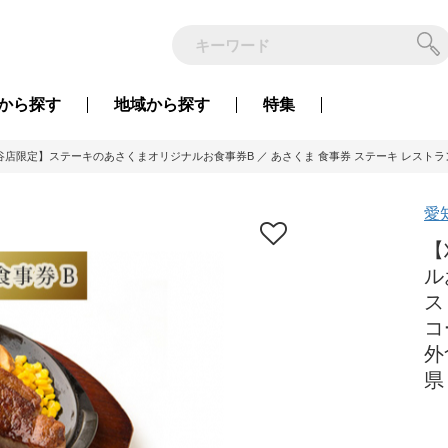
から
探す
地域から
探す
特集
谷店限定】ステーキのあさくまオリジナルお食事券B ／ あさくま 食事券 ステーキ レストラン 食
愛
【
ル
ス
コ
外
県 