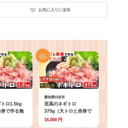
お気に入りに追加
愛知県刈谷市
ロ1.5kg
至高のネギトロ
赤身で作る無
375g（大トロと赤身で
 マグロ
作る無添加たたき）マ
15,000 円
 ネギトロ 無添
グロ100％ ／ ネギトロ