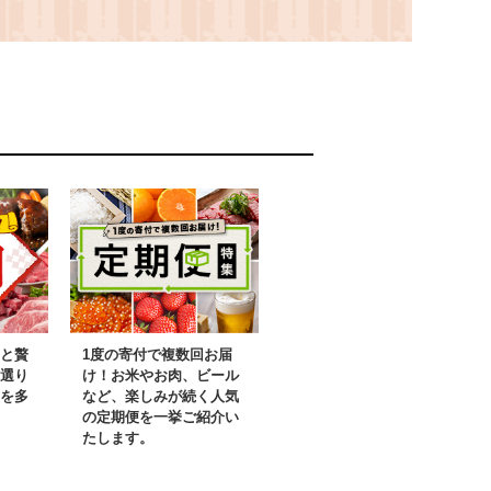
00％ 植物油
無添加 マグロ100％ 植
手刻み 粗挽き
物油脂不使用 手刻み 粗
ごたえ 冷凍海
挽き 粒感 食べごたえ
冷凍 ネギトロ
冷凍海鮮 CAS冷凍 ネ
寿司 子どもに
ギトロ丼 手巻き寿司 子
志向 海鮮好き
どもに安心 本物志向 海
492
鮮好き 愛知県 No.487
と贅
1度の寄付で複数回お届
選り
け！お米やお肉、ビール
を多
など、楽しみが続く人気
の定期便を一挙ご紹介い
たします。