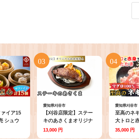
愛知県刈谷市
愛知県刈谷市
ァイア15
【刈谷店限定】ステー
至高のネギト
売 シュウ
キのあさくまオリジナ
大トロと
わせ 点心
ルお食事券A ／ あさく
添加たたき
13,000 円
35,000 円
凍食品 電
ま 食事券 ステーキ レ
100％ ／