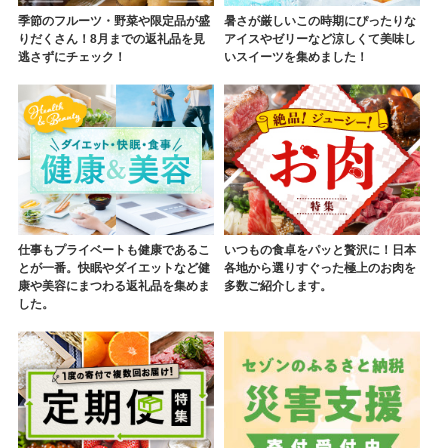
季節のフルーツ・野菜や限定品が盛
暑さが厳しいこの時期にぴったりな
りだくさん！8月までの返礼品を見
アイスやゼリーなど涼しくて美味し
逃さずにチェック！
いスイーツを集めました！
仕事もプライベートも健康であるこ
いつもの食卓をパッと贅沢に！日本
とが一番。快眠やダイエットなど健
各地から選りすぐった極上のお肉を
康や美容にまつわる返礼品を集めま
多数ご紹介します。
した。