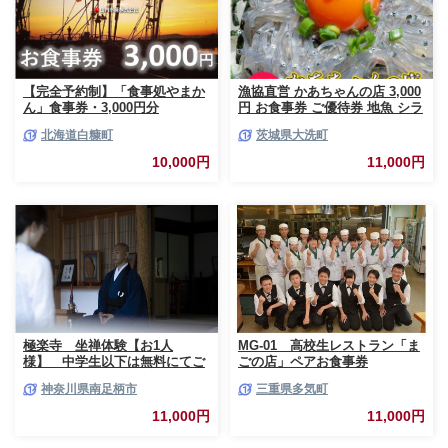
【完全予約制】「食事処やまか
漁協直営 かあちゃんの店 3,000
ん」食事券・3,000円分
円 お食事券 ご優待券 地魚 シラ
ス 生シラス丼 漁師料理 旬の魚
北海道白糠町
茨城県大洗町
10,000円
11,000円
極楽寺 坐禅体験【お1人
MG-01 高校生レストラン「ま
様】 中学生以下は無料にてご
ごの店」ペアお食事券
一緒にご参加いただけます【 神
神奈川県南足柄市
三重県多気町
奈川県 南足柄市 】
11,000円
11,000円