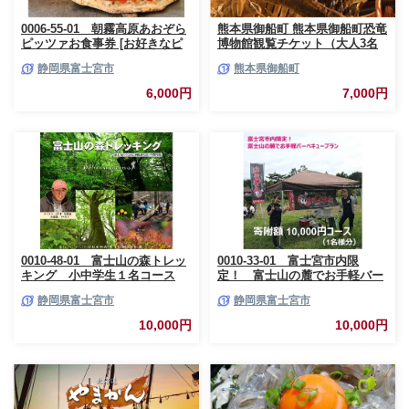
0006-55-01 朝霧高原あおぞら
熊本県御船町 熊本県御船町恐竜
ピッツァお食事券 [お好きなピ
博物館観覧チケット（大人3名
ッツァ1枚]
様） 《30日以内に出荷予定(土
静岡県富士宮市
熊本県御船町
日祝除く)》 熊本県御船町恐竜
博物館
6,000円
7,000円
0010-48-01 富士山の森トレッ
0010-33-01 富士宮市内限
キング 小中学生１名コース
定！ 富士山の麓でお手軽バー
ベキュープラン 1万円コース
静岡県富士宮市
静岡県富士宮市
（BBQ1人前）
10,000円
10,000円