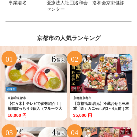
事業者名
医療法人社団洛和会 洛和会京都健診
センター
京都市の人気ランキング
京都府京都市
京都府京都市
【仁々木】テレビで多数紹介！｜
【京都祇園 岩元】冷蔵おせち三段
祇園ぽっちり 6個入（フルーツ大
重「匠」カニver. 約3～4人前｜本
福/祇をんににぎ）［ 京都 祇園 ス
格 料亭おせち 毎年完売必至 人気
10,000 円
35,000 円
イーツ お菓子 人気 おすすめ フル
［ 京都 祇園 老舗 料亭 完売必至の
ーツ 果物 くだもの おいしい 可愛
大人気おせち おすすめ 三段重 3人
い いちご あまおう ぶどう 栗 ギフ
4人 2027 正月 お祝い おせち お節
ト プレゼント 贈答 お取り寄せ ］
京おせち 京料理 グルメ お取り寄