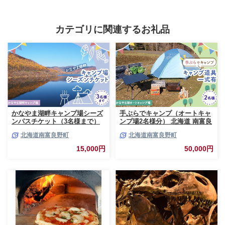
お酒 ギフト プレゼント 贈答 お取
チューハイ サワー レモンサワー
り寄せ 通販 送料無料 ふるさと納
お酒 晩酌 お取り寄せ 通販 送料無
税］
料 ふるさと納税 ］
カテゴリに関連するお礼品
かなやま湖畔キャンプ場シーズ
手ぶらでキャンプ（オートキャ
ンパスチケット（3名様まで）
ンプ場2名様分） 北海道 南富良
北海道 南富良野町 キャンプ か
野町 オートキャンプ キャンプ
北海道南富良野町
北海道南富良野町
なやま湖 宿泊券 入場券 シーズ
かなやま湖 宿泊券 チケット 入
ン券 大浴場 トイレ
場券 体験チケット ドックラン
15,000円
50,000円