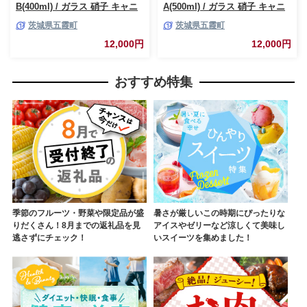
B(400ml) / ガラス 硝子 キャニ
A(500ml) / ガラス 硝子 キャニ
スター DEGREE ハンドメイド
スター DEGREE ハンドメイド
茨城県五霞町
茨城県五霞町
耐熱 一生もの 職人 こだわり
耐熱 一生もの 職人 こだわり
JIDA デザインミュージアムセ
JIDA デザインミュージアムセ
12,000円
12,000円
レクション 茨城県 五霞町
レクション 茨城県 五霞町
おすすめ特集
季節のフルーツ・野菜や限定品が盛
暑さが厳しいこの時期にぴったりな
りだくさん！8月までの返礼品を見
アイスやゼリーなど涼しくて美味し
逃さずにチェック！
いスイーツを集めました！