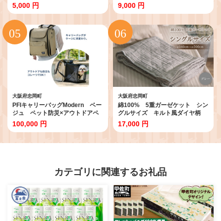
パンツ【1107875】
ナップル) 無添加【1751118】
5,000 円
9,000 円
大阪府忠岡町
大阪府忠岡町
PFIキャリーバッグModern ベー
綿100% 5重ガーゼケット シン
ジュ ペット防災×アウトドアペ
グルサイズ キルト風ダイヤ柄
ットキャリー【1643527】
グレー【1521528】
100,000 円
17,000 円
カテゴリに関連するお礼品