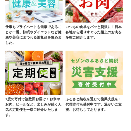
仕事もプライベートも健康であるこ
いつもの食卓をパッと贅沢に！日本
とが一番。快眠やダイエットなど健
各地から選りすぐった極上のお肉を
康や美容にまつわる返礼品を集めま
多数ご紹介します。
した。
1度の寄付で複数回お届け！お米や
ふるさと納税を通じて復興支援を！
お肉、ビールなど、楽しみが続く人
代理寄付も受付中です。温かいご支
気の定期便を一挙ご紹介いたしま
援、お待ちしております。
す。