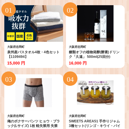
大阪府忠岡町
大阪府忠岡町
泉州産バスタオル4枚・4色セット
糖類オフの植物発酵(酵素)ドリン
【1109494】
ク「久遠」 500ml(25回分)
【1114969】
15,000 円
16,000 円
大阪府忠岡町
大阪府忠岡町
俺のボクサーパンツ ヒョウ・ブラ
SWEETS AREA51 手作りジャム
ック(Lサイズ) 1枚 軽失禁用 失禁
3種セット(リンゴ・キウイ・パイ