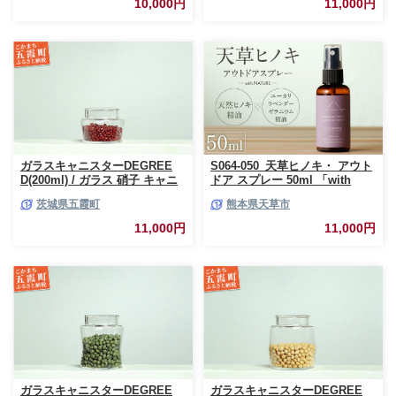
10,000円
11,000円
レクション 茨城県 五霞町
ガラスキャニスターDEGREE
S064-050_天草ヒノキ・ アウト
D(200ml) / ガラス 硝子 キャニ
ドア スプレー 50ml 「with
スター DEGREE ハンドメイド
NATURE」
茨城県五霞町
熊本県天草市
耐熱 一生もの 職人 こだわり
JIDA デザインミュージアムセ
11,000円
11,000円
レクション 茨城県 五霞町
ガラスキャニスターDEGREE
ガラスキャニスターDEGREE