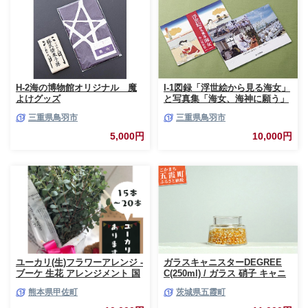
H-2海の博物館オリジナル 魔
I-1図録「浮世絵から見る海女」
よけグッズ
と写真集「海女、海神に願う」
三重県鳥羽市
三重県鳥羽市
5,000円
10,000円
ユーカリ(生)フラワーアレンジ -
ガラスキャニスターDEGREE
ブーケ 生花 アレンジメント 国
C(250ml) / ガラス 硝子 キャニ
産 熊本県産 切り花 15～20本 イ
スター DEGREE ハンドメイド
熊本県甲佐町
茨城県五霞町
ンテリア 虫よけ作用 人気 おす
耐熱 一生もの 職人 こだわり
すめ 熊本県 甲佐町
JIDA デザインミュージアムセ