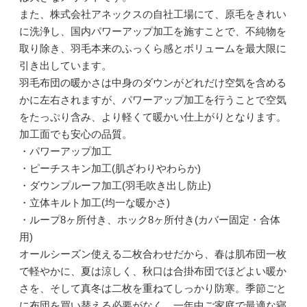
また、株式会社アネックスの自社工場にて、原毛をきれい
に洗浄し、国内パワーアップ加工を施すことで、不純物を
取り除き、羽毛本来のふっくら感とボリュームを最大限に
引き出しています。
羽毛布団の暖かさは中身のダウンがどれだけ空気を含める
かに左右されますが、パワーアップ加工を行うことで空気
をたっぷり含み、より軽くて暖かい仕上がりとなります。
加工面でも安心の品質。
・パワーアップ加工
・ピーチスキン加工(肌ざわりやわらか)
・ダウンプルーフ加工(羽毛吹き出し防止)
・立体キルト加工(均一な暖かさ)
・ループ8ヶ所付き、ホック8ヶ所付き(カバー固定・合体
用)
オールシーズン使える二枚合わせだから、春は肌布団一枚
で軽やかに、夏は涼しく、秋口は合掛布団でほどよい暖か
さを、そして真冬は二枚を重ねてしっかり防寒。季節ごと
に布団を買い替える必要がなく、一年中ご家庭で最適な寝