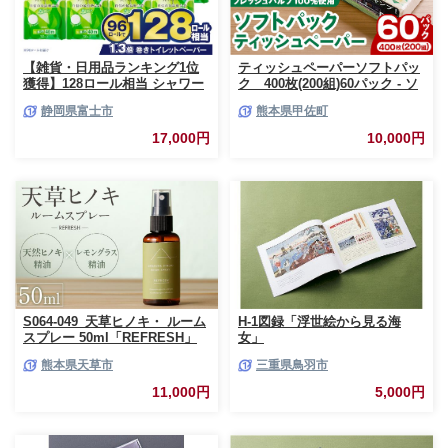
【雑貨・日用品ランキング1位
ティッシュペーパーソフトパッ
獲得】128ロール相当 シャワー
ク 400枚(200組)60パック - ソ
トイレに最適 トイレットペーパ
フトパック ティッシュ ペーパ
静岡県富士市
熊本県甲佐町
ー ダブル プレミアムシンラ 96
ー 生活用品 雑貨 日用品 必需品
ロール (12R×8パック) 配達時間
紙 常備品 まとめ買い 備蓄 防災
17,000円
10,000円
指定可能 1.3倍巻き トイレット
ストック 熊本県 甲佐町【ZC】
ペーパー 日用品 トイレットペ
【価格改定XB】
ーパー 生活用品 トイレットペ
ーパー 人気 おすすめ [sf001-
012]
S064-049_天草ヒノキ・ ルーム
H-1図録「浮世絵から見る海
スプレー 50ml「REFRESH」
女」
熊本県天草市
三重県鳥羽市
11,000円
5,000円