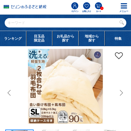
0
メニュー
ログイン
お気に入り
カート
目玉品
お礼品から
地域から
ランキング
特集
限定品
探す
探す