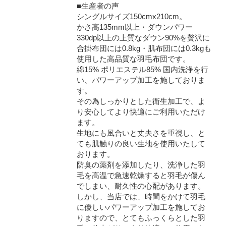
■生産者の声
シングルサイズ150cmx210cm。
かさ高135mm以上・ダウンパワー
330dp以上の上質なダウン90%を贅沢に
合掛布団には0.8kg・肌布団には0.3kgも
使用した高品質な羽毛布団です。
綿15% ポリエステル85% 国内洗浄を行
い、パワーアップ加工を施しておりま
す。
その為しっかりとした衛生加工で、よ
り安心してより快適にご利用いただけ
ます。
生地にも風合いと丈夫さを重視し、と
ても肌触りの良い生地を使用いたして
おります。
防臭の薬剤を添加したり、洗浄した羽
毛を高温で急速乾燥すると羽毛が傷ん
でしまい、耐久性の心配があります。
しかし、当店では、時間をかけて羽毛
に優しいパワーアップ加工を施してお
りますので、とてもふっくらとした羽