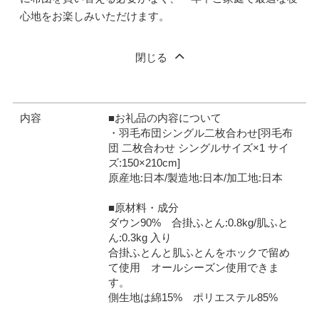
心地をお楽しみいただけます。
閉じる
内容
■お礼品の内容について
・羽毛布団シングル二枚合わせ[羽毛布
団 二枚合わせ シングルサイズ×1 サイ
ズ:150×210cm]
原産地:日本/製造地:日本/加工地:日本
■原材料・成分
ダウン90% 合掛ふとん:0.8kg/肌ふと
ん:0.3kg 入り
合掛ふとんと肌ふとんをホックで留め
て使用 オールシーズン使用できま
す。
側生地は綿15% ポリエステル85%