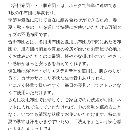
〈合掛布団〉・〈肌布団〉は、ホックで簡単に連結でき、
1枚の冬布団に早変わり。
季節や気温に応じて自在に組み合わせができるため、春・
夏・秋・冬の一年を通して快適にお使いいただける万能タ
イプの羽毛布団です。
合掛布団とは、冬用掛布団と夏用肌布団の中間にあたる布
団で、肌布団は初夏や真夏の冷房が効いたお部屋で心地よ
くお休みいただくのに最適。軽やかな掛け心地で、やさし
い感触がほっと安らぎを与えてくれます。
側生地は綿15%・ポリエステル85%を使用し、肌ざわりが
良く、カサカサとした不快な生地音もありません。
とにかく軽量で扱いやすく、毎日の寝具としてストレスな
くご使用いただけます。
さらに羽毛布団では珍しく、ご家庭でのお洗濯が可能。ネ
ットに入れて洗っていただければ、中の羽毛を傷めること
なく、いつでも清潔な状態でお使いいただけます。特に春
夏の季節は汗をかきやすいため、「洗える」という安心感
は大きなメリットです。