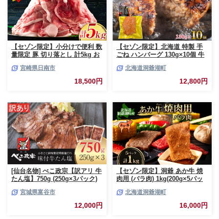
【セゾン限定】小分けで便利 数
【セゾン限定】北海道 特製 手
量限定 豚 切り落とし 計5kg お
ごね ハンバーグ 130g×10個 牛
肉 豚肉 ポーク 国産 小分け 真
肉 豚肉 合挽 挽肉 ミンチ 国産
宮崎県日南市
北海道洞爺湖町
空パック 個包装 万能食材 おす
肉屋 手作り 小分け ジューシー
すめ おかず 食品 炒め物 お弁当
おかず 本格的 簡単 調理 グルメ
18,500円
12,800円
豚丼 豚しゃぶ しゃぶしゃぶ 焼
お取り寄せ お肉屋 たどころ 送
肉 お祝い 記念日 ギフト 贈り物
料無料
贈答 プレゼント おすそ分け 宮
崎県 日南市 送料無料_CCV2-26
[仙台名物] べこ政宗【訳アリ 牛
【セゾン限定】洞爺 あか牛 焼
たん塩】750g (250g×3パック)
肉用 (バラ肉) 1kg(200g×5パッ
｜牛タン しお 訳あり 焼肉 牛肉
ク) 北海道 洞爺湖 お肉 牛肉 バ
宮城県富谷市
北海道洞爺湖町
[0256]
ーベキュー おうち焼肉 BBQ ジ
ューシー ヘルシー 赤身本来の
12,000円
16,000円
うまみ コク 柔らかい