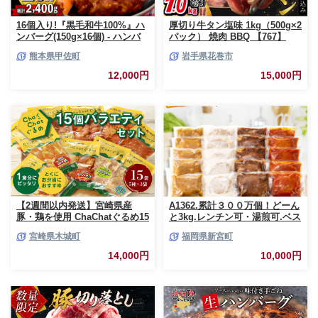
16個入り!『黒毛和牛100%』ハ
厚切り牛タン塩味 1kg（500g×2
ンバーグ(150g×16個) - ハンバ
パック） 焼肉 BBQ 【767】
ーグ おべんとう お弁当 おかず
熊本県甲佐町
岩手県花巻市
個包装 小分け 人気 牛肉100%
黒毛和牛 冷凍 国産 おすすめ ラ
12,000円
15,000円
ンキング 和牛 お取り寄せ 焼く
だけ 熊本県産 熊本産 国内産 国
産牛 総菜 甲佐町【価格改定】X
【2週間以内発送】宮崎県産
A1362.累計３００万個！どーん
豚・鶏を使用 ChaChatぐるめ15
と3kg.レンチン可・湯煎可.ベス
個バラエティセット
トな４種ハンバーグセット
宮崎県木城町
福岡県新宮町
_K16_0040_4
【150g×20個】【訳あり】【北
海道・沖縄・離島へ配送不可】
14,000円
10,000円