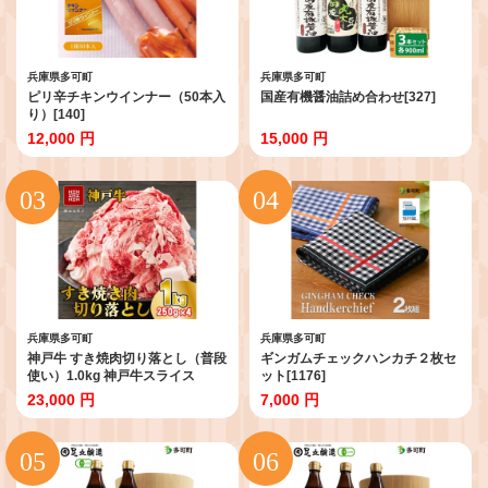
兵庫県多可町
兵庫県多可町
ピリ辛チキンウインナー（50本入
国産有機醤油詰め合わせ[327]
り）[140]
12,000 円
15,000 円
兵庫県多可町
兵庫県多可町
神戸牛 すき焼肉切り落とし（普段
ギンガムチェックハンカチ２枚セ
使い）1.0kg 神戸牛スライス
ット[1176]
250g×4p [1090]
23,000 円
7,000 円