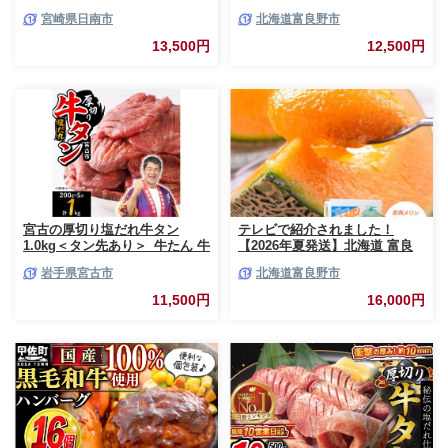
利 数量限定 豚 切り落とし 計
2玉入 計4kg前後 北海道 富良野
宮崎県日南市
北海道富良野市
3kg お肉 豚肉 ポーク 国産 小分
市 (相馬農園) メロン フルーツ
け 真空パック 個包装 万能食材
果物 新鮮 甘い 贈り物 ギフト
13,500円
12,500円
おすすめ おかず 食品 炒め物 お
道産 ジューシー おやつ ふらの
弁当 豚丼 豚しゃぶ しゃぶしゃ
ブランド 夏
ぶ 焼肉 お祝い 記念日 ギフト
贈り物 贈答 プレゼント おすそ
分け 宮崎県 日南市 送料無料
_BCV1-24
宮古の厚切り塩だれ牛タン
テレビで紹介されました！
1.0kg＜タン先あり＞_牛たん 牛
【2026年夏発送】北海道 富良
タン塩 牛たん塩 塩だれ牛タン
野産 赤肉メロン 2玉 計3.2kg以
岩手県宮古市
北海道富良野市
厚切り牛タン【1181948】
上 大玉サイズ メロン
11,500円
16,000円