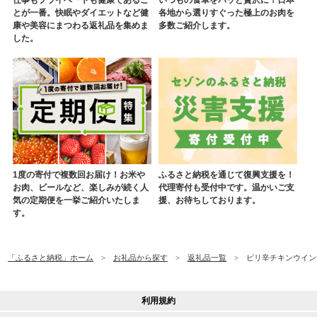
仕事もプライベートも健康であるこ
いつもの食卓をパッと贅沢に！日本
とが一番。快眠やダイエットなど健
各地から選りすぐった極上のお肉を
康や美容にまつわる返礼品を集めま
多数ご紹介します。
した。
1度の寄付で複数回お届け！お米や
ふるさと納税を通じて復興支援を！
お肉、ビールなど、楽しみが続く人
代理寄付も受付中です。温かいご支
気の定期便を一挙ご紹介いたしま
援、お待ちしております。
す。
「ふるさと納税」ホーム
お礼品から探す
返礼品一覧
ピリ辛チキンウインナー
利用規約