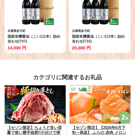
兵庫県多可町
兵庫県多可町
国産有機醤油（こい口2本）詰め
国産有機醤油（こい口3本）詰め
合わせ[707]
合わせ[734]
14,000 円
20,000 円
カテゴリに関連するお礼品
【セゾン限定】ちょうど良い容
【セゾン限定】【2026年6月下
量で使い勝手抜群!!小分けで便
旬～発送】 ふらの 赤肉 メロン