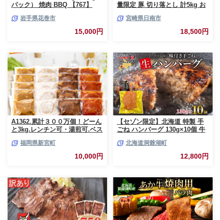
パック） 焼肉 BBQ 【767】
量限定 豚 切り落とし 計5kg お
肉 豚肉 ポーク 国産 小分け 真
岩手県花巻市
宮崎県日南市
空パック 個包装 万能食材 おす
すめ おかず 食品 炒め物 お弁当
15,000円
18,500円
豚丼 豚しゃぶ しゃぶしゃぶ 焼
肉 お祝い 記念日 ギフト 贈り物
贈答 プレゼント おすそ分け 宮
崎県 日南市 送料無料_CCV2-26
A1362.累計３００万個！どーん
【セゾン限定】北海道 特製 手
と3kg.レンチン可・湯煎可.ベス
ごね ハンバーグ 130g×10個 牛
トな４種ハンバーグセット
肉 豚肉 合挽 挽肉 ミンチ 国産
福岡県新宮町
北海道洞爺湖町
【150g×20個】【訳あり】【北
肉屋 手作り 小分け ジューシー
海道・沖縄・離島へ配送不可】
おかず 本格的 簡単 調理 グルメ
10,000円
12,800円
お取り寄せ お肉屋 たどころ 送
料無料