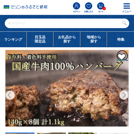
0
メニュー
ログイン
お気に入り
カート
目玉品
お礼品から
地域から
ランキング
特集
限定品
探す
探す