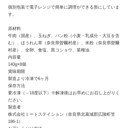
個別包装で電子レンジで簡単に調理ができる形にしていま
す。
原材料
牛肉（国産）、玉ねぎ、パン粉（小麦・乳成分・大豆を含
む）、ほうれん草（奈良県曽爾村産）、米粉（奈良県曽爾
村産）、全卵、食塩、黒コショウ、菜種油
内容量
140g×8個
賞味期限
製造より冷凍で6ヶ月
保存方法
要冷凍（－18度以下）※解凍後はお早めにお召し上がりく
ださい。
製造者
株式会社ミートステイション（奈良県北葛城郡広陵町笠
186-1）