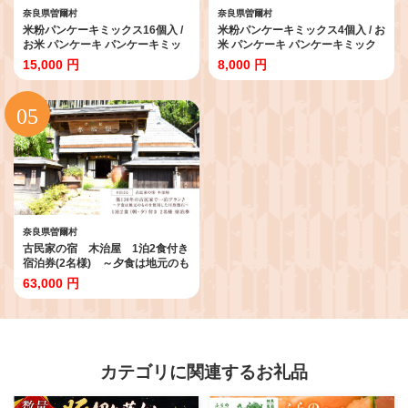
奈良県曽爾村
奈良県曽爾村
米粉パンケーキミックス16個入 /
米粉パンケーキミックス4個入 / お
お米 パンケーキ パンケーキミッ
米 パンケーキ パンケーキミック
クス 小麦粉不使用 朝食 おうち時
ス 小麦粉不使用 朝食 おうち時間
15,000 円
8,000 円
間 手作り 手作りパンケーキ
手作り 手作りパンケーキ 8000円
15000円 寄付
寄付
奈良県曽爾村
古民家の宿 木治屋 1泊2食付き
宿泊券(2名様) ～夕食は地元のも
のをふんだんに使った 川魚懐石～
63,000 円
/ 奈良県 宿泊 古民家 鮎 宿泊券1泊
2食ペア
カテゴリに関連するお礼品