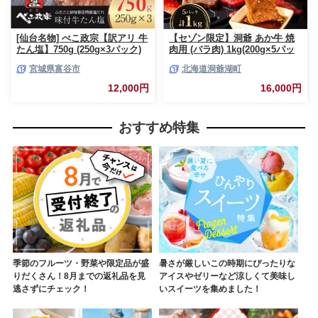
[仙台名物] べこ政宗【訳アリ 牛
【セゾン限定】洞爺 あか牛 焼
たん塩】750g (250g×3パック)
肉用 (バラ肉) 1kg(200g×5パッ
｜牛タン しお 訳あり 焼肉 牛肉
ク) 北海道 洞爺湖 お肉 牛肉 バ
宮城県富谷市
北海道洞爺湖町
[0256]
ーベキュー おうち焼肉 BBQ ジ
ューシー ヘルシー 赤身本来の
12,000円
16,000円
うまみ コク 柔らかい
おすすめ特集
季節のフルーツ・野菜や限定品が盛
暑さが厳しいこの時期にぴったりな
りだくさん！8月までの返礼品を見
アイスやゼリーなど涼しくて美味し
逃さずにチェック！
いスイーツを集めました！