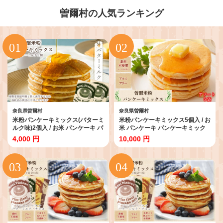
曽爾村の人気ランキング
奈良県曽爾村
奈良県曽爾村
米粉パンケーキミックス(バターミ
米粉パンケーキミックス5個入 / お
ルク味)2個入 / お米 パンケーキ パ
米 パンケーキ パンケーキミック
ンケーキミックス 小麦粉不使用
ス 小麦粉不使用 朝食 おうち時間
4,000 円
10,000 円
朝食 おうち時間 手作り 手作りパ
手作り 手作りパンケーキ 10000
ンケーキ
円 寄付