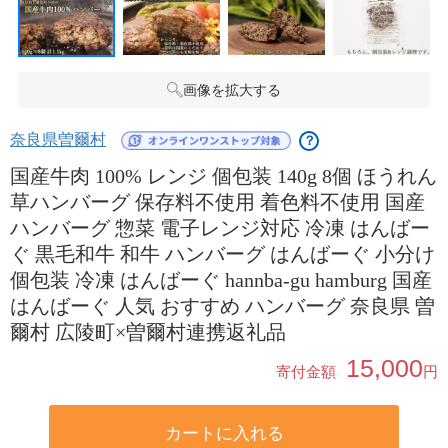
画像を拡大する
奈良県曽爾村
？
国産牛肉 100% レンジ 個包装 140g 8個 ほうれん
草ハンバーグ 保存料不使用 着色料不使用 国産
ハンバーグ 惣菜 電子レンジ対応 冷凍 はんばー
ぐ 黒毛和牛 和牛 ハンバーグ はんばーぐ 小分け
個包装 冷凍 はんばーぐ hannba-gu hamburg 国産
はんばーぐ 人気 おすすめ ハンバーグ 奈良県 曽
爾村 広陵町×曽爾村連携返礼品
15,000
寄付金額
円
カートに入れる