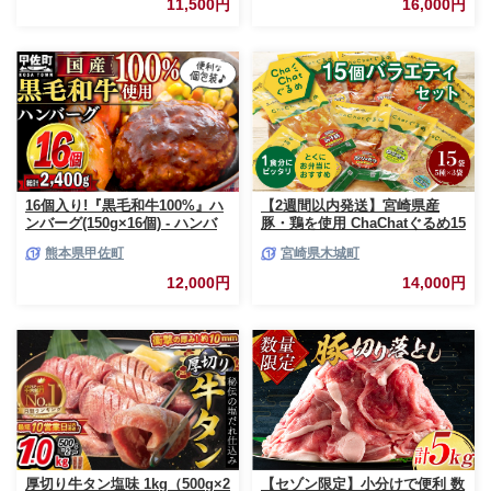
11,500円
16,000円
16個入り!『黒毛和牛100%』ハ
【2週間以内発送】宮崎県産
ンバーグ(150g×16個) - ハンバ
豚・鶏を使用 ChaChatぐるめ15
ーグ おべんとう お弁当 おかず
個バラエティセット
熊本県甲佐町
宮崎県木城町
個包装 小分け 人気 牛肉100%
_K16_0040_4
黒毛和牛 冷凍 国産 おすすめ ラ
12,000円
14,000円
ンキング 和牛 お取り寄せ 焼く
だけ 熊本県産 熊本産 国内産 国
産牛 総菜 甲佐町【価格改定】X
厚切り牛タン塩味 1kg（500g×2
【セゾン限定】小分けで便利 数