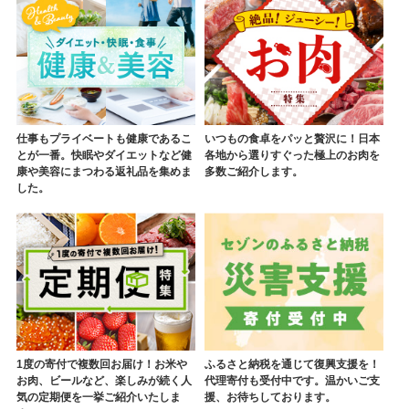
仕事もプライベートも健康であるこ
いつもの食卓をパッと贅沢に！日本
とが一番。快眠やダイエットなど健
各地から選りすぐった極上のお肉を
康や美容にまつわる返礼品を集めま
多数ご紹介します。
した。
1度の寄付で複数回お届け！お米や
ふるさと納税を通じて復興支援を！
お肉、ビールなど、楽しみが続く人
代理寄付も受付中です。温かいご支
気の定期便を一挙ご紹介いたしま
援、お待ちしております。