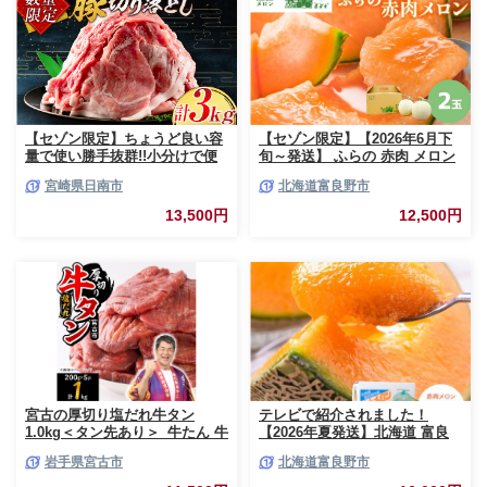
【セゾン限定】ちょうど良い容
【セゾン限定】【2026年6月下
量で使い勝手抜群!!小分けで便
旬～発送】 ふらの 赤肉 メロン
利 数量限定 豚 切り落とし 計
2玉入 計4kg前後 北海道 富良野
宮崎県日南市
北海道富良野市
3kg お肉 豚肉 ポーク 国産 小分
市 (相馬農園) メロン フルーツ
け 真空パック 個包装 万能食材
果物 新鮮 甘い 贈り物 ギフト
13,500円
12,500円
おすすめ おかず 食品 炒め物 お
道産 ジューシー おやつ ふらの
弁当 豚丼 豚しゃぶ しゃぶしゃ
ブランド 夏
ぶ 焼肉 お祝い 記念日 ギフト
贈り物 贈答 プレゼント おすそ
分け 宮崎県 日南市 送料無料
_BCV1-24
宮古の厚切り塩だれ牛タン
テレビで紹介されました！
1.0kg＜タン先あり＞_牛たん 牛
【2026年夏発送】北海道 富良
タン塩 牛たん塩 塩だれ牛タン
野産 赤肉メロン 2玉 計3.2kg以
岩手県宮古市
北海道富良野市
厚切り牛タン【1181948】
上 大玉サイズ メロン