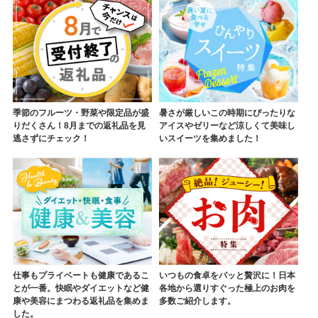
季節のフルーツ・野菜や限定品が盛
暑さが厳しいこの時期にぴったりな
りだくさん！8月までの返礼品を見
アイスやゼリーなど涼しくて美味し
逃さずにチェック！
いスイーツを集めました！
仕事もプライベートも健康であるこ
いつもの食卓をパッと贅沢に！日本
とが一番。快眠やダイエットなど健
各地から選りすぐった極上のお肉を
康や美容にまつわる返礼品を集めま
多数ご紹介します。
した。