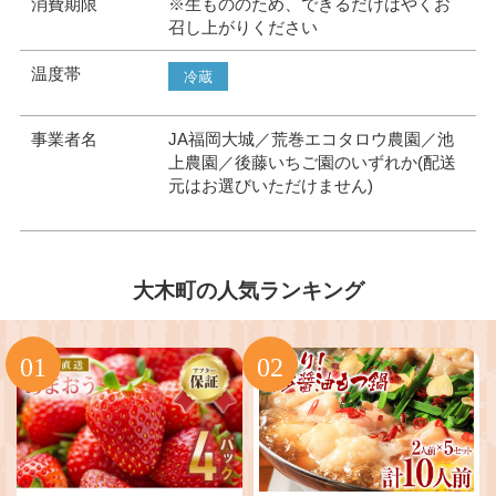
消費期限
※生もののため、できるだけはやくお
召し上がりください
温度帯
冷蔵
事業者名
JA福岡大城／荒巻エコタロウ農園／池
上農園／後藤いちご園のいずれか(配送
元はお選びいただけません)
大木町の人気ランキング