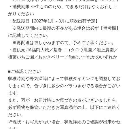
・消費期限 ※生もののため、できるだけはやくお召し上
がりください
・配送期日【2027年1月～3月に順次出荷予定】
※発送期間内に長期の不在がある場合は必ず【備考欄】
に記載してください。
※再配送は致しかねますので、予めご了承ください。
・提供元 JA福岡大城／荒巻エコタロウ農園／池上農園／
後藤いちご園／おおきベリー／flatのいずれかのいずれか
■ご確認ください
収穫時期や外気温等によって収穫タイミングを調整してお
りますので、色づきに多少のバラつきがでる場合がござい
ます。
また、万が一お届け時にお気づきの点がございましたら、
必ず現物を保管いただきお写真添付の上、以下にご連絡く
ださい。
※現状・お写真がない場合、状況詳細のご確認が出来かね
ます。