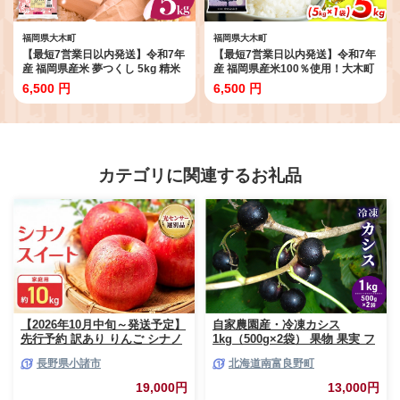
福岡県大木町
福岡県大木町
【最短7営業日以内発送】令和7年
【最短7営業日以内発送】令和7年
産 福岡県産米 夢つくし 5kg 精米
産 福岡県産米100％使用！大木町
※北海道・沖縄・離島は配送不可
ゆめおおき 5kg ※北海道・沖縄・
6,500 円
6,500 円
CY008_01
離島は配送不可 CY005
カテゴリに関連するお礼品
【2026年10月中旬～発送予定】
自家農園産・冷凍カシス
先行予約 訳あり りんご シナノ
1kg（500g×2袋） 果物 果実 フ
スイート 約10kg 24～40玉入 家
ルーツ セット 詰め合わせ
長野県小諸市
北海道南富良野町
庭用 フルーツ 果物 甘い 訳あり
おいしい 林檎
19,000円
13,000円