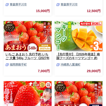
約3kg
つき/まどか/伊達白桃) 約2kg(6-
青森県平川市
青森県平川市
8玉)【今井農園】[hi-0064-003]
15,000円
12,500円
いちご あまおう 先行予約 いち
【先行受付】【2026年発送】南
ご 大量 540g フルーツ《2027年
国フーズのキーツマンゴー 約
3月上旬-3月末頃出荷》苺 旬 く
3kg - 先行予約 沖縄 産地直送
福岡県鞍手町
沖縄県八重瀬町
だもの 果物 福岡県 鞍手町【配
南国フルーツ 旬の味覚 沖縄県
送不可地域あり】
産 国産マンゴー 希少種 オスス
7,000円
29,000円
メ 沖縄県 八重瀬町