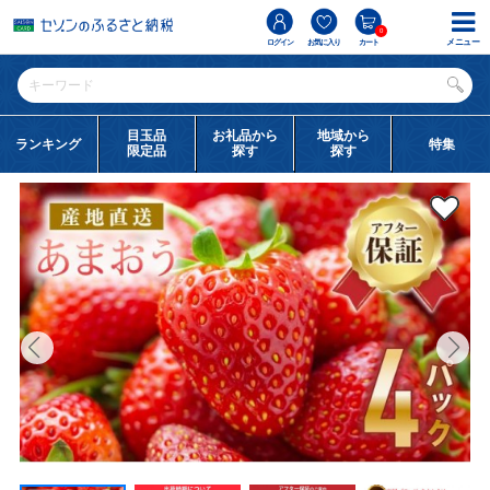
0
メニュー
ログイン
お気に入り
カート
目玉品
お礼品から
地域から
ランキング
特集
限定品
探す
探す