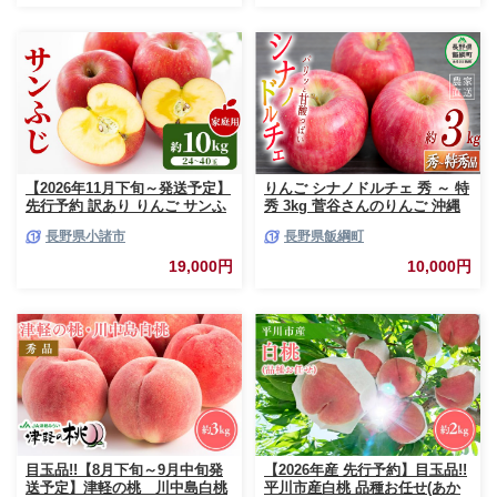
【2026年11月下旬～発送予定】
りんご シナノドルチェ 秀 ～ 特
先行予約 訳あり りんご サンふ
秀 3kg 菅谷さんのりんご 沖縄
じ 約10kg 24～40玉入 家庭用
県への配送不可 2026年9月下旬
長野県小諸市
長野県飯綱町
フルーツ 果物 甘い おいしい 林
頃から2026年10月上旬頃まで順
檎 リンゴ
次発送予定 令和8年度出荷分 長
19,000円
10,000円
野県 飯綱町 [0790]
目玉品!!【8月下旬～9月中旬発
【2026年産 先行予約】目玉品!!
送予定】津軽の桃 川中島白桃
平川市産白桃 品種お任せ(あか