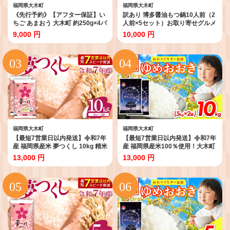
福岡県大木町
福岡県大木町
《先行予約》【アフター保証】い
訳あり 博多醤油もつ鍋10人前（2
ちご あまおう 大木町 約250g×4パ
人前×5セット）お取り寄せグルメ
ック 合計1000g 【2027年1月～3
お取り寄せ お土産 九州 福岡土産
9,000 円
10,000 円
月に順次出荷予定】 CB223
取り寄せ グルメ MEAT PLUS
CP047
福岡県大木町
福岡県大木町
【最短7営業日以内発送】令和7年
【最短7営業日以内発送】令和7年
産 福岡県産米 夢つくし 10kg 精米
産 福岡県産米100％使用！大木町
※北海道・沖縄・離島は配送不可
ゆめおおき 10kg ※北海道・沖
13,000 円
13,000 円
CY009_01
縄・離島は配送不可 CY006