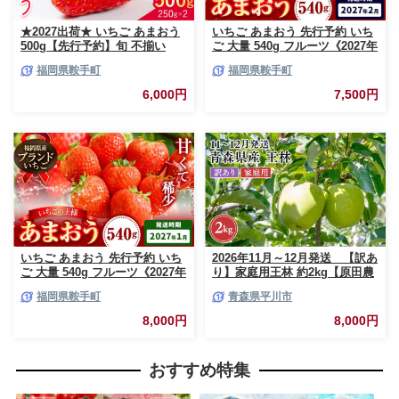
★2027出荷★ いちご あまおう
いちご あまおう 先行予約 いち
500g【先行予約】旬 不揃い
ご 大量 540g フルーツ《2027年
【着日指定不可】《2027年2月
2月上旬-2月末頃出荷》苺 旬 く
福岡県鞍手町
福岡県鞍手町
中旬-3月中旬頃出荷》福岡名産
だもの 果物 福岡県 鞍手町【配
品 果物 くだもの フルーツ いち
送不可地域あり】
6,000円
7,500円
ご 苺 イチゴ【配送不可地域:離
島】
いちご あまおう 先行予約 いち
2026年11月～12月発送 【訳あ
ご 大量 540g フルーツ《2027年
り】家庭用王林 約2kg【原田農
1月上旬-1月末頃出荷》苺 旬 く
園】 家庭用 青森 青森県産 平川
福岡県鞍手町
青森県平川市
だもの 果物 福岡県 鞍手町【配
りんご リンゴ 林檎 くだもの 果
送不可地域あり】
物 フルーツ
8,000円
8,000円
おすすめ特集