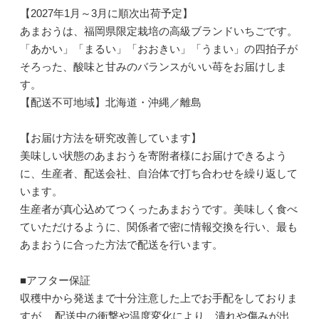
【2027年1月～3月に順次出荷予定】
あまおうは、福岡県限定栽培の高級ブランドいちごです。
「あかい」「まるい」「おおきい」「うまい」の四拍子が
そろった、酸味と甘みのバランスがいい苺をお届けしま
す。
【配送不可地域】北海道・沖縄／離島
【お届け方法を研究改善しています】
美味しい状態のあまおうを寄附者様にお届けできるよう
に、生産者、配送会社、自治体で打ち合わせを繰り返して
います。
生産者が真心込めてつくったあまおうです。美味しく食べ
ていただけるように、関係者で密に情報交換を行い、最も
あまおうに合った方法で配送を行います。
■アフター保証
収穫中から発送まで十分注意した上でお手配をしておりま
すが、 配送中の衝撃や温度変化により、潰れや傷みが出