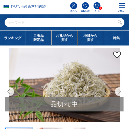
0
メニュー
ログイン
お気に入り
カート
目玉品
お礼品から
地域から
ランキング
特集
限定品
探す
探す
品切れ中