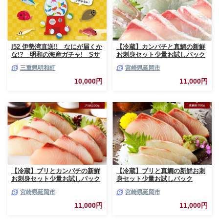
I52 伊勢湾直送!! なにが届くか
【冷蔵】カンパチと真鯛の新鮮
な!? 明和の海産ガチャ! Sサ
お刺身セット少量お試しパック
イズ
N019-YA193
三重県明和町
宮崎県延岡市
10,000円
11,000円
【冷蔵】ブリとカンパチの新鮮
【冷蔵】ブリと真鯛の新鮮お刺
お刺身セット少量お試しパック
身セット少量お試しパック
N019-YA194
N019-YA195
宮崎県延岡市
宮崎県延岡市
11,000円
11,000円