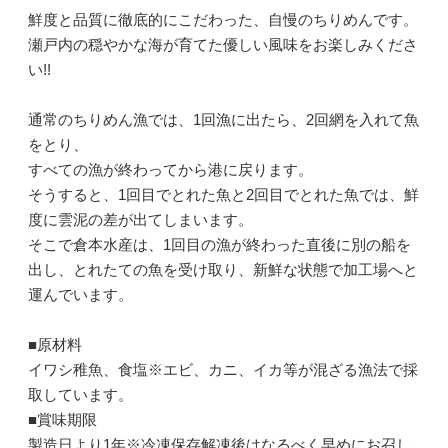
鮮度と品質に徹底的にこだわった、自慢のちりめんです。
瀬戸内の穏やかな海が育てた優しい風味をお楽しみくださ
い!!
通常のちりめん漁では、1回漁に出たら、2回網を入れて魚
をとり、
すべての漁が終わってから港に戻ります。
そうすると、1回目でとれた魚と2回目でとれた魚では、鮮
度に雲泥の差が出てしまいます。
そこで倉本水産は、1回目の漁が終わった直後に別の船を
出し、とれたての魚を受け取り、新鮮な状態で加工場へと
運んでいます。
■原材料
イワシ稚魚、食塩※エビ、カニ、イカ等が混ざる漁法で採
取しています。
■賞味期限
製造日より1年※冷凍保存解凍後はなるべく早めにお召し