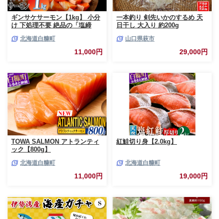
ギンサケサーモン【1kg】 小分
一本釣り 剣先いかのするめ 天
け 下処理不要 絶品の「塩締
日干し 大入り 約200g
め」レシピ ふるさと納税 海鮮
北海道白糠町
山口県萩市
サーモン 鮭 魚 銀鮭 刺身 生食
用 さけ サケ ふるさと ランキン
11,000円
29,000円
グ 人気 魚介類 魚介 北海道 白
糠町
TOWA SALMON アトランティ
紅鮭切り身【2.0kg】
ック【800g】
北海道白糠町
北海道白糠町
11,000円
19,000円