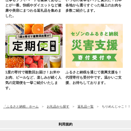
仕事もプライベートも健康であるこ
いつもの食卓をパッと贅沢に！日本
とが一番。快眠やダイエットなど健
各地から選りすぐった極上のお肉を
康や美容にまつわる返礼品を集めま
多数ご紹介します。
した。
1度の寄付で複数回お届け！お米や
ふるさと納税を通じて復興支援を！
お肉、ビールなど、楽しみが続く人
代理寄付も受付中です。温かいご支
気の定期便を一挙ご紹介いたしま
援、お待ちしております。
す。
「ふるさと納税」ホーム
お礼品から探す
返礼品一覧
ちりめんじゃこ！！【
利用規約