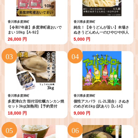
香川県多度津町
香川県多度津町
【令和7年産】多度津町産おいで
純生！【冷うどんが旨い】本場さ
まい 10kg【A-92】
ぬきうどんめん一のひやひや(6人
前)【L-40】
26,000 円
5,000 円
香川県多度津町
香川県多度津町
多度津白方 殻付活牡蠣カンカン焼
個性アスパラ（L-2L混合）さぬき
セット3kg(加熱用)【予約受付
のめざめ1kg (訳あり)【L-14】
中：旬にお届け！2026年12月頃
18,000 円
9,000 円
から期間限定出荷！】【H-1】