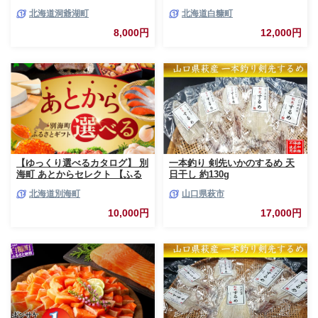
低温熟成 切身 1袋 (約650～
北海道洞爺湖町
北海道白糠町
700g/5～7切入) 最短配送 北海
道 秋鮭 小分け 鮭 さけ しゃけ
8,000円
12,000円
シャケ 中塩 海鮮 冷凍 お弁当
真空パック おかず 魚貝類 サー
モン サケ
【ゆっくり選べるカタログ】 別
一本釣り 剣先いかのするめ 天
海町 あとからセレクト 【ふる
日干し 約130g
さとギフト】 寄附1万円相当 あ
北海道別海町
山口県萩市
とから選べる！ ギフト いくら
ほたて 海鮮 牛肉 ケーキ アイス
10,000円
17,000円
【BY0000010】（ 後から選べ
る カタログ カタログポイント
カタログギフト あとからカタロ
グ あとからカタログポイント
あとからカタログギフト ふるさ
と納税 ）