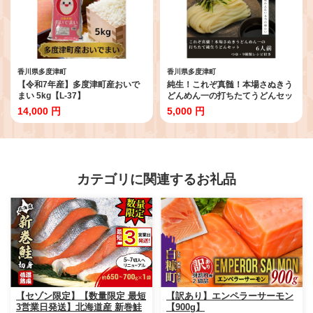
香川県多度津町
香川県多度津町
【令和7年産】多度津町産おいで
純生！これぞ真髄！本場さぬきう
まい 5kg【L-37】
どんめん一の打ちたてうどんセッ
ト(6人前)【L-11】
14,000 円
5,000 円
カテゴリに関連するお礼品
【セゾン限定】【数量限定 最短
【訳あり】エンペラーサーモン
3営業日発送】北海道産 新巻鮭
【900g】